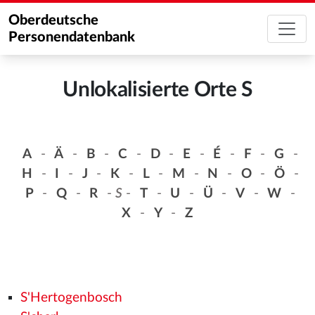
Oberdeutsche
Personendatenbank
Unlokalisierte Orte S
A
-
Ä
-
B
-
C
-
D
-
E
-
É
-
F
-
G
-
H
-
I
-
J
-
K
-
L
-
M
-
N
-
O
-
Ö
-
P
-
Q
-
R
-
S
-
T
-
U
-
Ü
-
V
-
W
-
X
-
Y
-
Z
S'Hertogenbosch