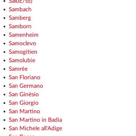
SalüE/td)
Sambach
Samberg
Samborn
Samenheim
Samoclevo
Samogitien
Samolubie
Samrée
San Floriano
San Germano
San Ginèsio
San Giorgio
San Martino
San Martino in Badia
San Michele all'Adige