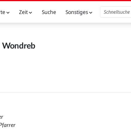
rte
Zeit
Suche
Sonstiges
Wondreb
er
 Pfarrer