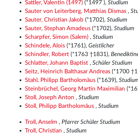
Sattler, Valentin (1497)
(*1497
),
Studium
Sauter von Leiterberg, Matthias Dismas
,
St
Sauter, Christian Jakob
(*1702),
Studium
Sauter, Stephan Amadeus
(*1702),
Studium
Scharpfer, Simon (Salem)
,
Studium
Schindele, Alois
(*1761),
Geistlicher
Schindler, Robert
(*1763 †1831),
Benedikti
Schlatter, Johann Baptist
,
Schüler Studium
Seitz, Heinrich Balthasar Andreas
(*1700 †1
Stahl, Philipp Bartholomäus
(*1639),
Studiu
Steinbrüchel, Georg Martin Maximilian
(*16
Stoll, Joseph Anton
,
Studium
Stoll, Philipp Bartholomäus
,
Studium
Troll, Anselm
,
Pfarrer Schüler Studium
Troll, Christian
,
Studium