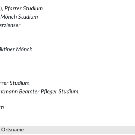
),
Pfarrer Studium
r Mönch Studium
erzienser
iktiner Mönch
arrer Studium
tmann Beamter Pfleger Studium
um
er Ortsname