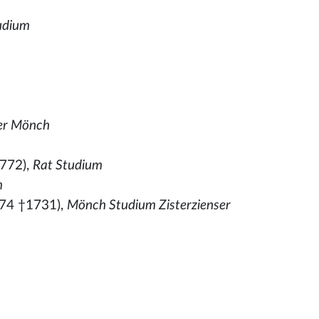
udium
ner Mönch
772),
Rat Studium
m
74 †1731),
Mönch Studium Zisterzienser