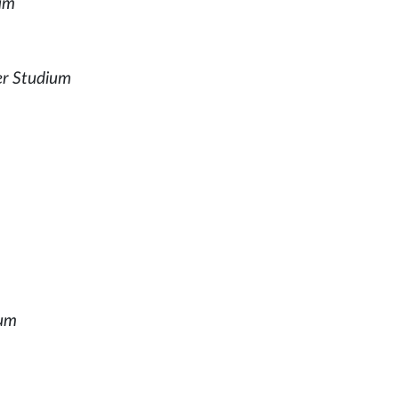
ium
rer Studium
ium