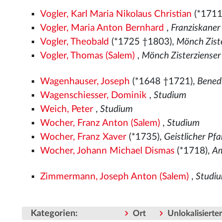
Vogler, Karl Maria Nikolaus Christian
(*1711
Vogler, Maria Anton Bernhard
,
Franziskane
Vogler, Theobald
(*1725 †1803),
Mönch Zist
Vogler, Thomas (Salem)
,
Mönch Zisterzienser
Wagenhauser, Joseph
(*1648 †1721),
Bened
Wagenschiesser, Dominik
,
Studium
Weich, Peter
,
Studium
Wocher, Franz Anton (Salem)
,
Studium
Wocher, Franz Xaver
(*1735),
Geistlicher Pf
Wocher, Johann Michael Dismas
(*1718),
Am
Zimmermann, Joseph Anton (Salem)
,
Studi
Kategorien
:
Ort
Unlokalisiert