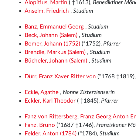
Alopitius, Martin
( †1613),
Benediktiner Mön
Anselm, Friedrich
,
Studium
Banz, Emmanuel Georg
,
Studium
Beck, Johann (Salem)
,
Studium
Bomer, Johann (1752)
(*1752),
Pfarrer
Brendle, Markus (Salem)
,
Studium
Bücheler, Johann (Salem)
,
Studium
Dürr, Franz Xaver Ritter von
(*1768 †1819)
Eckle, Agathe
,
Nonne Zisterzienserin
Eckler, Karl Theodor
( †1845),
Pfarrer
Fanz von Rittersberg, Franz Georg Anton E
Fanz, Bruno
(*1687 †1746),
Franziskaner M
Felder, Anton (1784)
(*1784),
Studium