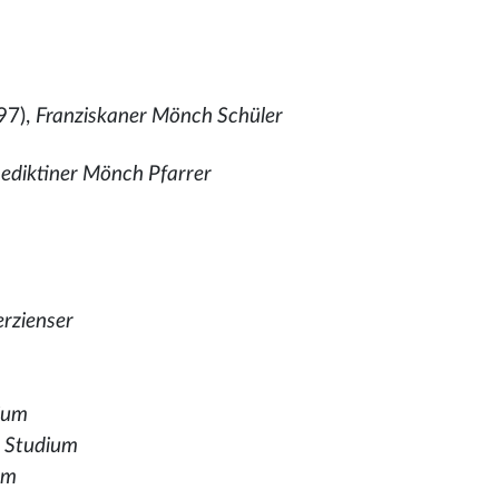
97),
Franziskaner Mönch Schüler
ediktiner Mönch Pfarrer
rzienser
dium
,
Studium
um