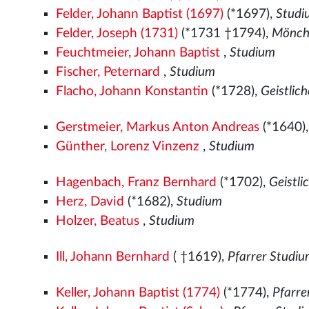
Felder, Johann Baptist (1697)
(*1697),
Studi
Felder, Joseph (1731)
(*1731 †1794),
Mönch 
Feuchtmeier, Johann Baptist
,
Studium
Fischer, Peternard
,
Studium
Flacho, Johann Konstantin
(*1728),
Geistlic
Gerstmeier, Markus Anton Andreas
(*1640)
Günther, Lorenz Vinzenz
,
Studium
Hagenbach, Franz Bernhard
(*1702),
Geistli
Herz, David
(*1682),
Studium
Holzer, Beatus
,
Studium
Ill, Johann Bernhard
( †1619),
Pfarrer Studi
Keller, Johann Baptist (1774)
(*1774),
Pfarre