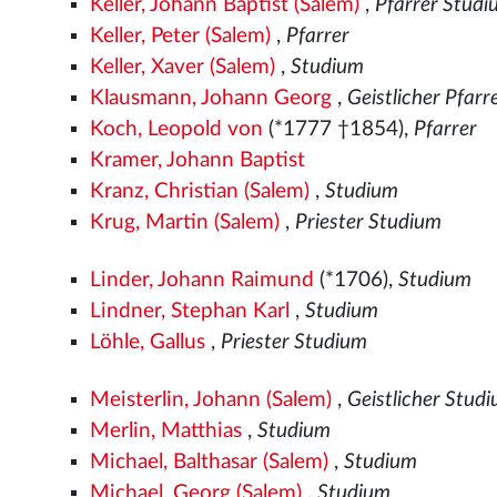
Keller, Johann Baptist (Salem)
,
Pfarrer Stud
Keller, Peter (Salem)
,
Pfarrer
Keller, Xaver (Salem)
,
Studium
Klausmann, Johann Georg
,
Geistlicher Pfar
Koch, Leopold von
(*1777 †1854),
Pfarrer
Kramer, Johann Baptist
Kranz, Christian (Salem)
,
Studium
Krug, Martin (Salem)
,
Priester Studium
Linder, Johann Raimund
(*1706),
Studium
Lindner, Stephan Karl
,
Studium
Löhle, Gallus
,
Priester Studium
Meisterlin, Johann (Salem)
,
Geistlicher Stud
Merlin, Matthias
,
Studium
Michael, Balthasar (Salem)
,
Studium
Michael, Georg (Salem)
,
Studium