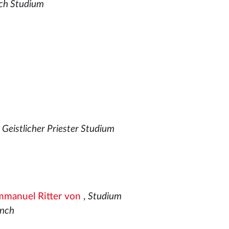
ch Studium
,
Geistlicher Priester Studium
mmanuel Ritter von
,
Studium
önch