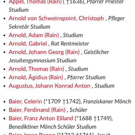
Appel, Thomas (Rain)
( †1636),
Pfarrer Priester
Studium
Arnold von Schweinspoint, Christoph
,
Pfleger
Sekretär Studium
Arnold, Adam (Rain)
,
Studium
Arnold, Gabriel
,
Rat Rentmeister
Arnold, Johann Georg (Rain)
,
Geistlicher
Jesuitengymnasium Studium
Arnold, Thomas (Rain)
,
Studium
Arnold, Ägidius (Rain)
,
Pfarrer Studium
Augustus, Johann Konrad Anton
,
Studium
Baier, Celerin
(*1709 †1742),
Franziskaner Mönch
Baier, Ferdinand (Rain)
,
Schüler
Baier, Franz Anton Eliland
(*1688 †1749),
Benediktiner Mönch Schüler Studium