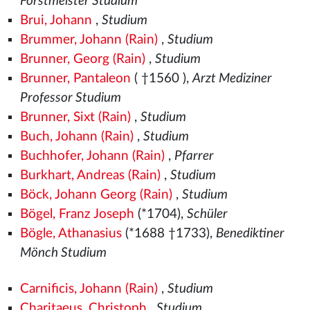
Forstmeister Studium
Brui, Johann
,
Studium
Brummer, Johann (Rain)
,
Studium
Brunner, Georg (Rain)
,
Studium
Brunner, Pantaleon
( †1560
),
Arzt Mediziner
Professor Studium
Brunner, Sixt (Rain)
,
Studium
Buch, Johann (Rain)
,
Studium
Buchhofer, Johann (Rain)
,
Pfarrer
Burkhart, Andreas (Rain)
,
Studium
Böck, Johann Georg (Rain)
,
Studium
Bögel, Franz Joseph
(*1704),
Schüler
Bögle, Athanasius
(*1688 †1733),
Benediktiner
Mönch Studium
Carnificis, Johann (Rain)
,
Studium
Charitaeus, Christoph
,
Studium