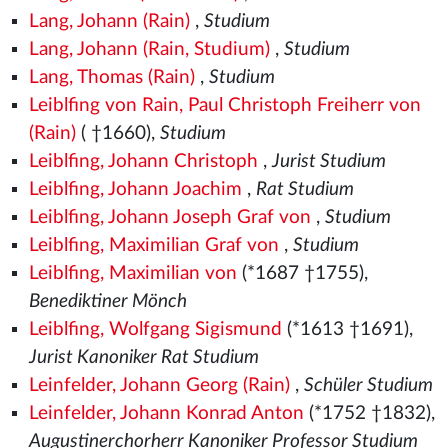
Lang, Johann (Rain)
,
Studium
Lang, Johann (Rain, Studium)
,
Studium
Lang, Thomas (Rain)
,
Studium
Leiblfing von Rain, Paul Christoph Freiherr von
(Rain)
( †1660),
Studium
Leiblfing, Johann Christoph
,
Jurist Studium
Leiblfing, Johann Joachim
,
Rat Studium
Leiblfing, Johann Joseph Graf von
,
Studium
Leiblfing, Maximilian Graf von
,
Studium
Leiblfing, Maximilian von
(*1687 †1755),
Benediktiner Mönch
Leiblfing, Wolfgang Sigismund
(*1613 †1691),
Jurist Kanoniker Rat Studium
Leinfelder, Johann Georg (Rain)
,
Schüler Studium
Leinfelder, Johann Konrad Anton
(*1752 †1832),
Augustinerchorherr Kanoniker Professor Studium