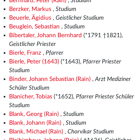
Bernhard, Peter (Rain)
,
Studium
Berzker, Markus
,
Studium
Beuerle, Ägidius
,
Geistlicher Studium
Beuglein, Sebastian
,
Studium
Bibertaler, Johann Bernhard
(*1791 †1821),
Geistlicher Priester
Bierle, Franz
,
Pfarrer
Bierle, Peter (1643)
(*1643),
Pfarrer Priester
Studium
Binder, Johann Sebastian (Rain)
,
Arzt Mediziner
Schüler Studium
Blanicher, Tobias
(*1652),
Pfarrer Priester Schüler
Studium
Blank, Georg (Rain)
,
Studium
Blank, Johann (Rain)
,
Studium
Blank, Michael (Rain)
,
Chorvikar Studium