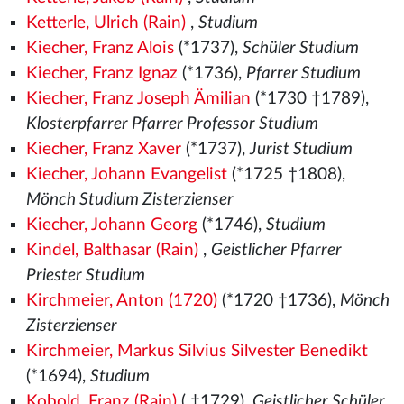
Ketterle, Ulrich (Rain)
,
Studium
Kiecher, Franz Alois
(*1737),
Schüler Studium
Kiecher, Franz Ignaz
(*1736),
Pfarrer Studium
Kiecher, Franz Joseph Ämilian
(*1730 †1789),
Klosterpfarrer Pfarrer Professor Studium
Kiecher, Franz Xaver
(*1737),
Jurist Studium
Kiecher, Johann Evangelist
(*1725 †1808),
Mönch Studium Zisterzienser
Kiecher, Johann Georg
(*1746),
Studium
Kindel, Balthasar (Rain)
,
Geistlicher Pfarrer
Priester Studium
Kirchmeier, Anton (1720)
(*1720 †1736),
Mönch
Zisterzienser
Kirchmeier, Markus Silvius Silvester Benedikt
(*1694),
Studium
Kobold, Franz (Rain)
( †1729),
Geistlicher Schüler