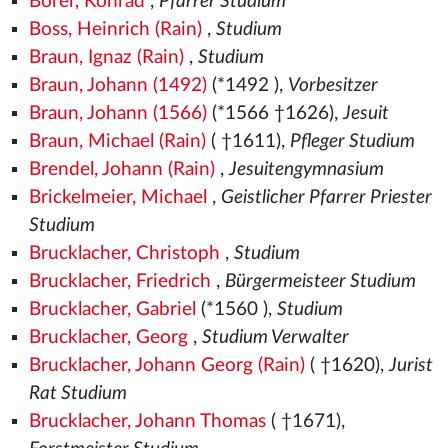
Borer, Konrad
,
Pfarrer Studium
Boss, Heinrich (Rain)
,
Studium
Braun, Ignaz (Rain)
,
Studium
Braun, Johann (1492)
(*1492
),
Vorbesitzer
Braun, Johann (1566)
(*1566
†1626),
Jesuit
Braun, Michael (Rain)
( †1611),
Pfleger Studium
Brendel, Johann (Rain)
,
Jesuitengymnasium
Brickelmeier, Michael
,
Geistlicher Pfarrer Priester
Studium
Brucklacher, Christoph
,
Studium
Brucklacher, Friedrich
,
Bürgermeisteer Studium
Brucklacher, Gabriel
(*1560
),
Studium
Brucklacher, Georg
,
Studium Verwalter
Brucklacher, Johann Georg (Rain)
( †1620),
Jurist
Rat Studium
Brucklacher, Johann Thomas
( †1671),