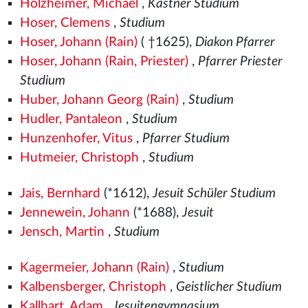
Holzheimer, Michael
,
Kastner Studium
Hoser, Clemens
,
Studium
Hoser, Johann (Rain)
( †1625),
Diakon Pfarrer
Hoser, Johann (Rain, Priester)
,
Pfarrer Priester
Studium
Huber, Johann Georg (Rain)
,
Studium
Hudler, Pantaleon
,
Studium
Hunzenhofer, Vitus
,
Pfarrer Studium
Hutmeier, Christoph
,
Studium
Jais, Bernhard
(*1612),
Jesuit Schüler Studium
Jennewein, Johann
(*1688),
Jesuit
Jensch, Martin
,
Studium
Kagermeier, Johann (Rain)
,
Studium
Kalbensberger, Christoph
,
Geistlicher Studium
Kallhart, Adam
,
Jesuitengymnasium