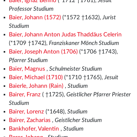
Baier, Ignaz Benno
(*1712 †1761),
Jesuit
Professor Studium
Baier, Johann (1572)
(*1572
†1632),
Jurist
Studium
Baier, Johann Anton Judas Thaddäus Celerin
(*1709 †1742),
Franziskaner Mönch Studium
Baier, Joseph Anton (1706)
(*1706 †1743),
Pfarrer Studium
Baier, Magnus
,
Schulmeister Studium
Baier, Michael (1710)
(*1710 †1765),
Jesuit
Baierle, Johann (Rain)
,
Studium
Bairer, Franz
( †1725),
Geistlicher Pfarrer Priester
Studium
Bairer, Lorenz
(*1648),
Studium
Bairer, Zacharias
,
Geistlicher Studium
Bankhofer, Valentin
,
Studium