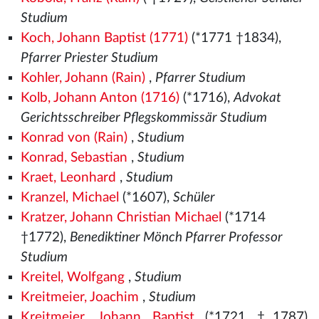
Studium
Koch, Johann Baptist (1771)
(*1771 †1834),
Pfarrer Priester Studium
Kohler, Johann (Rain)
,
Pfarrer Studium
Kolb, Johann Anton (1716)
(*1716),
Advokat
Gerichtsschreiber Pflegskommissär Studium
Konrad von (Rain)
,
Studium
Konrad, Sebastian
,
Studium
Kraet, Leonhard
,
Studium
Kranzel, Michael
(*1607),
Schüler
Kratzer, Johann Christian Michael
(*1714
†1772),
Benediktiner Mönch Pfarrer Professor
Studium
Kreitel, Wolfgang
,
Studium
Kreitmeier, Joachim
,
Studium
Kreitmeier, Johann Baptist
(*1721 †1787),