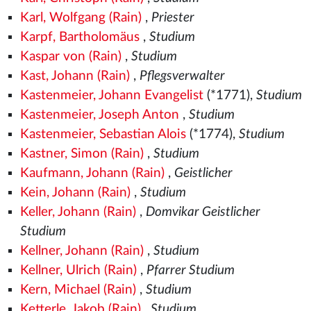
Karl, Wolfgang (Rain)
,
Priester
Karpf, Bartholomäus
,
Studium
Kaspar von (Rain)
,
Studium
Kast, Johann (Rain)
,
Pflegsverwalter
Kastenmeier, Johann Evangelist
(*1771),
Studium
Kastenmeier, Joseph Anton
,
Studium
Kastenmeier, Sebastian Alois
(*1774),
Studium
Kastner, Simon (Rain)
,
Studium
Kaufmann, Johann (Rain)
,
Geistlicher
Kein, Johann (Rain)
,
Studium
Keller, Johann (Rain)
,
Domvikar Geistlicher
Studium
Kellner, Johann (Rain)
,
Studium
Kellner, Ulrich (Rain)
,
Pfarrer Studium
Kern, Michael (Rain)
,
Studium
Ketterle, Jakob (Rain)
,
Studium