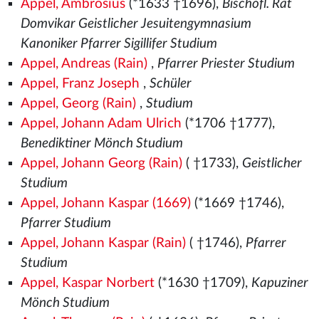
Appel, Ambrosius
(*1633 †1696),
Bischöfl. Rat
Domvikar Geistlicher Jesuitengymnasium
Kanoniker Pfarrer Sigillifer Studium
Appel, Andreas (Rain)
,
Pfarrer Priester Studium
Appel, Franz Joseph
,
Schüler
Appel, Georg (Rain)
,
Studium
Appel, Johann Adam Ulrich
(*1706 †1777),
Benediktiner Mönch Studium
Appel, Johann Georg (Rain)
( †1733),
Geistlicher
Studium
Appel, Johann Kaspar (1669)
(*1669 †1746),
Pfarrer Studium
Appel, Johann Kaspar (Rain)
( †1746),
Pfarrer
Studium
Appel, Kaspar Norbert
(*1630 †1709),
Kapuziner
Mönch Studium