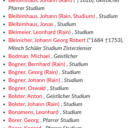
Bleibimhaus, Johann (Rain)
( †1626),
Geistlicher
Pfarrer Studium
Bleibimhaus, Johann (Rain, Studium)
,
Studium
Bleibimhaus, Jonas
,
Studium
Bleimeier, Leonhard (Rain)
,
Studium
Bleinicher, Johann Georg Robert
(*1684 †1753),
Mönch Schüler Studium Zisterzienser
Bodman, Michael
,
Geistlicher
Bogner, Bernhard (Rain)
,
Studium
Bogner, Georg (Rain)
,
Studium
Bogner, Johann (Rain)
,
Studium
Bogner, Oswald
,
Studium
Bolster, Anton
,
Geistlicher Studium
Bolster, Johann (Rain)
,
Studium
Bonamens, Leonhard
,
Studium
Borer, Georg
,
Pfarrer Studium