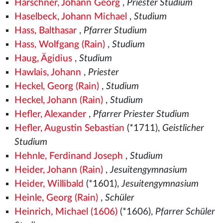
Harschner, Johann Georg
,
Priester Studium
Haselbeck, Johann Michael
,
Studium
Hass, Balthasar
,
Pfarrer Studium
Hass, Wolfgang (Rain)
,
Studium
Haug, Ägidius
,
Studium
Hawlais, Johann
,
Priester
Heckel, Georg (Rain)
,
Studium
Heckel, Johann (Rain)
,
Studium
Hefler, Alexander
,
Pfarrer Priester Studium
Hefler, Augustin Sebastian
(*1711),
Geistlicher
Studium
Hehnle, Ferdinand Joseph
,
Studium
Heider, Johann (Rain)
,
Jesuitengymnasium
Heider, Willibald
(*1601),
Jesuitengymnasium
Heinle, Georg (Rain)
,
Schüler
Heinrich, Michael (1606)
(*1606),
Pfarrer Schüler