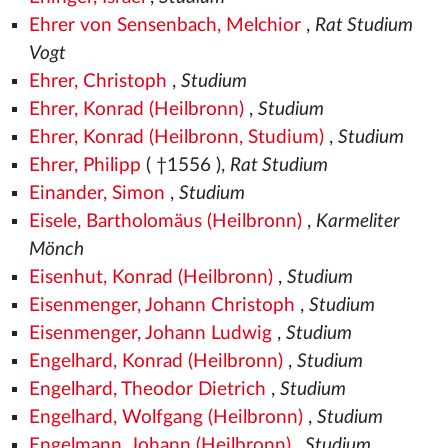
Ehrer von Sensenbach, Melchior
,
Rat Studium
Vogt
Ehrer, Christoph
,
Studium
Ehrer, Konrad (Heilbronn)
,
Studium
Ehrer, Konrad (Heilbronn, Studium)
,
Studium
Ehrer, Philipp
( †1556
),
Rat Studium
Einander, Simon
,
Studium
Eisele, Bartholomäus (Heilbronn)
,
Karmeliter
Mönch
Eisenhut, Konrad (Heilbronn)
,
Studium
Eisenmenger, Johann Christoph
,
Studium
Eisenmenger, Johann Ludwig
,
Studium
Engelhard, Konrad (Heilbronn)
,
Studium
Engelhard, Theodor Dietrich
,
Studium
Engelhard, Wolfgang (Heilbronn)
,
Studium
Engelmann, Johann (Heilbronn)
,
Studium