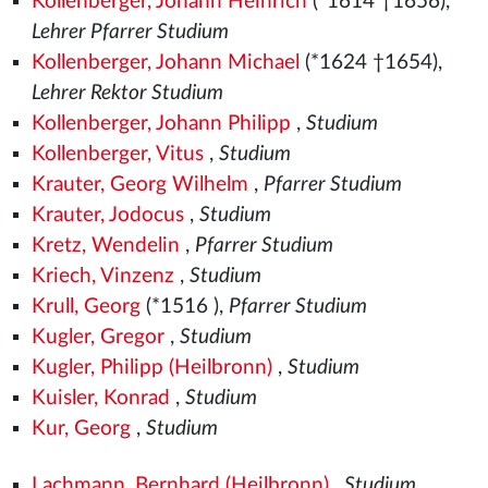
Kollenberger, Johann Heinrich
(*1614 †1656),
Lehrer Pfarrer Studium
Kollenberger, Johann Michael
(*1624 †1654),
Lehrer Rektor Studium
Kollenberger, Johann Philipp
,
Studium
Kollenberger, Vitus
,
Studium
Krauter, Georg Wilhelm
,
Pfarrer Studium
Krauter, Jodocus
,
Studium
Kretz, Wendelin
,
Pfarrer Studium
Kriech, Vinzenz
,
Studium
Krull, Georg
(*1516
),
Pfarrer Studium
Kugler, Gregor
,
Studium
Kugler, Philipp (Heilbronn)
,
Studium
Kuisler, Konrad
,
Studium
Kur, Georg
,
Studium
Lachmann, Bernhard (Heilbronn)
,
Studium