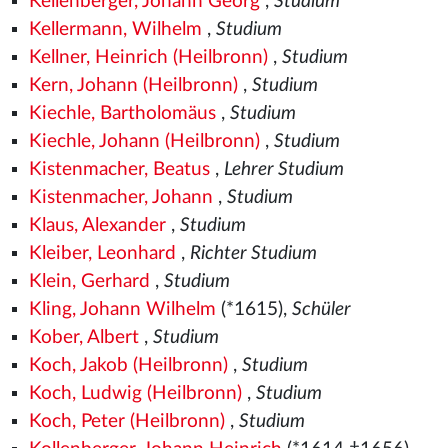
Kellenberger, Johann Georg
,
Studium
Kellermann, Wilhelm
,
Studium
Kellner, Heinrich (Heilbronn)
,
Studium
Kern, Johann (Heilbronn)
,
Studium
Kiechle, Bartholomäus
,
Studium
Kiechle, Johann (Heilbronn)
,
Studium
Kistenmacher, Beatus
,
Lehrer Studium
Kistenmacher, Johann
,
Studium
Klaus, Alexander
,
Studium
Kleiber, Leonhard
,
Richter Studium
Klein, Gerhard
,
Studium
Kling, Johann Wilhelm
(*1615),
Schüler
Kober, Albert
,
Studium
Koch, Jakob (Heilbronn)
,
Studium
Koch, Ludwig (Heilbronn)
,
Studium
Koch, Peter (Heilbronn)
,
Studium