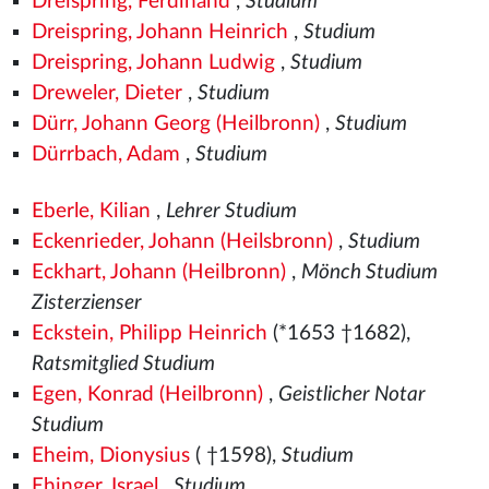
Dreispring, Ferdinand
,
Studium
Dreispring, Johann Heinrich
,
Studium
Dreispring, Johann Ludwig
,
Studium
Dreweler, Dieter
,
Studium
Dürr, Johann Georg (Heilbronn)
,
Studium
Dürrbach, Adam
,
Studium
Eberle, Kilian
,
Lehrer Studium
Eckenrieder, Johann (Heilsbronn)
,
Studium
Eckhart, Johann (Heilbronn)
,
Mönch Studium
Zisterzienser
Eckstein, Philipp Heinrich
(*1653 †1682),
Ratsmitglied Studium
Egen, Konrad (Heilbronn)
,
Geistlicher Notar
Studium
Eheim, Dionysius
( †1598),
Studium
Ehinger, Israel
,
Studium