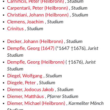
Carnificis, Peter (Heilbronn)
,
Studium
Carpentarii, Peter (Heilbronn)
,
Studium
Christiani, Johann (Heilbronn)
,
Studium
Clemens, Joachim
,
Studium
Crinitus
,
Studium
Decker, Johann (Heilbronn)
,
Studium
Dempfle, Georg (1647)
(*1647 †1676),
Jurist
Studium
Dempfle, Georg (Heilbronn)
( †1676),
Jurist
Studium
Diegel, Wolfgang
,
Studium
Diegele, Peter
,
Studium
Diemer, Jodocus Jakob
,
Studium
Diemer, Matthäus
,
Pfarrer Studium
Diemer, Michael (Heilbronn)
,
Karmeliter Mönch