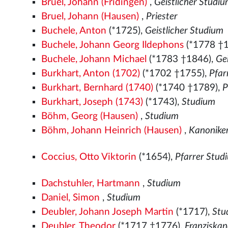
Bruel, Johann (Fridingen)
,
Geistlicher Studi
Bruel, Johann (Hausen)
,
Priester
Buchele, Anton
(*1725),
Geistlicher Studium
Buchele, Johann Georg Ildephons
(*1778 †
Buchele, Johann Michael
(*1783 †1846),
Gei
Burkhart, Anton (1702)
(*1702 †1755),
Pfar
Burkhart, Bernhard (1740)
(*1740 †1789),
P
Burkhart, Joseph (1743)
(*1743),
Studium
Böhm, Georg (Hausen)
,
Studium
Böhm, Johann Heinrich (Hausen)
,
Kanonike
Coccius, Otto Viktorin
(*1654),
Pfarrer Stud
Dachstuhler, Hartmann
,
Studium
Daniel, Simon
,
Studium
Deubler, Johann Joseph Martin
(*1717),
Stu
Deubler, Theodor
(*1717 †1776),
Franziska