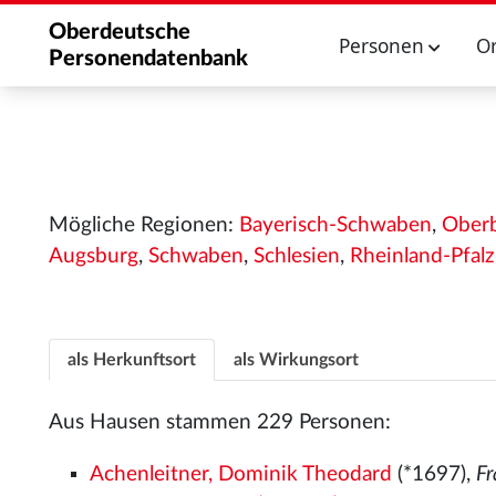
Oberdeutsche
Personen
O
Personendatenbank
Mögliche Regionen:
Bayerisch-Schwaben
,
Ober
Augsburg
,
Schwaben
,
Schlesien
,
Rheinland-Pfalz
als Herkunftsort
als Wirkungsort
Aus Hausen stammen 229 Personen:
Achenleitner, Dominik Theodard
(*1697),
F