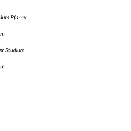
ium Pfarrer
ium
her Studium
um