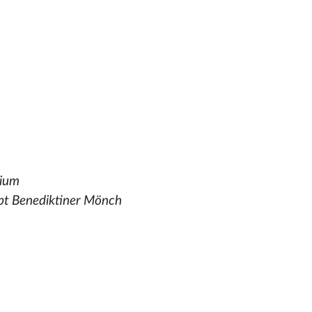
dium
bt Benediktiner Mönch