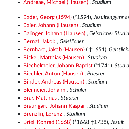
Andreae, Michael (Hausen)
,
Studium
Bader, Georg (1594)
(*1594),
Jesuitengymnas
Baier, Johann (Hausen)
,
Studium
Balinger, Johann (Hausen)
,
Geistlicher Stud
Bernat, Jakob
,
Geistlicher
Bernhard, Jakob (Hausen)
( †1651),
Geistlic
Bickel, Matthias (Hausen)
,
Studium
Biechelmeier, Johann Baptist
(*1741),
Studi
Biechler, Anton (Hausen)
,
Priester
Binder, Andreas (Hausen)
,
Studium
Bleimeier, Johann
,
Schüler
Brar, Matthias
,
Studium
Braungart, Johann Kaspar
,
Studium
Brenzlin, Lorenz
,
Studium
Briel, Konrad (1668)
(*1668 †1738),
Jesuit