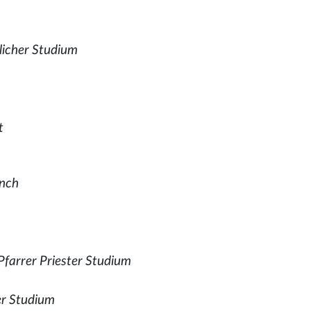
licher Studium
t
önch
Pfarrer Priester Studium
er Studium