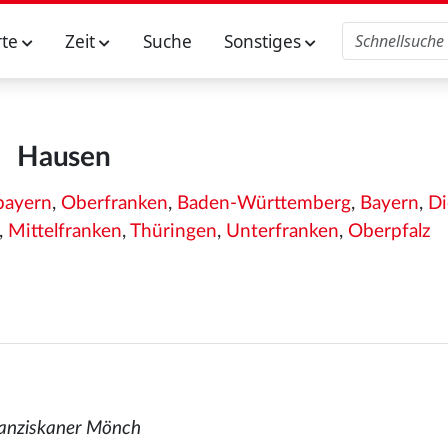
rte
Zeit
Suche
Sonstiges
Hausen
bayern
,
Oberfranken
,
Baden-Württemberg
,
Bayern
,
Di
,
Mittelfranken
,
Thüringen
,
Unterfranken
,
Oberpfalz
ranziskaner Mönch