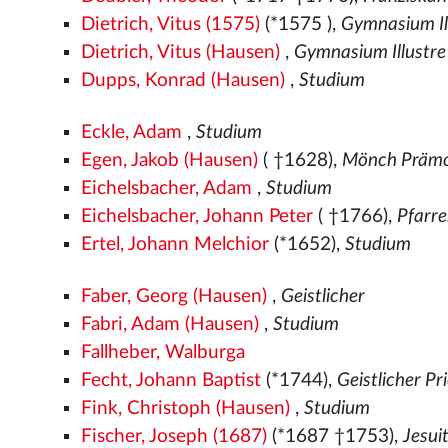
Dietrich, Vitus (1575)
(*1575
),
Gymnasium Il
Dietrich, Vitus (Hausen)
,
Gymnasium Illustre
Dupps, Konrad (Hausen)
,
Studium
Eckle, Adam
,
Studium
Egen, Jakob (Hausen)
( †1628),
Mönch Prämo
Eichelsbacher, Adam
,
Studium
Eichelsbacher, Johann Peter
( †1766),
Pfarr
Ertel, Johann Melchior
(*1652),
Studium
Faber, Georg (Hausen)
,
Geistlicher
Fabri, Adam (Hausen)
,
Studium
Fallheber, Walburga
Fecht, Johann Baptist
(*1744),
Geistlicher Pr
Fink, Christoph (Hausen)
,
Studium
Fischer, Joseph (1687)
(*1687 †1753),
Jesui