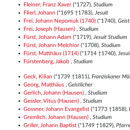
Fleiner, Franz Xaver
(*1727),
Studium
Flierl, Johann
(*1695 †1783),
Jesuit
Frei, Johann Nepomuk (1740)
(*1740),
Geist
Frei, Joseph (Hausen)
,
Studium
Fürst, Johann Adam
(*1719),
Jesuit Studium
Fürst, Johann Melchior
(*1708),
Studium
Fürst, Matthäus (1714)
(*1714 †1740),
Jesui
Fürstenberg, Jakob
,
Studium
Geck, Kilian
(*1739 †1811),
Franziskaner M
Georg, Matthäus
,
Geistlicher
Gerlich, Johann (Hausen)
,
Studium
Gessler, Vitus (Hausen)
,
Studium
Gossner, Johann Evangelist
(*1773 †1858),
Gremlich, Johann (Hausen)
,
Studium
Griller, Johann Baptist
(*1749 †1829),
Pfarr