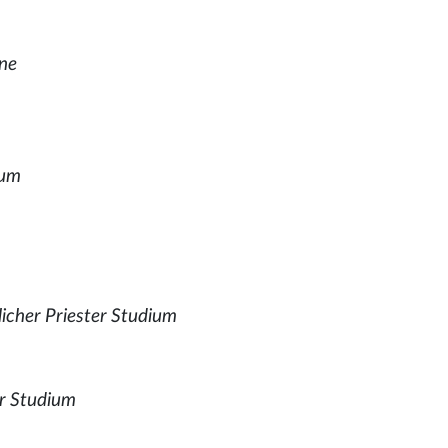
ne
ium
licher Priester Studium
er Studium