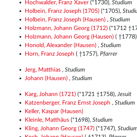
Hochwalder, Franz Xaver
(*1730),
Studium
Holbein, Franz Joseph (1705)
(*1705),
Stud
Holbein, Franz Joseph (Hausen)
,
Studium
Holzmann, Johann Georg (1712)
(*1712 †1
Holzmann, Johann Georg (Hausen)
( †1778)
Honold, Alexander (Hausen)
,
Studium
Horn, Franz Joseph
( †1757),
Pfarrer
Jerg, Matthias
,
Studium
Johann (Hausen)
,
Studium
Karg, Johann (1721)
(*1721 †1758),
Jesuit
Katzenberger, Franz Ernst Joseph
,
Studium
Keller, Kaspar (Hausen)
Kleinle, Matthäus
(*1698),
Studium
Kling, Johann Georg (1747)
(*1747),
Studiu