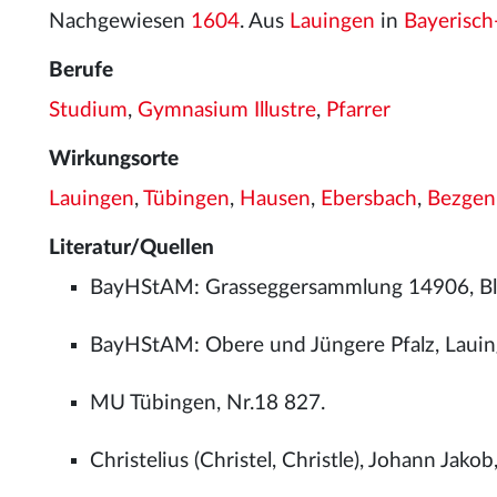
Nachgewiesen
1604
. Aus
Lauingen
in
Bayerisc
Berufe
Studium
,
Gymnasium Illustre
,
Pfarrer
Wirkungsorte
Lauingen
,
Tübingen
,
Hausen
,
Ebersbach
,
Bezgen
Literatur/Quellen
BayHStAM: Grasseggersammlung 14906, Bl.1
BayHStAM: Obere und Jüngere Pfalz, Lauinge
MU Tübingen, Nr.18 827.
Christelius (Christel, Christle), Johann Jak