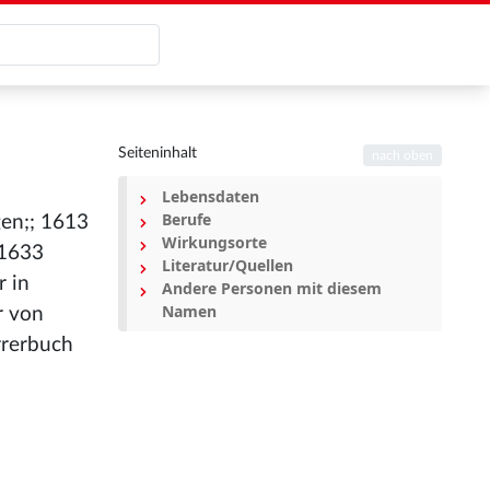
Seiteninhalt
nach oben
Lebensdaten
Berufe
gen;; 1613
Wirkungsorte
-1633
Literatur/Quellen
r in
Andere Personen mit diesem
Namen
r von
rrerbuch