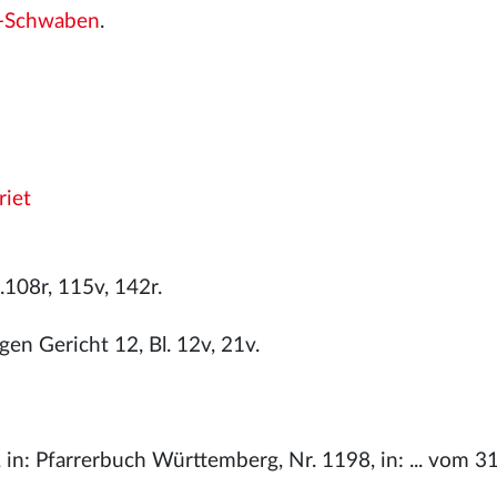
h-Schwaben
.
riet
08r, 115v, 142r.
n Gericht 12, Bl. 12v, 21v.
ob, in: Pfarrerbuch Württemberg, Nr. 1198, in:
... vom 3