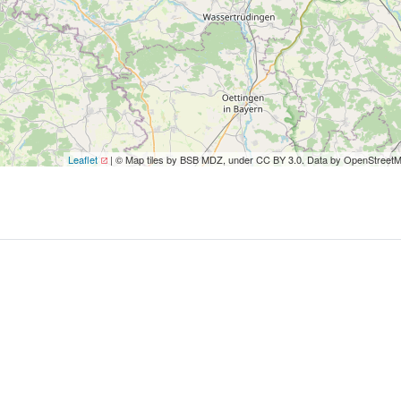
Leaflet
| © Map tiles by BSB MDZ, under CC BY 3.0. Data by OpenStreet