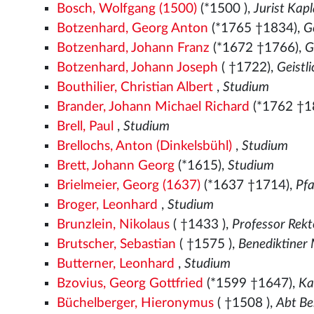
Bosch, Wolfgang (1500)
(*1500
),
Jurist Kap
Botzenhard, Georg Anton
(*1765 †1834),
G
Botzenhard, Johann Franz
(*1672 †1766),
G
Botzenhard, Johann Joseph
( †1722),
Geistl
Bouthilier, Christian Albert
,
Studium
Brander, Johann Michael Richard
(*1762 †1
Brell, Paul
,
Studium
Brellochs, Anton (Dinkelsbühl)
,
Studium
Brett, Johann Georg
(*1615),
Studium
Brielmeier, Georg (1637)
(*1637 †1714),
Pfa
Broger, Leonhard
,
Studium
Brunzlein, Nikolaus
( †1433
),
Professor Rek
Brutscher, Sebastian
( †1575
),
Benediktiner
Butterner, Leonhard
,
Studium
Bzovius, Georg Gottfried
(*1599 †1647),
Ka
Büchelberger, Hieronymus
( †1508
),
Abt Be