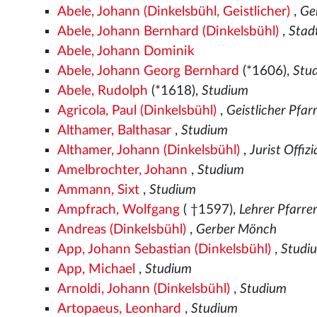
Abele, Johann (Dinkelsbühl, Geistlicher)
,
Gei
Abele, Johann Bernhard (Dinkelsbühl)
,
Stad
Abele, Johann Dominik
Abele, Johann Georg Bernhard
(*1606),
Stu
Abele, Rudolph
(*1618),
Studium
Agricola, Paul (Dinkelsbühl)
,
Geistlicher Pfar
Althamer, Balthasar
,
Studium
Althamer, Johann (Dinkelsbühl)
,
Jurist Offiz
Amelbrochter, Johann
,
Studium
Ammann, Sixt
,
Studium
Ampfrach, Wolfgang
( †1597),
Lehrer Pfarre
Andreas (Dinkelsbühl)
,
Gerber Mönch
App, Johann Sebastian (Dinkelsbühl)
,
Studi
App, Michael
,
Studium
Arnoldi, Johann (Dinkelsbühl)
,
Studium
Artopaeus, Leonhard
,
Studium