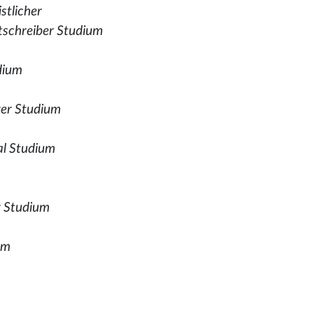
stlicher
tschreiber Studium
dium
rer Studium
ial Studium
r Studium
um