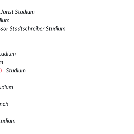
,
Jurist Studium
udium
ssor Stadtschreiber Studium
Studium
um
)
,
Studium
tudium
önch
Studium