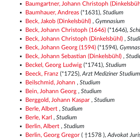
Baumgartner, Johann Christoph (Dinkelsbüh
Baumhauer, Andreas
(*1631),
Studium
Beck, Jakob (Dinkelsbühl)
,
Gymnasium
Beck, Johann Christoph (1646)
(*1646),
Sch
Beck, Johann Christoph (Dinkelsbühl)
,
Stud
Beck, Johann Georg (1594)
(*1594),
Gymnasi
Beck, Johann Sebastian (Dinkelsbühl)
,
Stud
Beckel, Georg Ludwig
(*1741),
Studium
Beeck, Franz
(*1725),
Arzt Mediziner Studiu
Beilschmid, Johann
,
Studium
Bein, Johann Georg
,
Studium
Berggold, Johann Kaspar
,
Studium
Berle, Albert
,
Studium
Berle, Karl
,
Studium
Berlin, Albert
,
Studium
Berlin, Georg Gregor
( †1578
),
Advokat Juri