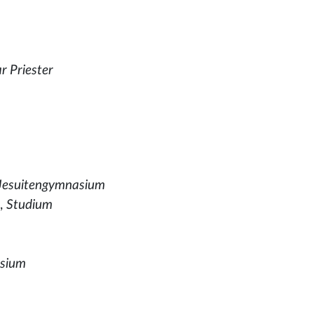
r Priester
 Jesuitengymnasium
),
Studium
asium