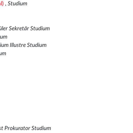
l)
,
Studium
üler Sekretär Studium
ium
um Illustre Studium
ium
m
st Prokurator Studium