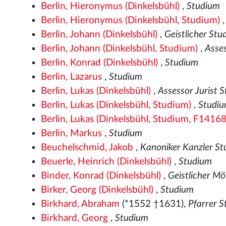
Berlin, Hieronymus (Dinkelsbühl)
,
Studium
Berlin, Hieronymus (Dinkelsbühl, Studium)
Berlin, Johann (Dinkelsbühl)
,
Geistlicher St
Berlin, Johann (Dinkelsbühl, Studium)
,
Asse
Berlin, Konrad (Dinkelsbühl)
,
Studium
Berlin, Lazarus
,
Studium
Berlin, Lukas (Dinkelsbühl)
,
Assessor Jurist 
Berlin, Lukas (Dinkelsbühl, Studium)
,
Studi
Berlin, Lukas (Dinkelsbühl, Studium, F14168
Berlin, Markus
,
Studium
Beuchelschmid, Jakob
,
Kanoniker Kanzler S
Beuerle, Heinrich (Dinkelsbühl)
,
Studium
Binder, Konrad (Dinkelsbühl)
,
Geistlicher M
Birker, Georg (Dinkelsbühl)
,
Studium
Birkhard, Abraham
(*1552
†1631),
Pfarrer 
Birkhard, Georg
,
Studium