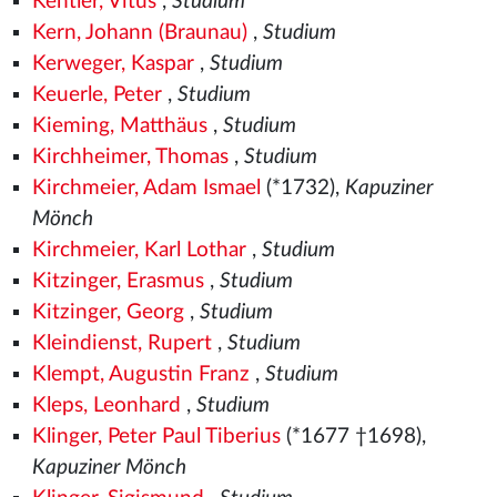
Kentler, Vitus
,
Studium
Kern, Johann (Braunau)
,
Studium
Kerweger, Kaspar
,
Studium
Keuerle, Peter
,
Studium
Kieming, Matthäus
,
Studium
Kirchheimer, Thomas
,
Studium
Kirchmeier, Adam Ismael
(*1732),
Kapuziner
Mönch
Kirchmeier, Karl Lothar
,
Studium
Kitzinger, Erasmus
,
Studium
Kitzinger, Georg
,
Studium
Kleindienst, Rupert
,
Studium
Klempt, Augustin Franz
,
Studium
Kleps, Leonhard
,
Studium
Klinger, Peter Paul Tiberius
(*1677 †1698),
Kapuziner Mönch