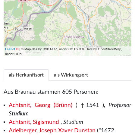
Leaflet
| © Map tiles by BSB MDZ, under CC BY 3.0. Data by OpenStreetMap,
under ODbL
als Herkunftsort
als Wirkungsort
Aus Braunau stammen 605 Personen:
Achtsnit, Georg (Brünn)
( †1541
),
Professor
Studium
Achtsnit, Sigismund
,
Studium
Adelberger, Joseph Xaver Dunstan
(*1672