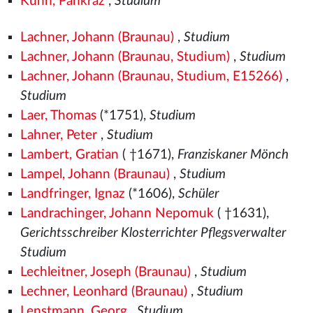
Kühn, Pankraz
,
Studium
Lachner, Johann (Braunau)
,
Studium
Lachner, Johann (Braunau, Studium)
,
Studium
Lachner, Johann (Braunau, Studium, E15266)
,
Studium
Laer, Thomas
(*1751),
Studium
Lahner, Peter
,
Studium
Lambert, Gratian
( †1671),
Franziskaner Mönch
Lampel, Johann (Braunau)
,
Studium
Landfringer, Ignaz
(*1606),
Schüler
Landrachinger, Johann Nepomuk
( †1631),
Gerichtsschreiber Klosterrichter Pflegsverwalter
Studium
Lechleitner, Joseph (Braunau)
,
Studium
Lechner, Leonhard (Braunau)
,
Studium
Lenstmann, Georg
,
Studium