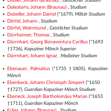
Dobler, Johann (Braunau)
,
Geistlicher Studium
Doleatoris, Johann (Braunau)
,
Studium
Dubeller, Johann Daniel
(*1679),
Militär Studium
Dörfel, Johann
,
Studium
Dörfel, Wahrmund
,
Geistlicher Studium
Dürrheimer, Thomas
,
Studium
Dürrnhart, Georg Bonaventura Cyrillus
(*1693
†1736),
Kapuziner Mönch Superior
Dürrnhart, Johann Ignaz
,
Mediziner Studium
Ebenauer, Palmatius
(*1735 †1805),
Kapuziner
Mönch
Ebenbeck, Johann Christoph Simpert
(*1650
†1727),
Guardian Kapuziner Mönch Studium
Ebeneck, Joseph Bartholomäus Marian
(*1653
†1711),
Guardian Kapuziner Mönch
Ecker, Johann (Braunau)
,
Studium