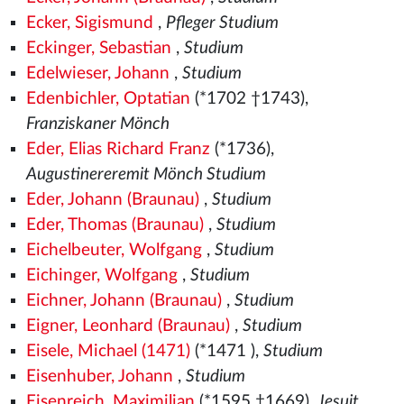
Ecker, Sigismund
,
Pfleger Studium
Eckinger, Sebastian
,
Studium
Edelwieser, Johann
,
Studium
Edenbichler, Optatian
(*1702 †1743),
Franziskaner Mönch
Eder, Elias Richard Franz
(*1736),
Augustinereremit Mönch Studium
Eder, Johann (Braunau)
,
Studium
Eder, Thomas (Braunau)
,
Studium
Eichelbeuter, Wolfgang
,
Studium
Eichinger, Wolfgang
,
Studium
Eichner, Johann (Braunau)
,
Studium
Eigner, Leonhard (Braunau)
,
Studium
Eisele, Michael (1471)
(*1471
),
Studium
Eisenhuber, Johann
,
Studium
Eisenreich, Maximilian
(*1595 †1669),
Jesuit