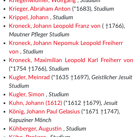
Kriegenwidmer, Wolfgang
,
Studium
Krieger, Abraham Anton
(*1683),
Studium
Krippel, Johann
,
Studium
Kroneck, Johann Leopold Franz von
( †1766),
Mautner Pfleger Studium
Kroneck, Johann Nepomuk Leopold Freiherr
von
,
Studium
Kroneck, Maximilian Leopold Karl Freiherr von
(*1754 †1766),
Studium
Kugler, Meinrad
(*1635 †1697),
Geistlicher Jesuit
Studium
Kugler, Simon
,
Studium
Kuhn, Johann (1612)
(*1612 †1679),
Jesuit
König, Johann Paul Gelasius
(*1671 †1747),
Kapuziner Mönch
Kühberger, Augustin
,
Studium