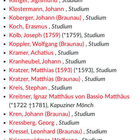
Klinger, Sigismund
,
Studium
Klostermann, Johann
,
Studium
Koberger, Johann (Braunau)
,
Studium
Koch, Erasmus
,
Studium
Kolb, Joseph (1759)
(*1759),
Studium
Koppler, Wolfgang (Braunau)
,
Studium
Kramer, Achatius
,
Studium
Kranheubel, Johann
,
Studium
Kratzer, Matthias (1593)
(*1593),
Studium
Kratzer, Matthias (Braunau)
,
Studium
Kreis, Stephan
,
Studium
Kreitner, Ignaz Matthäus von Bassio Matthäus
(*1722 †1781),
Kapuziner Mönch
Kren, Johann (Braunau)
,
Studium
Kressberg, Georg
,
Studium
Kressel, Leonhard (Braunau)
,
Studium