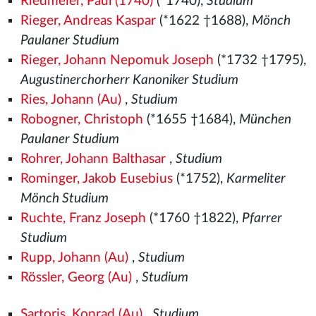
Riedmeier, Paul (1740)
(*1740),
Studium
Rieger, Andreas Kaspar
(*1622 †1688),
Mönch
Paulaner Studium
Rieger, Johann Nepomuk Joseph
(*1732 †1795),
Augustinerchorherr Kanoniker Studium
Ries, Johann (Au)
,
Studium
Robogner, Christoph
(*1655 †1684),
München
Paulaner Studium
Rohrer, Johann Balthasar
,
Studium
Rominger, Jakob Eusebius
(*1752),
Karmeliter
Mönch Studium
Ruchte, Franz Joseph
(*1760 †1822),
Pfarrer
Studium
Rupp, Johann (Au)
,
Studium
Rössler, Georg (Au)
,
Studium
Sartoris, Konrad (Au)
,
Studium