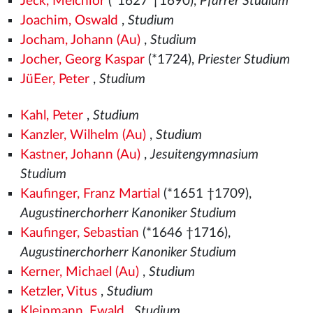
Jeck, Melchior
(*1627 †1690),
Pfarrer Studium
Joachim, Oswald
,
Studium
Jocham, Johann (Au)
,
Studium
Jocher, Georg Kaspar
(*1724),
Priester Studium
JüEer, Peter
,
Studium
Kahl, Peter
,
Studium
Kanzler, Wilhelm (Au)
,
Studium
Kastner, Johann (Au)
,
Jesuitengymnasium
Studium
Kaufinger, Franz Martial
(*1651 †1709),
Augustinerchorherr Kanoniker Studium
Kaufinger, Sebastian
(*1646 †1716),
Augustinerchorherr Kanoniker Studium
Kerner, Michael (Au)
,
Studium
Ketzler, Vitus
,
Studium
Kleinmann, Ewald
,
Studium