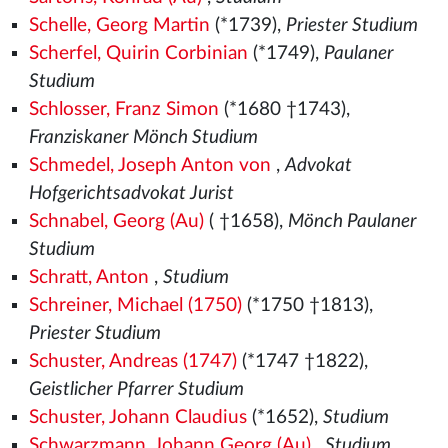
Schelle, Georg Martin
(*1739),
Priester Studium
Scherfel, Quirin Corbinian
(*1749),
Paulaner
Studium
Schlosser, Franz Simon
(*1680 †1743),
Franziskaner Mönch Studium
Schmedel, Joseph Anton von
,
Advokat
Hofgerichtsadvokat Jurist
Schnabel, Georg (Au)
( †1658),
Mönch Paulaner
Studium
Schratt, Anton
,
Studium
Schreiner, Michael (1750)
(*1750 †1813),
Priester Studium
Schuster, Andreas (1747)
(*1747 †1822),
Geistlicher Pfarrer Studium
Schuster, Johann Claudius
(*1652),
Studium
Schwarzmann, Johann Georg (Au)
,
Studium