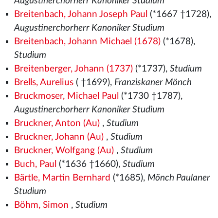
Augustinerchorherr Kanoniker Studium
Breitenbach, Johann Joseph Paul
(*1667 †1728),
Augustinerchorherr Kanoniker Studium
Breitenbach, Johann Michael (1678)
(*1678),
Studium
Breitenberger, Johann (1737)
(*1737),
Studium
Brells, Aurelius
( †1699),
Franziskaner Mönch
Bruckmoser, Michael Paul
(*1730 †1787),
Augustinerchorherr Kanoniker Studium
Bruckner, Anton (Au)
,
Studium
Bruckner, Johann (Au)
,
Studium
Bruckner, Wolfgang (Au)
,
Studium
Buch, Paul
(*1636 †1660),
Studium
Bärtle, Martin Bernhard
(*1685),
Mönch Paulaner
Studium
Böhm, Simon
,
Studium