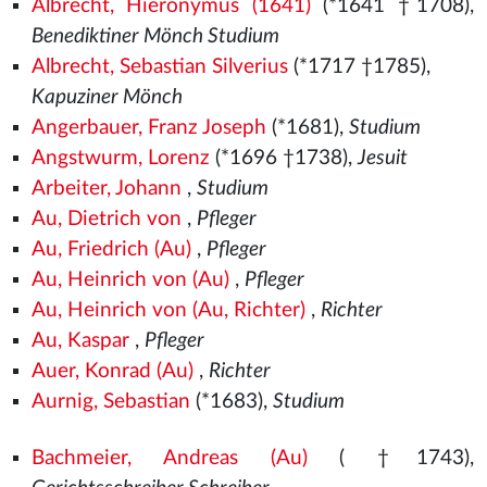
Albrecht, Hieronymus (1641)
(*1641 †1708),
Benediktiner Mönch Studium
Albrecht, Sebastian Silverius
(*1717 †1785),
Kapuziner Mönch
Angerbauer, Franz Joseph
(*1681),
Studium
Angstwurm, Lorenz
(*1696 †1738),
Jesuit
Arbeiter, Johann
,
Studium
Au, Dietrich von
,
Pfleger
Au, Friedrich (Au)
,
Pfleger
Au, Heinrich von (Au)
,
Pfleger
Au, Heinrich von (Au, Richter)
,
Richter
Au, Kaspar
,
Pfleger
Auer, Konrad (Au)
,
Richter
Aurnig, Sebastian
(*1683),
Studium
Bachmeier, Andreas (Au)
( †1743),