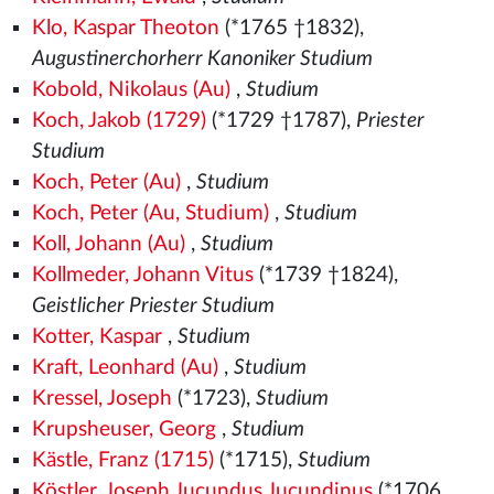
Klo, Kaspar Theoton
(*1765 †1832),
Augustinerchorherr Kanoniker Studium
Kobold, Nikolaus (Au)
,
Studium
Koch, Jakob (1729)
(*1729 †1787),
Priester
Studium
Koch, Peter (Au)
,
Studium
Koch, Peter (Au, Studium)
,
Studium
Koll, Johann (Au)
,
Studium
Kollmeder, Johann Vitus
(*1739 †1824),
Geistlicher Priester Studium
Kotter, Kaspar
,
Studium
Kraft, Leonhard (Au)
,
Studium
Kressel, Joseph
(*1723),
Studium
Krupsheuser, Georg
,
Studium
Kästle, Franz (1715)
(*1715),
Studium
Köstler, Joseph Jucundus Jucundinus
(*1706