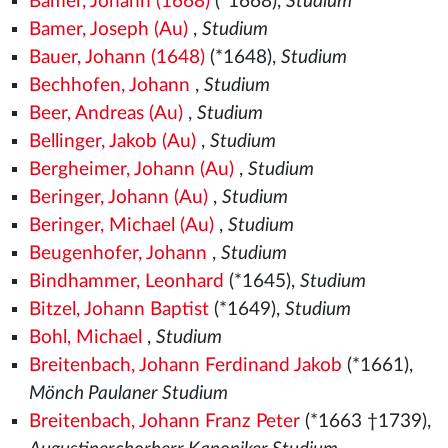
Bamer, Johann (1668)
(*1668),
Studium
Bamer, Joseph (Au)
,
Studium
Bauer, Johann (1648)
(*1648),
Studium
Bechhofen, Johann
,
Studium
Beer, Andreas (Au)
,
Studium
Bellinger, Jakob (Au)
,
Studium
Bergheimer, Johann (Au)
,
Studium
Beringer, Johann (Au)
,
Studium
Beringer, Michael (Au)
,
Studium
Beugenhofer, Johann
,
Studium
Bindhammer, Leonhard
(*1645),
Studium
Bitzel, Johann Baptist
(*1649),
Studium
Bohl, Michael
,
Studium
Breitenbach, Johann Ferdinand Jakob
(*1661),
Mönch Paulaner Studium
Breitenbach, Johann Franz Peter
(*1663 †1739),