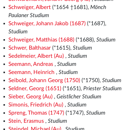
Schweiger, Albert
(*1654 †1681),
Mönch
Paulaner Studium
Schweiger, Johann Jakob (1687)
(*1687),
Studium
Schweiger, Matthias (1688)
(*1688),
Studium
Schwer, Balthasar
(*1615),
Studium
Sedelmeier, Albert (Au)
,
Studium
Seemann, Andreas
,
Studium
Seemann, Heinrich
,
Studium
Seibold, Johann Georg (1750)
(*1750),
Studium
Seldner, Georg (1651)
(*1651),
Priester Studium
Sieber, Georg (Au)
,
Geistlicher Studium
Simonis, Friedrich (Au)
,
Studium
Spreng, Thomas (1747)
(*1747),
Studium
Stein, Erasmus
,
Studium
Steindel, Michael (Au)
,
Studium