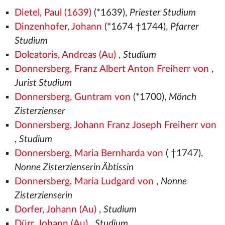
Dietel, Paul (1639)
(*1639),
Priester Studium
Dinzenhofer, Johann
(*1674 †1744),
Pfarrer
Studium
Doleatoris, Andreas (Au)
,
Studium
Donnersberg, Franz Albert Anton Freiherr von
,
Jurist Studium
Donnersberg, Guntram von
(*1700),
Mönch
Zisterzienser
Donnersberg, Johann Franz Joseph Freiherr von
,
Studium
Donnersberg, Maria Bernharda von
( †1747),
Nonne Zisterzienserin Äbtissin
Donnersberg, Maria Ludgard von
,
Nonne
Zisterzienserin
Dorfer, Johann (Au)
,
Studium
Dürr, Johann (Au)
,
Studium