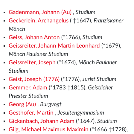
Gadenmann, Johann (Au)
,
Studium
Geckerlein, Archangelus
( †1647),
Franziskaner
Mönch
Geiss, Johann Anton
(*1766),
Studium
Geissreiter, Johann Martin Leonhard
(*1679),
Mönch Paulaner Studium
Geissreiter, Joseph
(*1674),
Mönch Paulaner
Studium
Geist, Joseph (1776)
(*1776),
Jurist Studium
Gemmer, Adam
(*1783 †1815),
Geistlicher
Priester Studium
Georg (Au)
,
Burgvogt
Gesthofer, Martin
,
Jesuitengymnasium
Gickenbach, Johann Adam
(*1647),
Studium
Gilg, Michael Maximus Maximin
(*1666 †1728),