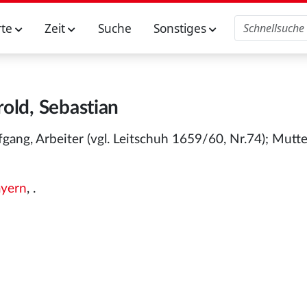
rte
Zeit
Suche
Sonstiges
old, Sebastian
fgang, Arbeiter (vgl. Leitschuh 1659/60, Nr.74); Mutte
yern
, .