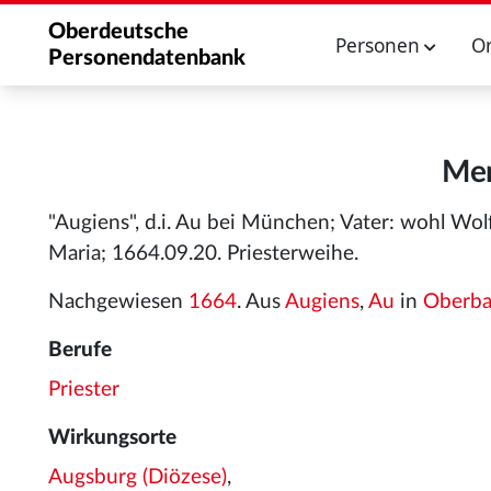
Oberdeutsche
Personen
O
Personendatenbank
Mer
"Augiens", d.i. Au bei München; Vater: wohl Wol
Maria; 1664.09.20. Priesterweihe.
Nachgewiesen
1664
. Aus
Augiens
,
Au
in
Oberba
Berufe
Priester
Wirkungsorte
Augsburg (Diözese)
,