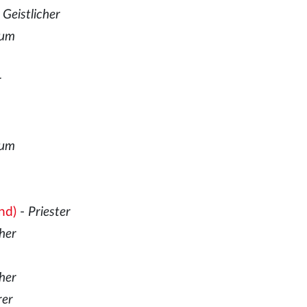
 Geistlicher
ium
r
ium
nd)
-
Priester
cher
cher
rer