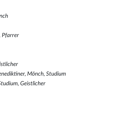
önch
, Pfarrer
stlicher
enediktiner, Mönch, Studium
Studium, Geistlicher