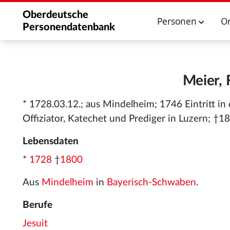
Oberdeutsche
Personen
O
Personendatenbank
Meier, 
* 1728.03.12.; aus Mindelheim; 1746 Eintritt i
Offiziator, Katechet und Prediger in Luzern; †1
Lebensdaten
*
1728
†
1800
Aus
Mindelheim
in
Bayerisch-Schwaben
.
Berufe
Jesuit