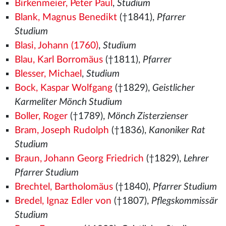
Birkenmeier, Peter Paul
,
Studium
Blank, Magnus Benedikt
(†1841),
Pfarrer
Studium
Blasi, Johann (1760)
,
Studium
Blau, Karl Borromäus
(†1811),
Pfarrer
Blesser, Michael
,
Studium
Bock, Kaspar Wolfgang
(†1829),
Geistlicher
Karmeliter Mönch Studium
Boller, Roger
(†1789),
Mönch Zisterzienser
Bram, Joseph Rudolph
(†1836),
Kanoniker Rat
Studium
Braun, Johann Georg Friedrich
(†1829),
Lehrer
Pfarrer Studium
Brechtel, Bartholomäus
(†1840),
Pfarrer Studium
Bredel, Ignaz Edler von
(†1807),
Pflegskommissär
Studium