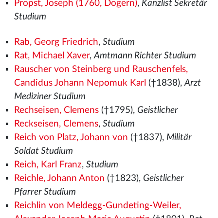
Propst, Joseph (1760, Dogern)
,
Kanzlist Sekretär
Studium
Rab, Georg Friedrich
,
Studium
Rat, Michael Xaver
,
Amtmann Richter Studium
Rauscher von Steinberg und Rauschenfels,
Candidus Johann Nepomuk Karl
(†1838),
Arzt
Mediziner Studium
Rechseisen, Clemens
(†1795),
Geistlicher
Reckseisen, Clemens
,
Studium
Reich von Platz, Johann von
(†1837),
Militär
Soldat Studium
Reich, Karl Franz
,
Studium
Reichle, Johann Anton
(†1823),
Geistlicher
Pfarrer Studium
Reichlin von Meldegg-Gundeting-Weiler,