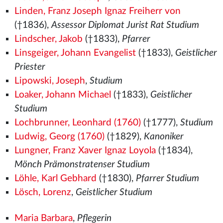
Linden, Franz Joseph Ignaz Freiherr von
(†1836),
Assessor Diplomat Jurist Rat Studium
Lindscher, Jakob
(†1833),
Pfarrer
Linsgeiger, Johann Evangelist
(†1833),
Geistlicher
Priester
Lipowski, Joseph
,
Studium
Loaker, Johann Michael
(†1833),
Geistlicher
Studium
Lochbrunner, Leonhard (1760)
(†1777),
Studium
Ludwig, Georg (1760)
(†1829),
Kanoniker
Lungner, Franz Xaver Ignaz Loyola
(†1834),
Mönch Prämonstratenser Studium
Löhle, Karl Gebhard
(†1830),
Pfarrer Studium
Lösch, Lorenz
,
Geistlicher Studium
Maria Barbara
,
Pflegerin