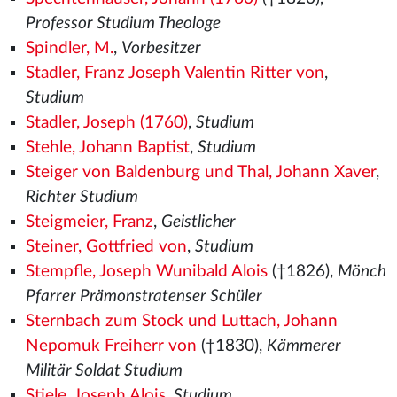
Professor Studium Theologe
Spindler, M.
,
Vorbesitzer
Stadler, Franz Joseph Valentin Ritter von
,
Studium
Stadler, Joseph (1760)
,
Studium
Stehle, Johann Baptist
,
Studium
Steiger von Baldenburg und Thal, Johann Xaver
,
Richter Studium
Steigmeier, Franz
,
Geistlicher
Steiner, Gottfried von
,
Studium
Stempfle, Joseph Wunibald Alois
(†1826),
Mönch
Pfarrer Prämonstratenser Schüler
Sternbach zum Stock und Luttach, Johann
Nepomuk Freiherr von
(†1830),
Kämmerer
Militär Soldat Studium
Stiele, Joseph Alois
,
Studium