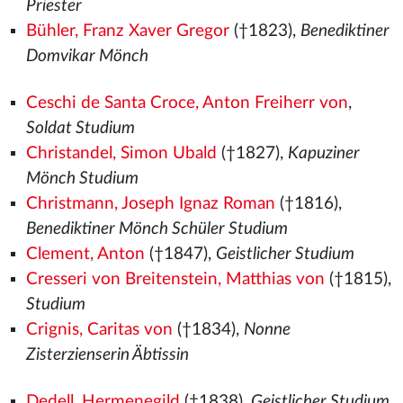
Priester
Bühler, Franz Xaver Gregor
(†1823),
Benediktiner
Domvikar Mönch
Ceschi de Santa Croce, Anton Freiherr von
,
Soldat Studium
Christandel, Simon Ubald
(†1827),
Kapuziner
Mönch Studium
Christmann, Joseph Ignaz Roman
(†1816),
Benediktiner Mönch Schüler Studium
Clement, Anton
(†1847),
Geistlicher Studium
Cresseri von Breitenstein, Matthias von
(†1815),
Studium
Crignis, Caritas von
(†1834),
Nonne
Zisterzienserin Äbtissin
Dedell, Hermenegild
(†1838),
Geistlicher Studium