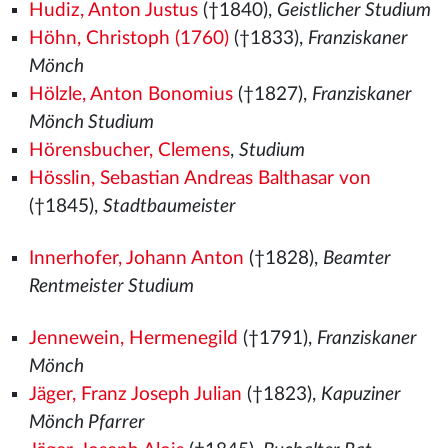
Hudiz, Anton Justus
(†1840),
Geistlicher Studium
Höhn, Christoph (1760)
(†1833),
Franziskaner
Mönch
Hölzle, Anton Bonomius
(†1827),
Franziskaner
Mönch Studium
Hörensbucher, Clemens
,
Studium
Hösslin, Sebastian Andreas Balthasar von
(†1845),
Stadtbaumeister
Innerhofer, Johann Anton
(†1828),
Beamter
Rentmeister Studium
Jennewein, Hermenegild
(†1791),
Franziskaner
Mönch
Jäger, Franz Joseph Julian
(†1823),
Kapuziner
Mönch Pfarrer