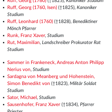
Ruff, Georg (1760)
(†1825),
Kanoniker Studium
Ruff, Georg (1760, Isen)
(†1825),
Kanoniker
Studium
Ruff, Leonhard (1760)
(†1828),
Benediktiner
Mönch Pfarrer
Runk, Franz Xaver
,
Studium
Rut, Maximilian
,
Landschreiber Prokurator Rat
Studium
Sammer in Frankeneck, Andreas Anton Philipp
Nerius von
,
Studium
Sardagna von Meanberg und Hohenstein,
Simon Benedikt von
(†1823),
Militär Soldat
Studium
Sator, Michael
,
Studium
Sausenhofer, Franz Xaver
(†1834),
Pfarrer
Priester