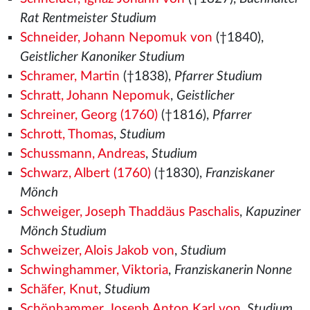
Rat Rentmeister Studium
Schneider, Johann Nepomuk von
(†1840),
Geistlicher Kanoniker Studium
Schramer, Martin
(†1838),
Pfarrer Studium
Schratt, Johann Nepomuk
,
Geistlicher
Schreiner, Georg (1760)
(†1816),
Pfarrer
Schrott, Thomas
,
Studium
Schussmann, Andreas
,
Studium
Schwarz, Albert (1760)
(†1830),
Franziskaner
Mönch
Schweiger, Joseph Thaddäus Paschalis
,
Kapuziner
Mönch Studium
Schweizer, Alois Jakob von
,
Studium
Schwinghammer, Viktoria
,
Franziskanerin Nonne
Schäfer, Knut
,
Studium
Schönhammer, Joseph Anton Karl von
,
Studium