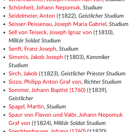
Schönheit, Johann Nepomuk
,
Studium
Seidelmeier, Anton
(†1822),
Geistlicher Studium
Seisser-Peissenau, Joseph Maria Gabriel
,
Studium
Sell von Teiseck, Joseph Ignaz von
(†1810),
Militär Soldat Studium
Senft, Franz Joseph
,
Studium
Simonis, Jakob Joseph
(†1803),
Kanoniker
Studium
Sirch, Jakob
(†1823),
Geistlicher Priester Studium
Sizzo, Philipp Anton Graf von
,
Richter Studium
Sommer, Johann Baptist (1760)
(†1839),
Geistlicher
Spagel, Martin
,
Studium
Spaur von Flavon und Valör, Johann Nepomuk
Graf von
(†1824),
Militär Soldat Studium
Spechtenhauser, Johann (1760)
(†1820),