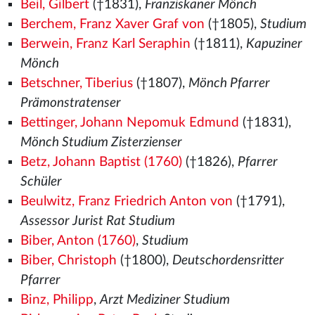
Beil, Gilbert
(†1831),
Franziskaner Mönch
Berchem, Franz Xaver Graf von
(†1805),
Studium
Berwein, Franz Karl Seraphin
(†1811),
Kapuziner
Mönch
Betschner, Tiberius
(†1807),
Mönch Pfarrer
Prämonstratenser
Bettinger, Johann Nepomuk Edmund
(†1831),
Mönch Studium Zisterzienser
Betz, Johann Baptist (1760)
(†1826),
Pfarrer
Schüler
Beulwitz, Franz Friedrich Anton von
(†1791),
Assessor Jurist Rat Studium
Biber, Anton (1760)
,
Studium
Biber, Christoph
(†1800),
Deutschordensritter
Pfarrer
Binz, Philipp
,
Arzt Mediziner Studium