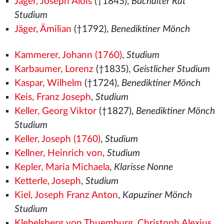
Jäger, Joseph Alois
(†1845),
Buchalter Rat
Studium
Jäger, Ämilian
(†1792),
Benediktiner Mönch
Kammerer, Johann (1760)
,
Studium
Karbaumer, Lorenz
(†1835),
Geistlicher Studium
Kaspar, Wilhelm
(†1724),
Benediktiner Mönch
Keis, Franz Joseph
,
Studium
Keller, Georg Viktor
(†1827),
Benediktiner Mönch
Studium
Keller, Joseph (1760)
,
Studium
Kellner, Heinrich von
,
Studium
Kepler, Maria Michaela
,
Klarisse Nonne
Ketterle, Joseph
,
Studium
Kiel, Joseph Franz Anton
,
Kapuziner Mönch
Studium
Klebelsberg von Thuemburg, Christoph Alexius