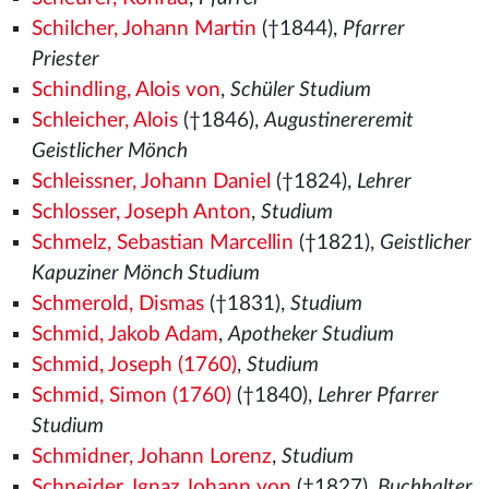
Schilcher, Johann Martin
(†1844),
Pfarrer
Priester
Schindling, Alois von
,
Schüler Studium
Schleicher, Alois
(†1846),
Augustinereremit
Geistlicher Mönch
Schleissner, Johann Daniel
(†1824),
Lehrer
Schlosser, Joseph Anton
,
Studium
Schmelz, Sebastian Marcellin
(†1821),
Geistlicher
Kapuziner Mönch Studium
Schmerold, Dismas
(†1831),
Studium
Schmid, Jakob Adam
,
Apotheker Studium
Schmid, Joseph (1760)
,
Studium
Schmid, Simon (1760)
(†1840),
Lehrer Pfarrer
Studium
Schmidner, Johann Lorenz
,
Studium
Schneider, Ignaz Johann von
(†1827),
Buchhalter