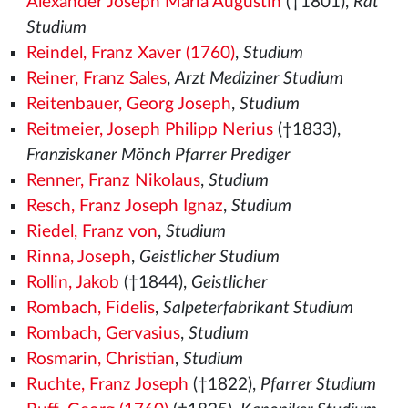
Alexander Joseph Maria Augustin
(†1801),
Rat
Studium
Reindel, Franz Xaver (1760)
,
Studium
Reiner, Franz Sales
,
Arzt Mediziner Studium
Reitenbauer, Georg Joseph
,
Studium
Reitmeier, Joseph Philipp Nerius
(†1833),
Franziskaner Mönch Pfarrer Prediger
Renner, Franz Nikolaus
,
Studium
Resch, Franz Joseph Ignaz
,
Studium
Riedel, Franz von
,
Studium
Rinna, Joseph
,
Geistlicher Studium
Rollin, Jakob
(†1844),
Geistlicher
Rombach, Fidelis
,
Salpeterfabrikant Studium
Rombach, Gervasius
,
Studium
Rosmarin, Christian
,
Studium
Ruchte, Franz Joseph
(†1822),
Pfarrer Studium