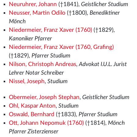
Neuruhrer, Johann
(†1841),
Geistlicher Studium
Neusser, Martin Odilo
(†1800),
Benediktiner
Mönch
Niedermeier, Franz Xaver (1760)
(†1829),
Kanoniker Pfarrer
Niedermeier, Franz Xaver (1760, Grafing)
(†1829),
Pfarrer Studium
Nilson, Christoph Andreas
,
Advokat I.U.L. Jurist
Lehrer Notar Schreiber
Nissel, Joseph
,
Studium
Obermeier, Joseph Stephan
,
Geistlicher Studium
Ohl, Kaspar Anton
,
Studium
Oswald, Bernhard
(†1833),
Pfarrer Studium
Ott, Johann Nepomuk (1760)
(†1814),
Mönch
Pfarrer Zisterzienser