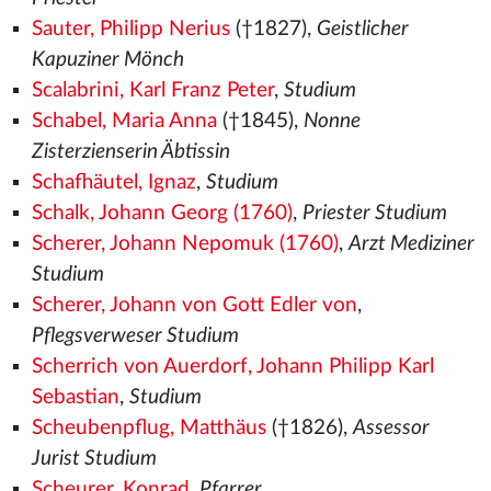
Sauter, Philipp Nerius
(†1827),
Geistlicher
Kapuziner Mönch
Scalabrini, Karl Franz Peter
,
Studium
Schabel, Maria Anna
(†1845),
Nonne
Zisterzienserin Äbtissin
Schafhäutel, Ignaz
,
Studium
Schalk, Johann Georg (1760)
,
Priester Studium
Scherer, Johann Nepomuk (1760)
,
Arzt Mediziner
Studium
Scherer, Johann von Gott Edler von
,
Pflegsverweser Studium
Scherrich von Auerdorf, Johann Philipp Karl
Sebastian
,
Studium
Scheubenpflug, Matthäus
(†1826),
Assessor
Jurist Studium
Scheurer, Konrad
,
Pfarrer