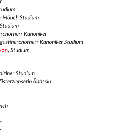
r
Studium
er Mönch Studium
r Studium
erchorherr Kanoniker
gustinerchorherr Kanoniker Studium
 von
,
Studium
diziner Studium
isterzienserin Äbtissin
önch
m