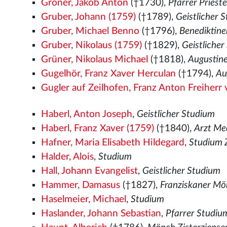
Groner, Jakob Anton
(†1730),
Pfarrer Prieste
Gruber, Johann (1759)
(†1789),
Geistlicher 
Gruber, Michael Benno
(†1796),
Benediktin
Gruber, Nikolaus (1759)
(†1829),
Geistliche
Grüner, Nikolaus Michael
(†1818),
Augustin
Gugelhör, Franz Xaver Herculan
(†1794),
Au
Gugler auf Zeilhofen, Franz Anton Freiherr
Haberl, Anton Joseph
,
Geistlicher Studium
Haberl, Franz Xaver (1759)
(†1840),
Arzt Me
Hafner, Maria Elisabeth Hildegard
,
Studium Z
Halder, Alois
,
Studium
Hall, Johann Evangelist
,
Geistlicher Studium
Hammer, Damasus
(†1827),
Franziskaner M
Haselmeier, Michael
,
Studium
Haslander, Johann Sebastian
,
Pfarrer Studiu