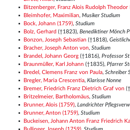
Bitzenberger, Franz Alois Rudolph Theodor 
Bleimhofer, Maximilian
,
Musiker Studium
Bock, Johann (1759)
,
Studium
Bolz, Gerhard
(†1823),
Benediktiner Mönch P
Bonzon, Joseph Sebastian
(†1818),
Geistlic
Bracher, Joseph Anton von
,
Studium
Brandel, Johann Georg
(†1816),
Professor S
Braunmüller, Karl Johann
(†1835),
Pfarrer S
Bredel, Clemens Franz von Paula
,
Schreiber 
Bregler, Maria Crescentia
,
Klarisse Nonne
Bremer, Friedrich Franz Dietrich Graf von
(
Britzelmeier, Bartholomäus
,
Studium
Brunner, Alois (1759)
,
Landrichter Pflegsver
Brunner, Anton (1759)
,
Studium
Buckeisen, Johann Anton Franz Friedrich Ka
Bullinger, Joseph (1759)
,
Studium