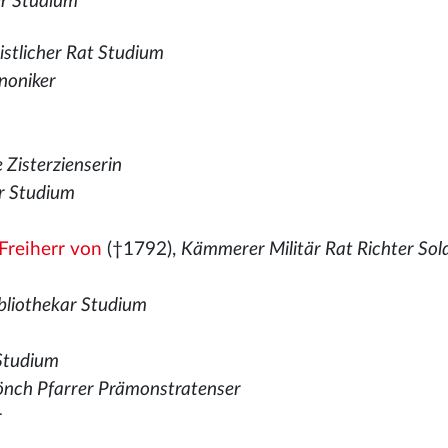
er Studium
istlicher Rat Studium
noniker
 Zisterzienserin
er Studium
 Freiherr von
(†1792),
Kämmerer Militär Rat Richter Sol
bliothekar Studium
 Studium
nch Pfarrer Prämonstratenser
r