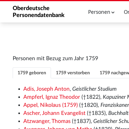
Oberdeutsche
Personen
O
Personendatenbank
Personen mit Bezug zum Jahr 1759
1759 geboren
1759 verstorben
1759 nachgew
Adis, Joseph Anton
,
Geistlicher Studium
Ampferl, Ignaz Theodor
(†1822),
Kapuziner
Appel, Nikolaus (1759)
(†1820),
Franziskane
Ascher, Johann Evangelist
(†1835),
Buchhalt
Atzwanger, Thomas
(†1837),
Geistlicher Sch