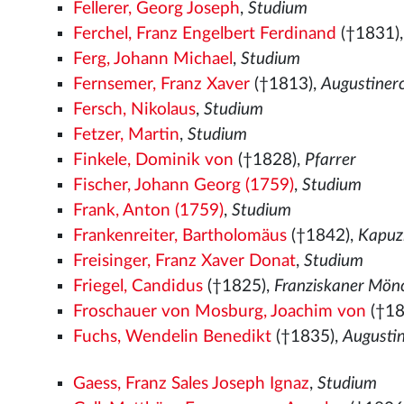
Fellerer, Georg Joseph
,
Studium
Ferchel, Franz Engelbert Ferdinand
(†1831)
Ferg, Johann Michael
,
Studium
Fernsemer, Franz Xaver
(†1813),
Augustiner
Fersch, Nikolaus
,
Studium
Fetzer, Martin
,
Studium
Finkele, Dominik von
(†1828),
Pfarrer
Fischer, Johann Georg (1759)
,
Studium
Frank, Anton (1759)
,
Studium
Frankenreiter, Bartholomäus
(†1842),
Kapuz
Freisinger, Franz Xaver Donat
,
Studium
Friegel, Candidus
(†1825),
Franziskaner Mön
Froschauer von Mosburg, Joachim von
(†18
Fuchs, Wendelin Benedikt
(†1835),
Augusti
Gaess, Franz Sales Joseph Ignaz
,
Studium