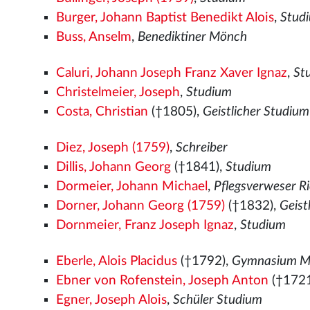
Burger, Johann Baptist Benedikt Alois
,
Stud
Buss, Anselm
,
Benediktiner Mönch
Caluri, Johann Joseph Franz Xaver Ignaz
,
St
Christelmeier, Joseph
,
Studium
Costa, Christian
(†1805),
Geistlicher Studium
Diez, Joseph (1759)
,
Schreiber
Dillis, Johann Georg
(†1841),
Studium
Dormeier, Johann Michael
,
Pflegsverweser Ri
Dorner, Johann Georg (1759)
(†1832),
Geist
Dornmeier, Franz Joseph Ignaz
,
Studium
Eberle, Alois Placidus
(†1792),
Gymnasium Mö
Ebner von Rofenstein, Joseph Anton
(†1721
Egner, Joseph Alois
,
Schüler Studium