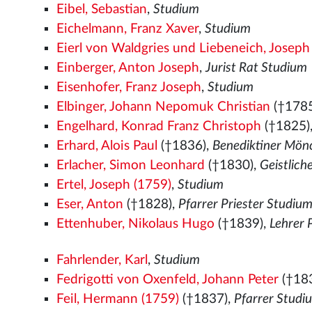
Eibel, Sebastian
,
Studium
Eichelmann, Franz Xaver
,
Studium
Eierl von Waldgries und Liebeneich, Josep
Einberger, Anton Joseph
,
Jurist Rat Studium
Eisenhofer, Franz Joseph
,
Studium
Elbinger, Johann Nepomuk Christian
(†1785
Engelhard, Konrad Franz Christoph
(†1825)
Erhard, Alois Paul
(†1836),
Benediktiner Mön
Erlacher, Simon Leonhard
(†1830),
Geistlich
Ertel, Joseph (1759)
,
Studium
Eser, Anton
(†1828),
Pfarrer Priester Studiu
Ettenhuber, Nikolaus Hugo
(†1839),
Lehrer 
Fahrlender, Karl
,
Studium
Fedrigotti von Oxenfeld, Johann Peter
(†18
Feil, Hermann (1759)
(†1837),
Pfarrer Studi