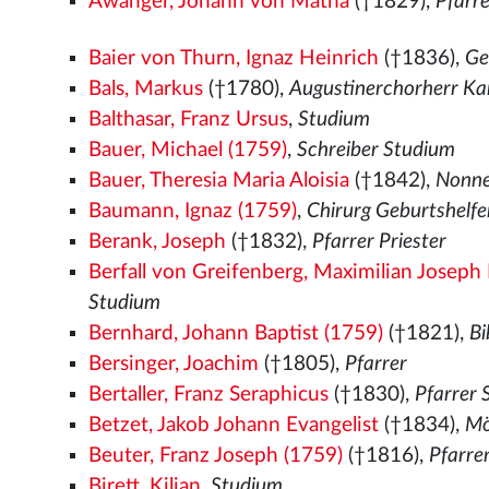
Awanger, Johann von Matha
(†1829),
Pfarr
Baier von Thurn, Ignaz Heinrich
(†1836),
Ge
Bals, Markus
(†1780),
Augustinerchorherr Ka
Balthasar, Franz Ursus
,
Studium
Bauer, Michael (1759)
,
Schreiber Studium
Bauer, Theresia Maria Aloisia
(†1842),
Nonne
Baumann, Ignaz (1759)
,
Chirurg Geburtshelf
Berank, Joseph
(†1832),
Pfarrer Priester
Berfall von Greifenberg, Maximilian Joseph
Studium
Bernhard, Johann Baptist (1759)
(†1821),
Bi
Bersinger, Joachim
(†1805),
Pfarrer
Bertaller, Franz Seraphicus
(†1830),
Pfarrer
Betzet, Jakob Johann Evangelist
(†1834),
Mö
Beuter, Franz Joseph (1759)
(†1816),
Pfarre
Birett, Kilian
,
Studium