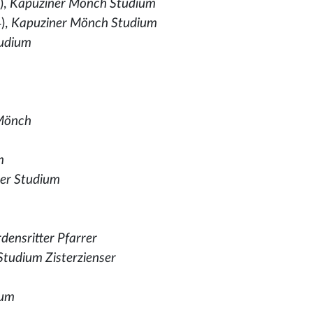
),
Kapuziner Mönch Studium
),
Kapuziner Mönch Studium
tudium
 Mönch
m
her Studium
densritter Pfarrer
tudium Zisterzienser
ium