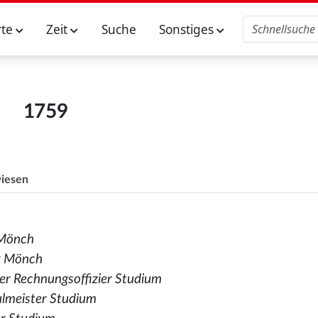
rte
Zeit
Suche
Sonstiges
1759
iesen
 Mönch
r Mönch
er Rechnungsoffizier Studium
ulmeister Studium