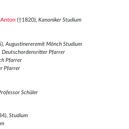
h Anton
(†1820),
Kanoniker Studium
),
Augustinereremit Mönch Studium
,
Deutschordensritter Pfarrer
ch Pfarrer
er Pfarrer
m
Professor Schüler
34),
Studium
um