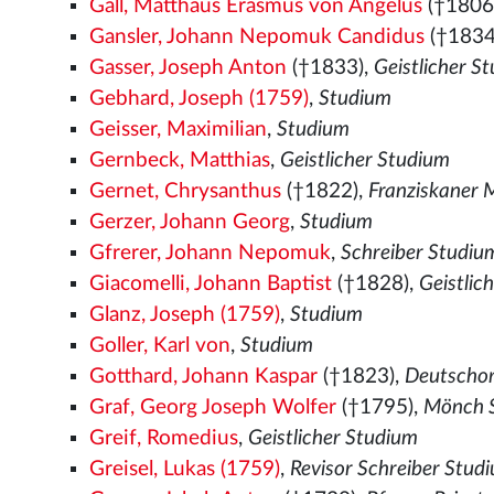
Gall, Matthäus Erasmus von Angelus
(†1806
Gansler, Johann Nepomuk Candidus
(†1834
Gasser, Joseph Anton
(†1833),
Geistlicher S
Gebhard, Joseph (1759)
,
Studium
Geisser, Maximilian
,
Studium
Gernbeck, Matthias
,
Geistlicher Studium
Gernet, Chrysanthus
(†1822),
Franziskaner
Gerzer, Johann Georg
,
Studium
Gfrerer, Johann Nepomuk
,
Schreiber Studiu
Giacomelli, Johann Baptist
(†1828),
Geistlic
Glanz, Joseph (1759)
,
Studium
Goller, Karl von
,
Studium
Gotthard, Johann Kaspar
(†1823),
Deutschor
Graf, Georg Joseph Wolfer
(†1795),
Mönch S
Greif, Romedius
,
Geistlicher Studium
Greisel, Lukas (1759)
,
Revisor Schreiber Stud