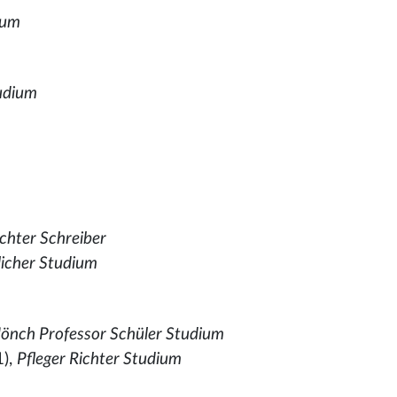
ium
udium
chter Schreiber
licher Studium
nch Professor Schüler Studium
),
Pfleger Richter Studium