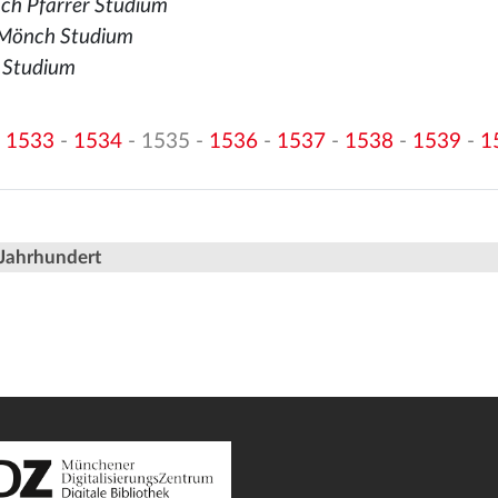
ch Pfarrer Studium
 Mönch Studium
r Studium
-
1533
-
1534
- 1535 -
1536
-
1537
-
1538
-
1539
-
1
 Jahrhundert