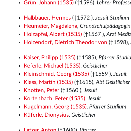
Grün, Johann (1535)
(†1596),
Lehrer Profess
Halbbauer, Hermes
(†1572
),
Jesuit Studium
Heumeier, Magdalena
,
Grundschulpädagogin 
Holzapfel, Albert (1535)
(†1567
),
Arzt Mediz
Holzendorf, Dietrich Theodor von
(†1598),
Kaiser, Philipp (1535)
(†1585),
Pfarrer Studi
Keferle, Michael (1535)
,
Geistlicher
Kleinschmid, Georg (1535)
(†1559
),
Jesuit
Kless, Martin (1535)
(†1615),
Abt Geistliche
Knotten, Peter
(†1560
),
Jesuit
Kortenbach, Peter (1535)
,
Jesuit
Kugelmann, Georg (1535)
,
Pfarrer Studium
Küferle, Dionysius
,
Geistlicher
Latzer, Anton
(†1600),
Pfarrer