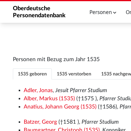
Oberdeutsche
Personen
O
Personendatenbank
Personen mit Bezug zum Jahr 1535
1535 geboren
1535 verstorben
1535 nachgew
Adler, Jonas
,
Jesuit Pfarrer Studium
Alber, Markus (1535)
(†1575
),
Pfarrer Stud
Anatius, Johann Georg (1535)
(†1586),
Pfar
Batzer, Georg
(†1581
),
Pfarrer Studium
Baumgartner, Christoph (1535)
,
Kanoniker