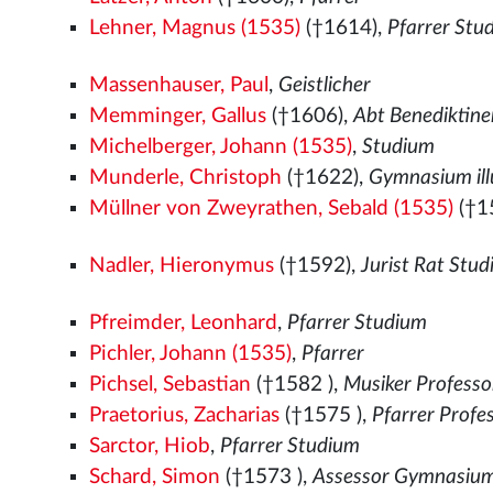
Lehner, Magnus (1535)
(†1614),
Pfarrer Stu
Massenhauser, Paul
,
Geistlicher
Memminger, Gallus
(†1606),
Abt Benediktin
Michelberger, Johann (1535)
,
Studium
Munderle, Christoph
(†1622),
Gymnasium ill
Müllner von Zweyrathen, Sebald (1535)
(†1
Nadler, Hieronymus
(†1592),
Jurist Rat Stu
Pfreimder, Leonhard
,
Pfarrer Studium
Pichler, Johann (1535)
,
Pfarrer
Pichsel, Sebastian
(†1582
),
Musiker Professor
Praetorius, Zacharias
(†1575
),
Pfarrer Profe
Sarctor, Hiob
,
Pfarrer Studium
Schard, Simon
(†1573
),
Assessor Gymnasium 