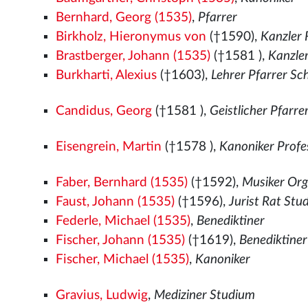
Bernhard, Georg (1535)
,
Pfarrer
Birkholz, Hieronymus von
(†1590),
Kanzler 
Brastberger, Johann (1535)
(†1581
),
Kanzle
Burkharti, Alexius
(†1603),
Lehrer Pfarrer Sc
Candidus, Georg
(†1581
),
Geistlicher Pfarr
Eisengrein, Martin
(†1578
),
Kanoniker Profe
Faber, Bernhard (1535)
(†1592),
Musiker Org
Faust, Johann (1535)
(†1596),
Jurist Rat Stu
Federle, Michael (1535)
,
Benediktiner
Fischer, Johann (1535)
(†1619),
Benediktine
Fischer, Michael (1535)
,
Kanoniker
Gravius, Ludwig
,
Mediziner Studium