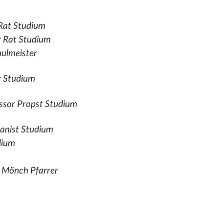
Rat Studium
r Rat Studium
hulmeister
er Studium
ssor Propst Studium
anist Studium
dium
r Mönch Pfarrer