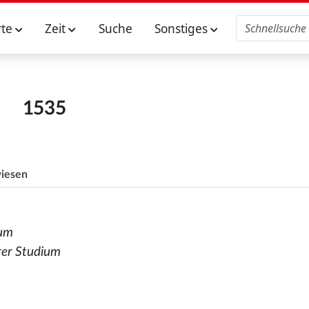
rte
Zeit
Suche
Sonstiges
1535
iesen
ium
rer Studium