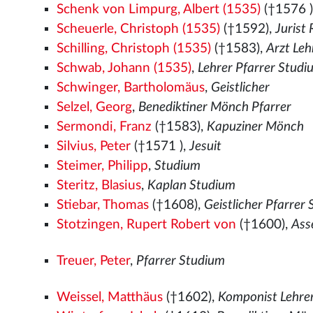
Schenk von Limpurg, Albert (1535)
(†1576
Scheuerle, Christoph (1535)
(†1592),
Jurist
Schilling, Christoph (1535)
(†1583),
Arzt Leh
Schwab, Johann (1535)
,
Lehrer Pfarrer Studi
Schwinger, Bartholomäus
,
Geistlicher
Selzel, Georg
,
Benediktiner Mönch Pfarrer
Sermondi, Franz
(†1583),
Kapuziner Mönch
Silvius, Peter
(†1571
),
Jesuit
Steimer, Philipp
,
Studium
Steritz, Blasius
,
Kaplan Studium
Stiebar, Thomas
(†1608),
Geistlicher Pfarrer
Stotzingen, Rupert Robert von
(†1600),
Ass
Treuer, Peter
,
Pfarrer Studium
Weissel, Matthäus
(†1602),
Komponist Lehrer