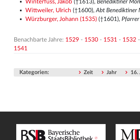
Winterfuss, Jakob
(†1613),
Benediktiner Mön
Wittweiler, Ulrich
(†1600),
Abt Benediktiner
Würzburger, Johann (1535)
(†1601),
Pfarre
Benachbarte Jahre:
1529
-
1530
-
1531
-
1532
1541
Kategorien
:
Zeit
Jahr
16.