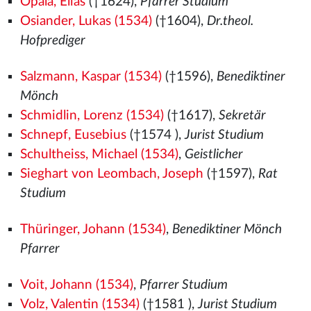
Opala, Elias
(†1624),
Pfarrer Studium
Osiander, Lukas (1534)
(†1604),
Dr.theol.
Hofprediger
Salzmann, Kaspar (1534)
(†1596),
Benediktiner
Mönch
Schmidlin, Lorenz (1534)
(†1617),
Sekretär
Schnepf, Eusebius
(†1574
),
Jurist Studium
Schultheiss, Michael (1534)
,
Geistlicher
Sieghart von Leombach, Joseph
(†1597),
Rat
Studium
Thüringer, Johann (1534)
,
Benediktiner Mönch
Pfarrer
Voit, Johann (1534)
,
Pfarrer Studium
Volz, Valentin (1534)
(†1581
),
Jurist Studium