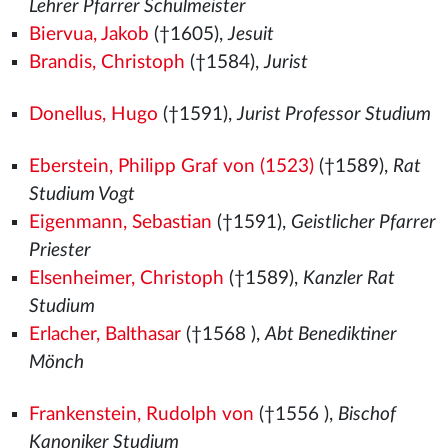
Lehrer Pfarrer Schulmeister
Biervua, Jakob
(†1605),
Jesuit
Brandis, Christoph
(†1584),
Jurist
Donellus, Hugo
(†1591),
Jurist Professor Studium
Eberstein, Philipp Graf von (1523)
(†1589),
Rat
Studium Vogt
Eigenmann, Sebastian
(†1591),
Geistlicher Pfarrer
Priester
Elsenheimer, Christoph
(†1589),
Kanzler Rat
Studium
Erlacher, Balthasar
(†1568
),
Abt Benediktiner
Mönch
Frankenstein, Rudolph von
(†1556
),
Bischof
Kanoniker Studium