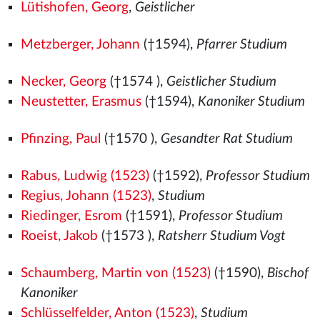
Lütishofen, Georg
,
Geistlicher
Metzberger, Johann
(†1594),
Pfarrer Studium
Necker, Georg
(†1574
),
Geistlicher Studium
Neustetter, Erasmus
(†1594),
Kanoniker Studium
Pfinzing, Paul
(†1570
),
Gesandter Rat Studium
Rabus, Ludwig (1523)
(†1592),
Professor Studium
Regius, Johann (1523)
,
Studium
Riedinger, Esrom
(†1591),
Professor Studium
Roeist, Jakob
(†1573
),
Ratsherr Studium Vogt
Schaumberg, Martin von (1523)
(†1590),
Bischof
Kanoniker
Schlüsselfelder, Anton (1523)
,
Studium