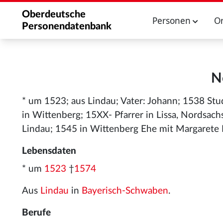
Oberdeutsche
Personen
O
Personendatenbank
N
* um 1523; aus Lindau; Vater: Johann; 1538 Stu
in Wittenberg; 15XX- Pfarrer in Lissa, Nordsach
Lindau; 1545 in Wittenberg Ehe mit Margarete 
Lebensdaten
* um
1523
†
1574
Aus
Lindau
in
Bayerisch-Schwaben
.
Berufe