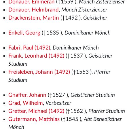
Donauer, Emmeran
(†1559
),
Mönch Zisterzienser
Donauer, Helmbrand
,
Mönch Zisterzienser
Drackenstein, Martin
(†1492
),
Geistlicher
Enkeli, Georg
(†1535
),
Dominikaner Mönch
Fabri, Paul (1492)
,
Dominikaner Mönch
Frank, Leonhard (1492)
(†1537
),
Geistlicher
Studium
Freisleben, Johann (1492)
(†1553
),
Pfarrer
Studium
Gnaffer, Johann
(†1527
),
Geistlicher Studium
Grad, Wilhelm
,
Vorbesitzer
Gretter, Michael (1492)
(†1562
),
Pfarrer Studium
Gutermann, Matthias
(†1545
),
Abt Benediktiner
Mönch