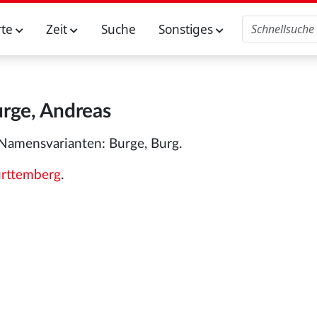
rte
Zeit
Suche
Sonstiges
rge, Andreas
Namensvarianten: Burge, Burg.
rttemberg
.