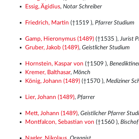
Essig, Ägidius
,
Notar Schreiber
Friedrich, Martin
(†1519
),
Pfarrer Studium
Gamp, Hieronymus (1489)
(†1535
),
Jurist 
Gruber, Jakob (1489)
,
Geistlicher Studium
Hornstein, Kaspar von
(†1509
),
Benediktin
Kremer, Balthasar
,
Mönch
König, Johann (1489)
(†1570
),
Mediziner Sc
Lier, Johann (1489)
,
Pfarrer
Mett, Johann (1489)
,
Geistlicher Pfarrer Stu
Montfalcon, Sebastian von
(†1560
),
Bischof
Nagler, Nikolaus
,
Organist