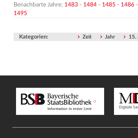
Benachbarte Jahre:
1483
-
1484
-
1485
-
1486
1495
Kategorien
:
Zeit
Jahr
15.
Digitale 