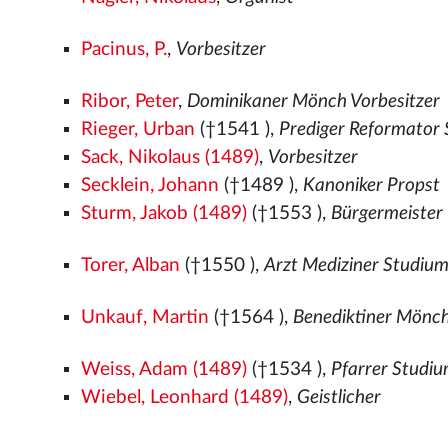
Pacinus, P.
,
Vorbesitzer
Ribor, Peter
,
Dominikaner Mönch Vorbesitzer
Rieger, Urban
(†1541
),
Prediger Reformator
Sack, Nikolaus (1489)
,
Vorbesitzer
Secklein, Johann
(†1489
),
Kanoniker Propst
Sturm, Jakob (1489)
(†1553
),
Bürgermeister
Torer, Alban
(†1550
),
Arzt Mediziner Studiu
Unkauf, Martin
(†1564
),
Benediktiner Mönc
Weiss, Adam (1489)
(†1534
),
Pfarrer Studi
Wiebel, Leonhard (1489)
,
Geistlicher