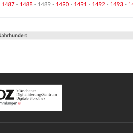
-
1487
-
1488
- 1489 -
1490
-
1491
-
1492
-
1493
-
1
 Jahrhundert
Sammlungen