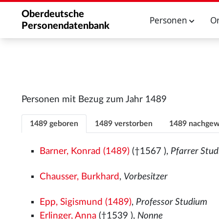
Oberdeutsche
Personen
O
Personendatenbank
Personen mit Bezug zum Jahr 1489
1489 geboren
1489 verstorben
1489 nachgew
Barner, Konrad (1489)
(†1567
),
Pfarrer Stu
Chausser, Burkhard
,
Vorbesitzer
Epp, Sigismund (1489)
,
Professor Studium
Erlinger, Anna
(†1539
),
Nonne