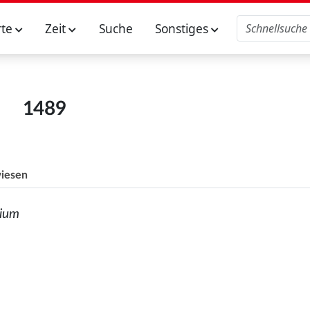
rte
Zeit
Suche
Sonstiges
1489
iesen
dium