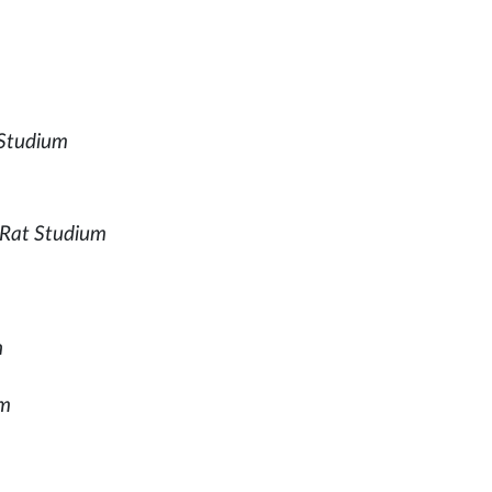
 Studium
 Rat Studium
m
h
um