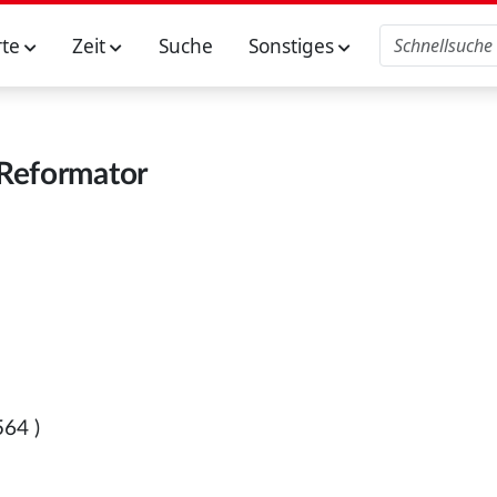
rte
Zeit
Suche
Sonstiges
Reformator
564
)