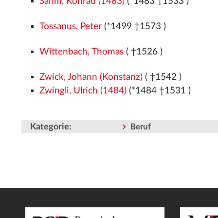
Sahm, Konrad (1483)
(*1483
†1533
)
Tossanus, Peter
(*1499
†1573
)
Wittenbach, Thomas
( †1526
)
Zwick, Johann (Konstanz)
( †1542
)
Zwingli, Ulrich (1484)
(*1484
†1531
)
Kategorie
:
Beruf