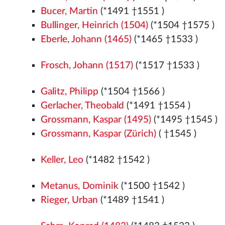
Bucer, Martin
(*1491
†1551
)
Bullinger, Heinrich (1504)
(*1504
†1575
)
Eberle, Johann (1465)
(*1465
†1533
)
Frosch, Johann (1517)
(*1517
†1533
)
Galitz, Philipp
(*1504
†1566
)
Gerlacher, Theobald
(*1491
†1554
)
Grossmann, Kaspar (1495)
(*1495
†1545
)
Grossmann, Kaspar (Zürich)
( †1545
)
Keller, Leo
(*1482
†1542
)
Metanus, Dominik
(*1500
†1542
)
Rieger, Urban
(*1489
†1541
)