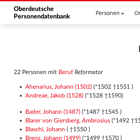
Oberdeutsche
Personen
O
Personendatenbank
22 Personen mit
Beruf
Reformator
Ahenarius, Johann (1502)
(*1502
†1551
)
Andreae, Jakob (1528)
(*1528
†1590)
Bader, Johann (1487)
(*1487
†1545
)
Blarer von Giersberg, Ambrosius
(*1492
†1
Blaschi, Johann
( †1550
)
Brenz, Johann (1499)
(*1499
†1570
)