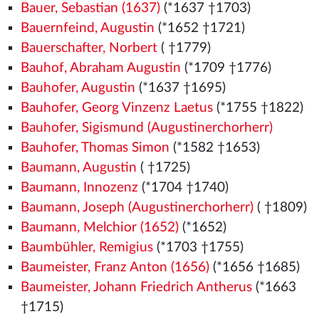
Bauer, Sebastian (1637)
(*1637 †1703)
Bauernfeind, Augustin
(*1652 †1721)
Bauerschafter, Norbert
( †1779)
Bauhof, Abraham Augustin
(*1709 †1776)
Bauhofer, Augustin
(*1637 †1695)
Bauhofer, Georg Vinzenz Laetus
(*1755 †1822)
Bauhofer, Sigismund (Augustinerchorherr)
Bauhofer, Thomas Simon
(*1582
†1653)
Baumann, Augustin
( †1725)
Baumann, Innozenz
(*1704 †1740)
Baumann, Joseph (Augustinerchorherr)
( †1809)
Baumann, Melchior (1652)
(*1652)
Baumbühler, Remigius
(*1703 †1755)
Baumeister, Franz Anton (1656)
(*1656 †1685)
Baumeister, Johann Friedrich Antherus
(*1663
†1715)