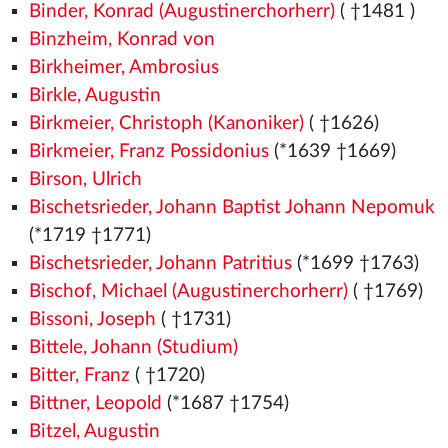
Binder, Konrad (Augustinerchorherr)
( †1481
)
Binzheim, Konrad von
Birkheimer, Ambrosius
Birkle, Augustin
Birkmeier, Christoph (Kanoniker)
( †1626)
Birkmeier, Franz Possidonius
(*1639 †1669)
Birson, Ulrich
Bischetsrieder, Johann Baptist Johann Nepomuk
(*1719 †1771)
Bischetsrieder, Johann Patritius
(*1699 †1763)
Bischof, Michael (Augustinerchorherr)
( †1769)
Bissoni, Joseph
( †1731)
Bittele, Johann (Studium)
Bitter, Franz
( †1720)
Bittner, Leopold
(*1687 †1754)
Bitzel, Augustin