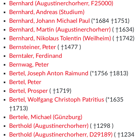
Bernhard (Augustinerchorherr, F25000)
Bernhard, Andreas (Studium)
Bernhard, Johann Michael Paul
(*1684 †1751)
Bernhard, Martin (Augustinerchorherr)
( †1634)
Bernhard, Nikolaus Tolentin (Weilheim)
( †1742)
Bernsteiner, Peter
( †1477
)
Berntaler, Ferdinand
Bernwag, Peter
Bertel, Joseph Anton Raimund
(*1756 †1813)
Bertel, Peter
Bertel, Prosper
( †1719)
Bertel, Wolfgang Christoph Patritius
(*1635
†1713)
Bertele, Michael (Günzburg)
Berthold (Augustinerchorherr)
( †1298
)
Berthold (Augustinerchorherr, D29189)
( †1234