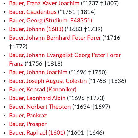
Bauer, Franz Xaver Joachim
(*1737 †1807)
Bauer, Gaudentius
(*1751 †1814)
Bauer, Georg (Studium, E48351)
Bauer, Johann (1683)
(*1683 †1739)
Bauer, Johann Bernhard Peter Forer
(*1716
†1772)
Bauer, Johann Evangelist Georg Peter Forer
Franz
(*1756 †1818)
Bauer, Johann Joachim
(*1696 †1750)
Bauer, Joseph August Cölestin
(*1768 †1836)
Bauer, Konrad (Kanoniker)
Bauer, Leonhard Albin
(*1696 †1773)
Bauer, Norbert Theoton
(*1634 †1697)
Bauer, Pankraz
Bauer, Prosper
Bauer, Raphael (1601)
(*1601 †1646)