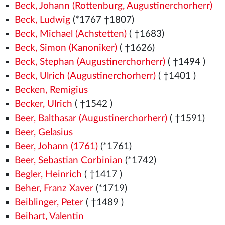
Beck, Johann (Rottenburg, Augustinerchorherr)
Beck, Ludwig
(*1767 †1807)
Beck, Michael (Achstetten)
( †1683)
Beck, Simon (Kanoniker)
( †1626)
Beck, Stephan (Augustinerchorherr)
( †1494
)
Beck, Ulrich (Augustinerchorherr)
( †1401
)
Becken, Remigius
Becker, Ulrich
( †1542
)
Beer, Balthasar (Augustinerchorherr)
( †1591)
Beer, Gelasius
Beer, Johann (1761)
(*1761)
Beer, Sebastian Corbinian
(*1742)
Begler, Heinrich
( †1417
)
Beher, Franz Xaver
(*1719)
Beiblinger, Peter
( †1489
)
Beihart, Valentin