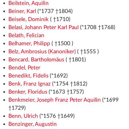
Beilstein, Aquilin
Beiner, Karl
(*1737 †1804)
Beisele, Dominik
( †1710)
Belasi, Johann Peter Karl Paul
(*1708 †1768)
Belath, Felician
Belhamer, Philipp
( †1500
)
Belz, Ambrosius (Kanoniker)
( †1555
)
Bencard, Bartholomäus
( †1801)
Bendel, Peter
Benedikt, Fidelis
(*1692)
Benk, Franz Ignaz
(*1754 †1812)
Benker, Floridus
(*1673 †1757)
Benkmeier, Joseph Franz Peter Aquilin
(*1699
†1729)
Benn, Ulrich
(*1576
†1649)
Benzinger, Augustin