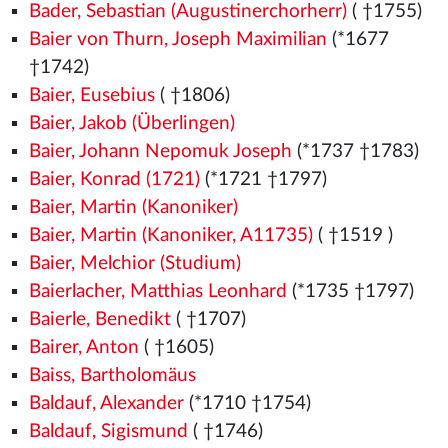
Bader, Sebastian (Augustinerchorherr)
( †1755)
Baier von Thurn, Joseph Maximilian
(*1677
†1742)
Baier, Eusebius
( †1806)
Baier, Jakob (Überlingen)
Baier, Johann Nepomuk Joseph
(*1737 †1783)
Baier, Konrad (1721)
(*1721 †1797)
Baier, Martin (Kanoniker)
Baier, Martin (Kanoniker, A11735)
( †1519
)
Baier, Melchior (Studium)
Baierlacher, Matthias Leonhard
(*1735 †1797)
Baierle, Benedikt
( †1707)
Bairer, Anton
( †1605)
Baiss, Bartholomäus
Baldauf, Alexander
(*1710 †1754)
Baldauf, Sigismund
( †1746)