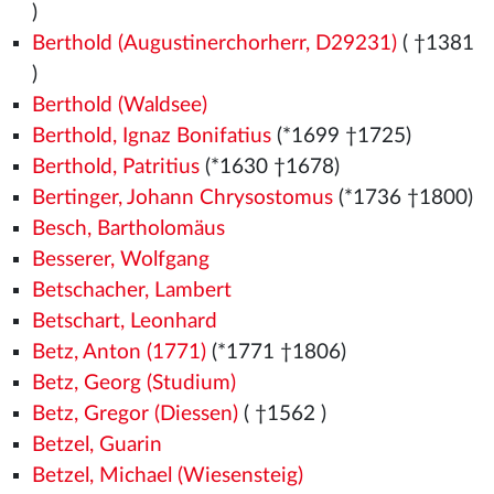
)
Berthold (Augustinerchorherr, D29231)
( †1381
)
Berthold (Waldsee)
Berthold, Ignaz Bonifatius
(*1699 †1725)
Berthold, Patritius
(*1630 †1678)
Bertinger, Johann Chrysostomus
(*1736 †1800)
Besch, Bartholomäus
Besserer, Wolfgang
Betschacher, Lambert
Betschart, Leonhard
Betz, Anton (1771)
(*1771 †1806)
Betz, Georg (Studium)
Betz, Gregor (Diessen)
( †1562
)
Betzel, Guarin
Betzel, Michael (Wiesensteig)