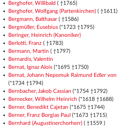
Berghofer, Willibald
( †1765)
Berghofer, Wolfgang (Partenkirchen)
( †1611)
Bergmann, Balthasar
( †1586)
Bergmüller, Eusebius
(*1723 †1795)
Beringer, Heinrich (Kanoniker)
Berlotti, Franz
( †1783)
Bermann, Martin
( †1797)
Bernardis, Valentin
Bernat, Ignaz Alois
(*1695 †1750)
Bernat, Johann Nepomuk Raimund Edler von
(*1734 †1794)
Bernbacher, Jakob Cassian
(*1754 †1792)
Bernecker, Wilhelm Heinrich
(*1618 †1688)
Berner, Benedikt Cajetan
(*1675 †1744)
Berner, Franz Borgias Paul
(*1673 †1715)
Bernhard (Augustinerchorherr)
( †1559
)