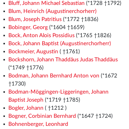
Bluff, Johann Michael Sebastian
(*1728 †1792)
Blum, Heinrich (Augustinerchorherr)
Blum, Joseph Patritius
(*1772 †1836)
Bobinger, Georg
(*1604 †1659)
Bock, Anton Alois Possidius
(*1765 †1826)
Bock, Johann Baptist (Augustinerchorherr)
Bockmeier, Augustin
( †1761)
Bockshorn, Johann Thaddäus Judas Thaddäus
(*1749 †1776)
Bodman, Johann Bernhard Anton von
(*1672
†1730)
Bodman-Möggingen-Liggeringen, Johann
Baptist Joseph
(*1719 †1785)
Bogler, Johann
( †1212
)
Bogner, Corbinian Bernhard
(*1647 †1724)
Bohnenberger, Leonhard