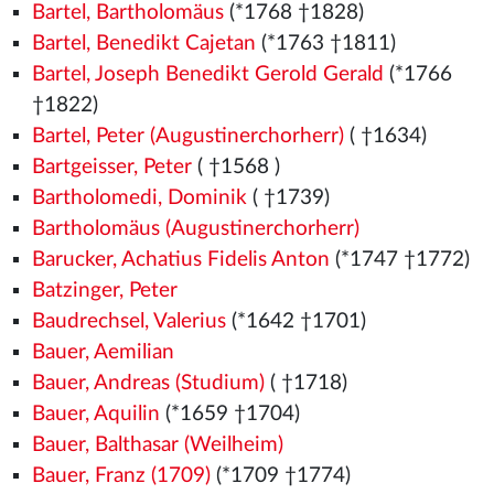
Bartel, Bartholomäus
(*1768 †1828)
Bartel, Benedikt Cajetan
(*1763 †1811)
Bartel, Joseph Benedikt Gerold Gerald
(*1766
†1822)
Bartel, Peter (Augustinerchorherr)
( †1634)
Bartgeisser, Peter
( †1568
)
Bartholomedi, Dominik
( †1739)
Bartholomäus (Augustinerchorherr)
Barucker, Achatius Fidelis Anton
(*1747 †1772)
Batzinger, Peter
Baudrechsel, Valerius
(*1642 †1701)
Bauer, Aemilian
Bauer, Andreas (Studium)
( †1718)
Bauer, Aquilin
(*1659 †1704)
Bauer, Balthasar (Weilheim)
Bauer, Franz (1709)
(*1709 †1774)