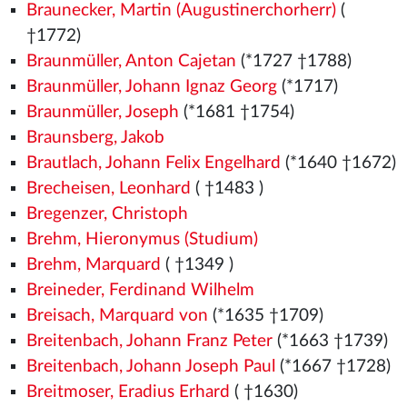
Braunecker, Martin (Augustinerchorherr)
(
†1772)
Braunmüller, Anton Cajetan
(*1727 †1788)
Braunmüller, Johann Ignaz Georg
(*1717)
Braunmüller, Joseph
(*1681 †1754)
Braunsberg, Jakob
Brautlach, Johann Felix Engelhard
(*1640 †1672)
Brecheisen, Leonhard
( †1483
)
Bregenzer, Christoph
Brehm, Hieronymus (Studium)
Brehm, Marquard
( †1349
)
Breineder, Ferdinand Wilhelm
Breisach, Marquard von
(*1635 †1709)
Breitenbach, Johann Franz Peter
(*1663 †1739)
Breitenbach, Johann Joseph Paul
(*1667 †1728)
Breitmoser, Eradius Erhard
( †1630)