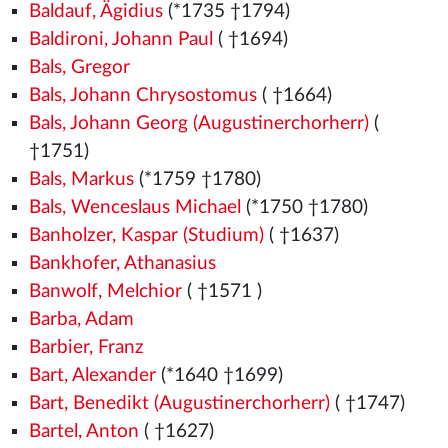
Baldauf, Ägidius
(*1735 †1794)
Baldironi, Johann Paul
( †1694)
Bals, Gregor
Bals, Johann Chrysostomus
( †1664)
Bals, Johann Georg (Augustinerchorherr)
(
†1751)
Bals, Markus
(*1759 †1780)
Bals, Wenceslaus Michael
(*1750 †1780)
Banholzer, Kaspar (Studium)
( †1637)
Bankhofer, Athanasius
Banwolf, Melchior
( †1571
)
Barba, Adam
Barbier, Franz
Bart, Alexander
(*1640 †1699)
Bart, Benedikt (Augustinerchorherr)
( †1747)
Bartel, Anton
( †1627)