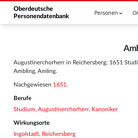
Oberdeutsche
Personen
O
Personendatenbank
Amb
Augustinerchorherr in Reichersberg; 1651 Studi
Ambling, Amling.
Nachgewiesen
1651
.
Berufe
Studium
,
Augustinerchorherr
,
Kanoniker
Wirkungsorte
Ingolstadt
,
Reichersberg