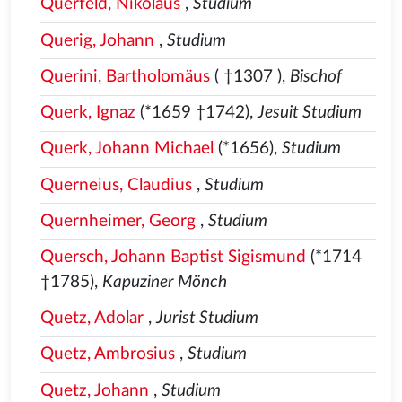
Querfeld, Nikolaus
,
Studium
Querig, Johann
,
Studium
Querini, Bartholomäus
( †1307
),
Bischof
Querk, Ignaz
(*1659 †1742),
Jesuit Studium
Querk, Johann Michael
(*1656),
Studium
Querneius, Claudius
,
Studium
Quernheimer, Georg
,
Studium
Quersch, Johann Baptist Sigismund
(*1714
†1785),
Kapuziner Mönch
Quetz, Adolar
,
Jurist Studium
Quetz, Ambrosius
,
Studium
Quetz, Johann
,
Studium