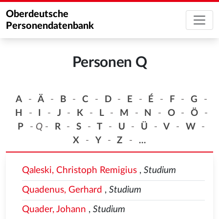
Oberdeutsche
Personendatenbank
Personen Q
A
-
Ä
-
B
-
C
-
D
-
E
-
É
-
F
-
G
-
H
-
I
-
J
-
K
-
L
-
M
-
N
-
O
-
Ö
-
P
-
Q
-
R
-
S
-
T
-
U
-
Ü
-
V
-
W
-
X
-
Y
-
Z
-
...
Qaleski, Christoph Remigius
,
Studium
Quadenus, Gerhard
,
Studium
Quader, Johann
,
Studium