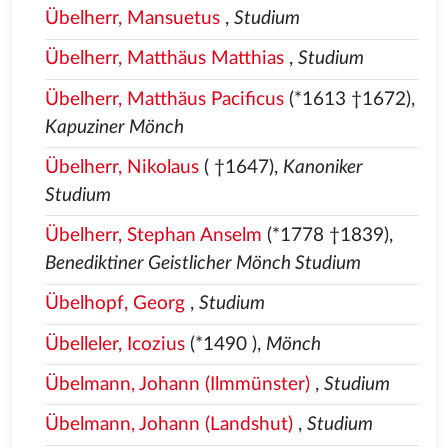
Übelherr, Mansuetus
,
Studium
Übelherr, Matthäus Matthias
,
Studium
Übelherr, Matthäus Pacificus
(*1613 †1672),
Kapuziner Mönch
Übelherr, Nikolaus
( †1647),
Kanoniker
Studium
Übelherr, Stephan Anselm
(*1778 †1839),
Benediktiner Geistlicher Mönch Studium
Übelhopf, Georg
,
Studium
Übelleler, Icozius
(*1490
),
Mönch
Übelmann, Johann (Ilmmünster)
,
Studium
Übelmann, Johann (Landshut)
,
Studium