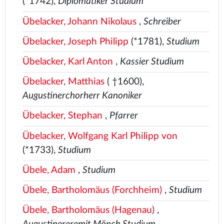
(*1742),
Diplomatiker Studium
Übelacker, Johann Nikolaus
,
Schreiber
Übelacker, Joseph Philipp
(*1781),
Studium
Übelacker, Karl Anton
,
Kassier Studium
Übelacker, Matthias
( †1600),
Augustinerchorherr Kanoniker
Übelacker, Stephan
,
Pfarrer
Übelacker, Wolfgang Karl Philipp von
(*1733),
Studium
Übele, Adam
,
Studium
Übele, Bartholomäus (Forchheim)
,
Studium
Übele, Bartholomäus (Hagenau)
,