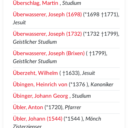
Überschlag, Martin
,
Studium
Überwasserer, Joseph (1698)
(*1698 †1771),
Jesuit
Überwasserer, Joseph (1732)
(*1732 †1799),
Geistlicher Studium
Überwasserer, Joseph (Brixen)
( †1799),
Geistlicher Studium
Überzeht, Wilhelm
( †1633),
Jesuit
Übingen, Heinrich von
(*1376
),
Kanoniker
Übinger, Johann Georg
,
Studium
Übler, Anton
(*1720),
Pfarrer
Übler, Johann (1544)
(*1544
),
Mönch
Zisterzienser