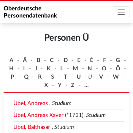
Oberdeutsche
Personendatenbank
Personen Ü
A
-
Ä
-
B
-
C
-
D
-
E
-
É
-
F
-
G
-
H
-
I
-
J
-
K
-
L
-
M
-
N
-
O
-
Ö
-
P
-
Q
-
R
-
S
-
T
-
U
-
Ü
-
V
-
W
-
X
-
Y
-
Z
-
...
Übel, Andreas
,
Studium
Übel, Andreas Xaver
(*1721),
Studium
Übel, Balthasar
,
Studium