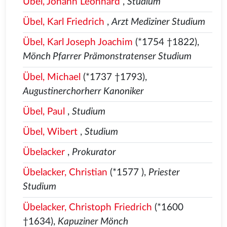
Übel, Johann Leonhard
,
Studium
Übel, Karl Friedrich
,
Arzt Mediziner Studium
Übel, Karl Joseph Joachim
(*1754 †1822),
Mönch Pfarrer Prämonstratenser Studium
Übel, Michael
(*1737 †1793),
Augustinerchorherr Kanoniker
Übel, Paul
,
Studium
Übel, Wibert
,
Studium
Übelacker
,
Prokurator
Übelacker, Christian
(*1577
),
Priester
Studium
Übelacker, Christoph Friedrich
(*1600
†1634),
Kapuziner Mönch