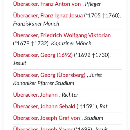
Überacker, Franz Anton von
,
Pfleger
Überacker, Franz Ignaz Josua
(*1705 †1760),
Franziskaner Mönch
Überacker, Friedrich Wolfgang Viktorian
(*1678 †1732),
Kapuziner Mönch
Überacker, Georg (1692)
(*1692 †1730),
Jesuit
Überacker, Georg (Übersberg)
,
Jurist
Kanoniker Pfarrer Studium
Überacker, Johann
,
Richter
Überacker, Johann Sebald
( †1591),
Rat
Überacker, Joseph Graf von
,
Studium
Überacker, Joseph Xaver
(*1689),
Jesuit