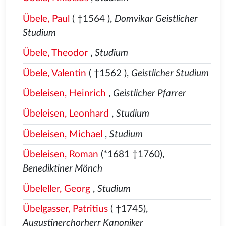
Übele, Paul
( †1564
),
Domvikar Geistlicher
Studium
Übele, Theodor
,
Studium
Übele, Valentin
( †1562
),
Geistlicher Studium
Übeleisen, Heinrich
,
Geistlicher Pfarrer
Übeleisen, Leonhard
,
Studium
Übeleisen, Michael
,
Studium
Übeleisen, Roman
(*1681 †1760),
Benediktiner Mönch
Übeleller, Georg
,
Studium
Übelgasser, Patritius
( †1745),
Augustinerchorherr Kanoniker