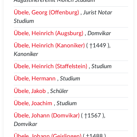
Augustinereremit Mönch Studium
Übele, Georg (Offenburg)
,
Jurist Notar
Studium
Übele, Heinrich (Augsburg)
,
Domvikar
Übele, Heinrich (Kanoniker)
( †1449
),
Kanoniker
Übele, Heinrich (Staffelstein)
,
Studium
Übele, Hermann
,
Studium
Übele, Jakob
,
Schüler
Übele, Joachim
,
Studium
Übele, Johann (Domvikar)
( †1567
),
Domvikar
Übele, Johann (Geislingen)
( †1488
),