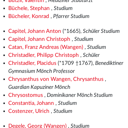
Butzli, Valentin
,
Mediziner Stadtarzt
Büchele, Stephan
,
Studium
Bücheler, Konrad
,
Pfarrer Studium
Capitel, Johann Anton
(*1665),
Schüler Studium
Capitel, Johann Christoph
,
Studium
Catan, Franz Andreas (Wangen)
,
Studium
Christadler, Philipp Christoph
,
Schüler
Christadler, Placidus
(*1709 †1767),
Benediktiner
Gymnasium Mönch Professor
Chrysanthus von Wangen, Chrysanthus
,
Guardian Kapuziner Mönch
Chrysostomus
,
Dominikaner Mönch Studium
Constantia, Johann
,
Studium
Costenzer, Ulrich
,
Studium
Degele, Georg (Wangen)
,
Studium