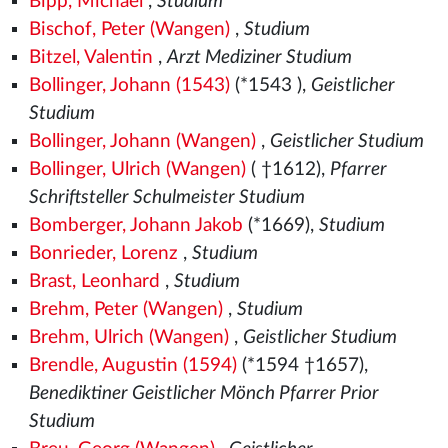
Bipp, Michael
,
Studium
Bischof, Peter (Wangen)
,
Studium
Bitzel, Valentin
,
Arzt Mediziner Studium
Bollinger, Johann (1543)
(*1543
),
Geistlicher
Studium
Bollinger, Johann (Wangen)
,
Geistlicher Studium
Bollinger, Ulrich (Wangen)
( †1612),
Pfarrer
Schriftsteller Schulmeister Studium
Bomberger, Johann Jakob
(*1669),
Studium
Bonrieder, Lorenz
,
Studium
Brast, Leonhard
,
Studium
Brehm, Peter (Wangen)
,
Studium
Brehm, Ulrich (Wangen)
,
Geistlicher Studium
Brendle, Augustin (1594)
(*1594 †1657),
Benediktiner Geistlicher Mönch Pfarrer Prior
Studium