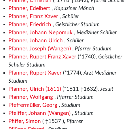
Pfanner, Christian
(*1778 †1842),
Pfarrer Schüler
Pfanner, Edelbert
,
Kapuziner Mönch
Pfanner, Franz Xaver
,
Schüler
Pfanner, Friedrich
,
Geistlicher Studium
Pfanner, Johann Nepomuk
,
Mediziner Schüler
Pfanner, Johann Ulrich
,
Schüler
Pfanner, Joseph (Wangen)
,
Pfarrer Studium
Pfanner, Rupert Franz Xaver
(*1740),
Geistlicher
Schüler Studium
Pfanner, Rupert Xaver
(*1774),
Arzt Mediziner
Studium
Pfanner, Ulrich (1611)
(*1611 †1632),
Jesuit
Pfanner, Wolfgang
,
Pfarrer Studium
Pfeffermüller, Georg
,
Studium
Pfeiffer, Johann (Wangen)
,
Studium
Pfiffer, Simon
( †1537
),
Pfarrer