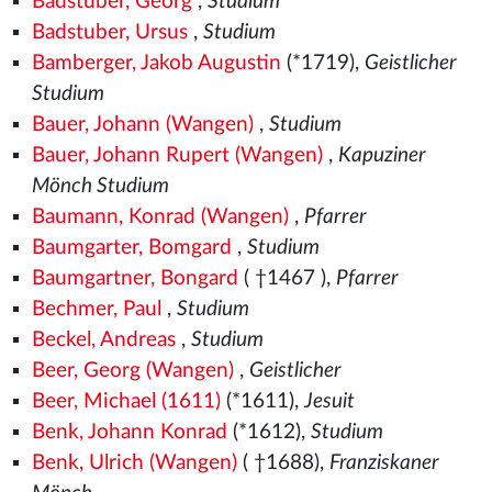
Badstuber, Georg
,
Studium
Badstuber, Ursus
,
Studium
Bamberger, Jakob Augustin
(*1719),
Geistlicher
Studium
Bauer, Johann (Wangen)
,
Studium
Bauer, Johann Rupert (Wangen)
,
Kapuziner
Mönch Studium
Baumann, Konrad (Wangen)
,
Pfarrer
Baumgarter, Bomgard
,
Studium
Baumgartner, Bongard
( †1467
),
Pfarrer
Bechmer, Paul
,
Studium
Beckel, Andreas
,
Studium
Beer, Georg (Wangen)
,
Geistlicher
Beer, Michael (1611)
(*1611),
Jesuit
Benk, Johann Konrad
(*1612),
Studium
Benk, Ulrich (Wangen)
( †1688),
Franziskaner