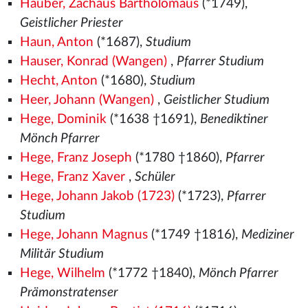
Hauber, Zachäus Bartholomäus
(*1749),
Geistlicher Priester
Haun, Anton
(*1687),
Studium
Hauser, Konrad (Wangen)
,
Pfarrer Studium
Hecht, Anton
(*1680),
Studium
Heer, Johann (Wangen)
,
Geistlicher Studium
Hege, Dominik
(*1638 †1691),
Benediktiner
Mönch Pfarrer
Hege, Franz Joseph
(*1780 †1860),
Pfarrer
Hege, Franz Xaver
,
Schüler
Hege, Johann Jakob (1723)
(*1723),
Pfarrer
Studium
Hege, Johann Magnus
(*1749 †1816),
Mediziner
Militär Studium
Hege, Wilhelm
(*1772 †1840),
Mönch Pfarrer
Prämonstratenser