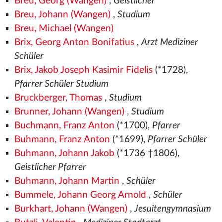
Breu, Georg (Wangen)
,
Geistlicher
Breu, Johann (Wangen)
,
Studium
Breu, Michael (Wangen)
Brix, Georg Anton Bonifatius
,
Arzt Mediziner
Schüler
Brix, Jakob Joseph Kasimir Fidelis
(*1728),
Pfarrer Schüler Studium
Bruckberger, Thomas
,
Studium
Brunner, Johann (Wangen)
,
Studium
Buchmann, Franz Anton
(*1700),
Pfarrer
Buhmann, Franz Anton
(*1699),
Pfarrer Schüler
Buhmann, Johann Jakob
(*1736 †1806),
Geistlicher Pfarrer
Buhmann, Johann Martin
,
Schüler
Bummele, Johann Georg Arnold
,
Schüler
Burkhart, Johann (Wangen)
,
Jesuitengymnasium