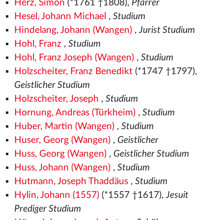
Herz, Simon
(*1761 †1808),
Pfarrer
Hesel, Johann Michael
,
Studium
Hindelang, Johann (Wangen)
,
Jurist Studium
Hohl, Franz
,
Studium
Hohl, Franz Joseph (Wangen)
,
Studium
Holzscheiter, Franz Benedikt
(*1747 †1797),
Geistlicher Studium
Holzscheiter, Joseph
,
Studium
Hornung, Andreas (Türkheim)
,
Studium
Huber, Martin (Wangen)
,
Studium
Huser, Georg (Wangen)
,
Geistlicher
Huss, Georg (Wangen)
,
Geistlicher Studium
Huss, Johann (Wangen)
,
Studium
Hutmann, Joseph Thaddäus
,
Studium
Hylin, Johann (1557)
(*1557
†1617),
Jesuit
Prediger Studium