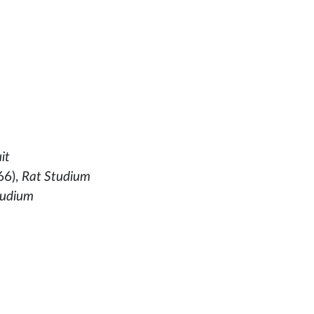
it
66),
Rat Studium
tudium