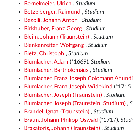
Bernelmeier, Ulrich
,
Studium
Betzelberger, Raimund
,
Studium
Bezolli, Johann Anton
,
Studium
Birkhuber, Franz Georg
,
Studium
Bleim, Johann (Traunstein)
,
Studium
Blenkenreiter, Wolfgang
,
Studium
Bletz, Christoph
,
Studium
Blumlacher, Adam
(*1669),
Studium
Blumlacher, Bartholomäus
,
Studium
Blumlacher, Franz Joseph Colomann Abund
Blumlacher, Franz Joseph Widekind
(*1715 
Blumlacher, Joseph (Traunstein)
,
Studium
Blumlacher, Joseph (Traunstein, Studium)
,
S
Brandel, Ignaz (Traunstein)
,
Studium
Braun, Johann Philipp Oswald
(*1717),
Stud
Braxatoris, Johann (Traunstein)
,
Studium