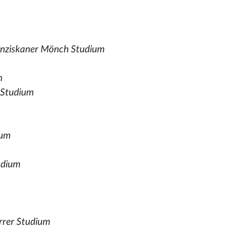
anziskaner Mönch Studium
m
,
Studium
ium
udium
rrer Studium