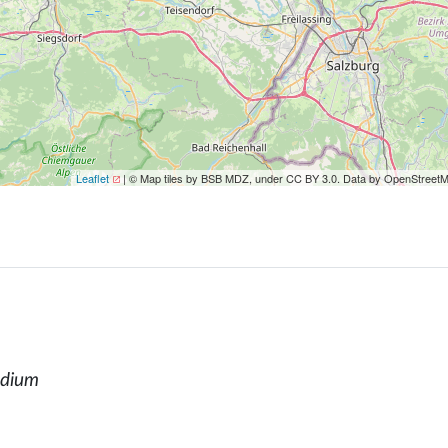
Leaflet
| © Map tiles by BSB MDZ, under CC BY 3.0. Data by OpenStreet
udium