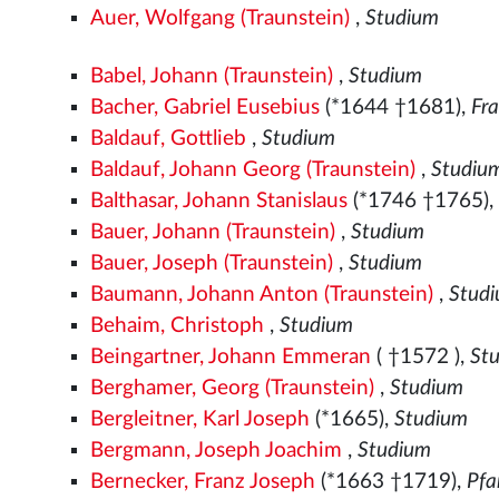
Auer, Wolfgang (Traunstein)
,
Studium
Babel, Johann (Traunstein)
,
Studium
Bacher, Gabriel Eusebius
(*1644 †1681),
Fr
Baldauf, Gottlieb
,
Studium
Baldauf, Johann Georg (Traunstein)
,
Studiu
Balthasar, Johann Stanislaus
(*1746 †1765)
Bauer, Johann (Traunstein)
,
Studium
Bauer, Joseph (Traunstein)
,
Studium
Baumann, Johann Anton (Traunstein)
,
Stud
Behaim, Christoph
,
Studium
Beingartner, Johann Emmeran
( †1572
),
St
Berghamer, Georg (Traunstein)
,
Studium
Bergleitner, Karl Joseph
(*1665),
Studium
Bergmann, Joseph Joachim
,
Studium
Bernecker, Franz Joseph
(*1663 †1719),
Pfa