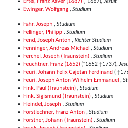
Ertel, Franz Xaver (1687)
(*1687),
Jesuit
Ewinger, Wolfgang
,
Studium
Fahr, Joseph
,
Studium
Fellinger, Philipp
,
Studium
Fend, Joseph Anton
,
Richter Studium
Fenninger, Andreas Michael
,
Studium
Ferchel, Joseph (Traunstein)
,
Studium
Feuchtner, Franz (1652)
(*1652 †1737),
Jesu
Feuri, Johann Felix Cajetan Ferdinand
( †17
Feuri, Joseph Anton Wilhelm Emmanuel
,
S
Fink, Paul (Traunstein)
,
Studium
Fink, Sigismund (Traunstein)
,
Studium
Fleindel, Joseph
,
Studium
Forstlechner, Franz Anton
,
Studium
Forstner, Johann (Traunstein)
,
Studium