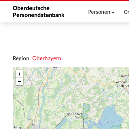
Oberdeutsche
Personen
O
Personendatenbank
Region:
Oberbayern
+
−