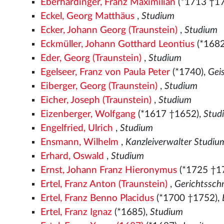
Eberhardinger, Franz Maximilian
(*1713 †1
Eckel, Georg Matthäus
,
Studium
Ecker, Johann Georg (Traunstein)
,
Studium
Eckmüller, Johann Gotthard Leontius
(*1682
Eder, Georg (Traunstein)
,
Studium
Egelseer, Franz von Paula Peter
(*1740),
Gei
Eiberger, Georg (Traunstein)
,
Studium
Eicher, Joseph (Traunstein)
,
Studium
Eizenberger, Wolfgang
(*1617 †1652),
Stud
Engelfried, Ulrich
,
Studium
Ensmann, Wilhelm
,
Kanzleiverwalter Studiu
Erhard, Oswald
,
Studium
Ernst, Johann Franz Hieronymus
(*1725 †1
Ertel, Franz Anton (Traunstein)
,
Gerichtsschr
Ertel, Franz Benno Placidus
(*1700 †1752),
Ertel, Franz Ignaz
(*1685),
Studium