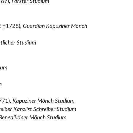
767),
Förster Studium
 †1728),
Guardian Kapuziner Mönch
stlicher Studium
ium
m
771),
Kapuziner Mönch Studium
eiber Kanzlist Schreiber Studium
Benediktiner Mönch Studium