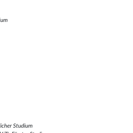
dium
licher Studium