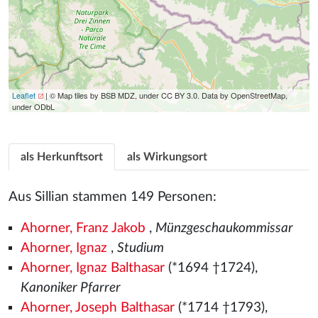
Leaflet
| © Map tiles by BSB MDZ, under CC BY 3.0. Data by OpenStreetMap,
under ODbL
als Herkunftsort
als Wirkungsort
Aus Sillian stammen 149 Personen:
Ahorner, Franz Jakob
,
Münzgeschaukommissar
Ahorner, Ignaz
,
Studium
Ahorner, Ignaz Balthasar
(*1694 †1724),
Kanoniker Pfarrer
Ahorner, Joseph Balthasar
(*1714 †1793),