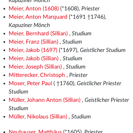
Kapuziner Mönch
Meier, Anton (1608)
(*1608),
Priester
Meier, Anton Marquard
(*1691 †1746),
Kapuziner Mönch
Meier, Bernhard (Sillian)
,
Studium
Meier, Franz (Sillian)
,
Studium
Meier, Jakob (1697)
(*1697),
Geistlicher Studium
Meier, Jakob (Sillian)
,
Studium
Meier, Joseph (Sillian)
,
Studium
Mitterecker, Christoph
,
Priester
Moser, Peter Paul
( †1760),
Geistlicher Priester
Studium
Müller, Johann Anton (Sillian)
,
Geistlicher Priester
Studium
Müller, Nikolaus (Sillian)
,
Studium
Neuhauser, Matthäus
(*1605),
Priester