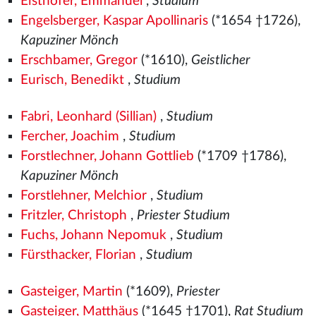
Eisthofer, Emmanuel
,
Studium
Engelsberger, Kaspar Apollinaris
(*1654 †1726),
Kapuziner Mönch
Erschbamer, Gregor
(*1610),
Geistlicher
Eurisch, Benedikt
,
Studium
Fabri, Leonhard (Sillian)
,
Studium
Fercher, Joachim
,
Studium
Forstlechner, Johann Gottlieb
(*1709 †1786),
Kapuziner Mönch
Forstlehner, Melchior
,
Studium
Fritzler, Christoph
,
Priester Studium
Fuchs, Johann Nepomuk
,
Studium
Fürsthacker, Florian
,
Studium
Gasteiger, Martin
(*1609),
Priester
Gasteiger, Matthäus
(*1645 †1701),
Rat Studium