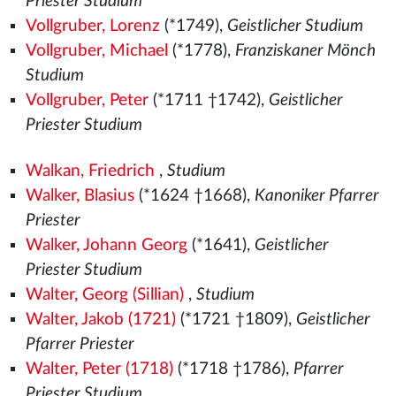
Priester Studium
Vollgruber, Lorenz
(*1749),
Geistlicher Studium
Vollgruber, Michael
(*1778),
Franziskaner Mönch
Studium
Vollgruber, Peter
(*1711 †1742),
Geistlicher
Priester Studium
Walkan, Friedrich
,
Studium
Walker, Blasius
(*1624 †1668),
Kanoniker Pfarrer
Priester
Walker, Johann Georg
(*1641),
Geistlicher
Priester Studium
Walter, Georg (Sillian)
,
Studium
Walter, Jakob (1721)
(*1721 †1809),
Geistlicher
Pfarrer Priester
Walter, Peter (1718)
(*1718 †1786),
Pfarrer
Priester Studium