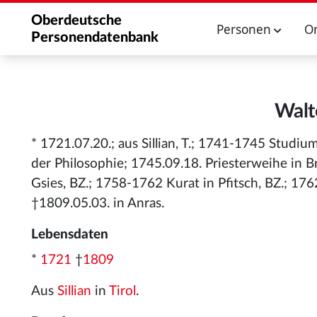
Oberdeutsche
Personen
O
Personendatenbank
Walt
* 1721.07.20.; aus Sillian, T.; 1741-1745 Studi
der Philosophie; 1745.09.18. Priesterweihe in B
Gsies, BZ.; 1758-1762 Kurat in Pfitsch, BZ.; 176
†1809.05.03. in Anras.
Lebensdaten
*
1721
†
1809
Aus
Sillian
in
Tirol
.