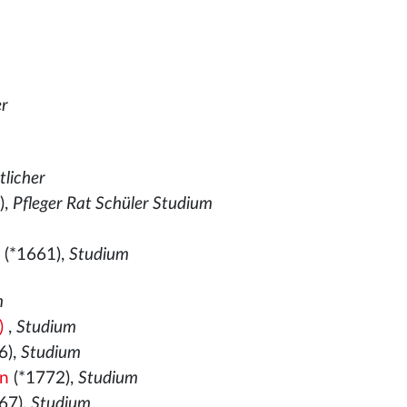
er
tlicher
),
Pfleger Rat Schüler Studium
n
(*1661),
Studium
m
)
,
Studium
6),
Studium
on
(*1772),
Studium
67),
Studium