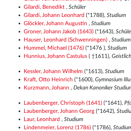
Gilardi, Benedikt
,
Schüler
Gilardi, Johann Leonhard
(*1788),
Studium
Glöckler, Johann Augustin
,
Studium
Groner, Johann Jakob (1643)
(*1643),
Schül
Hauser, Leonhard (Schwenningen)
,
Studium
Hummel, Michael (1476)
(*1476
),
Studium
Hunnius, Johann Castulus
( †1611),
Geistlic
Kessler, Johann Wilhelm
(*1613),
Studium
Kraft, Otto Heinrich
(*1600),
Gymnasium Illu
Kurzmann, Johann
,
Dekan Kanoniker Studiu
Laubenberger, Christoph (1641)
(*1641),
Pf
Laubenberger, Johann Georg
(*1642),
Studi
Laur, Leonhard
,
Studium
Lindenmeier, Lorenz (1786)
(*1786),
Studiu