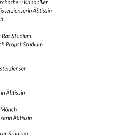
rchorherr Kanoniker
sterzienserin Äbtissin
ch
r Rat Studium
ch Propst Studium
sterzienser
in Äbtissin
r Mönch
serin Äbtissin
rrer Studium