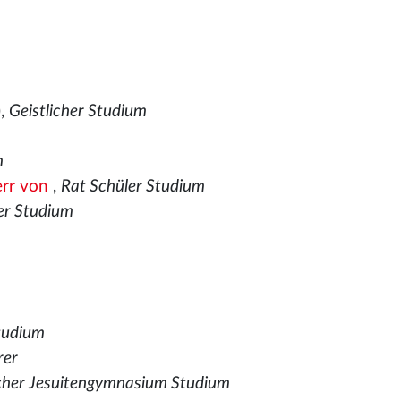
m
),
Geistlicher Studium
m
err von
,
Rat Schüler Studium
rer Studium
Studium
rer
icher Jesuitengymnasium Studium