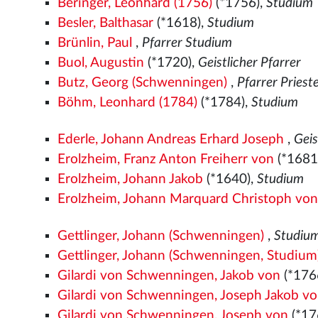
Beringer, Leonhard (1756)
(*1756),
Studium
Besler, Balthasar
(*1618),
Studium
Brünlin, Paul
,
Pfarrer Studium
Buol, Augustin
(*1720),
Geistlicher Pfarrer
Butz, Georg (Schwenningen)
,
Pfarrer Priest
Böhm, Leonhard (1784)
(*1784),
Studium
Ederle, Johann Andreas Erhard Joseph
,
Geis
Erolzheim, Franz Anton Freiherr von
(*1681
Erolzheim, Johann Jakob
(*1640),
Studium
Erolzheim, Johann Marquard Christoph vo
Gettlinger, Johann (Schwenningen)
,
Studiu
Gettlinger, Johann (Schwenningen, Studium
Gilardi von Schwenningen, Jakob von
(*176
Gilardi von Schwenningen, Joseph Jakob v
Gilardi von Schwenningen, Joseph von
(*17