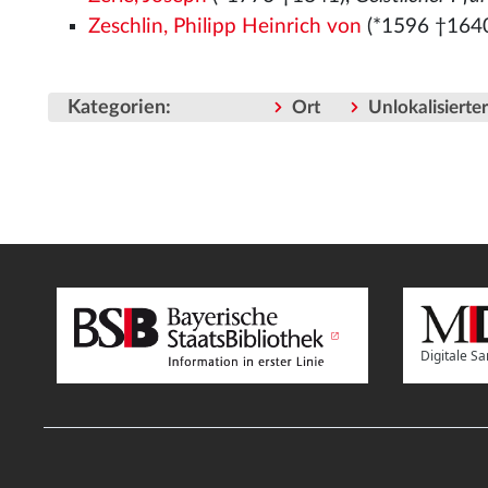
Zeschlin, Philipp Heinrich von
(*1596 †164
Kategorien
:
Ort
Unlokalisiert
Digitale 