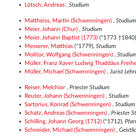
Lötsch, Andreas
,
Studium
Mattheiss, Martin (Schwenningen)
,
Studiu
Meier, Johann (Chur)
,
Studium
Meier, Johann Baptist (1773)
(*1773 †1840
Messerer, Matthias
(*1779),
Studium
Molitor, Wolfgang (Schwenningen)
,
Studiu
Müller, Franz Xaver Ludwig Thaddäus Freih
Müller, Michael (Schwenningen)
,
Jurist Leh
Reiser, Melchior
,
Priester Studium
Reuter, Johann (Schwenningen)
,
Studium
Sartorius, Konrad (Schwenningen)
,
Studium
Schatz, Andreas (Schwenningen)
,
Priester 
Schilling, Johann Georg (1712)
(*1712),
Pfar
Schneider, Michael (Schwenningen)
,
Geistl