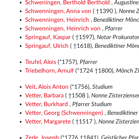
Schweningen, Berthold Berthold
,
Augustine
Schwenningen, Anna von
( †1390
),
Nonne Zi
Schwenningen, Heinrich
,
Benediktiner Mön
Schwenningen, Heinrich von
,
Pfarrer
Springauf, Kaspar
( †1597),
Notar Prokurato
Springauf, Ulrich
( †1618),
Benediktiner Mön
Teufel, Alois
(*1757),
Pfarrer
Triebelhorn, Arnulf
(*1724 †1800),
Mönch Zi
Veit, Alois Anton
(*1756),
Studium
Vetter, Barbara
( †1508
),
Nonne Zisterzienser
Vetter, Burkhard
,
Pfarrer Studium
Vetter, Georg (Schwenningen)
,
Benediktine
Vetter, Margarete
( †1517
),
Nonne Zisterzien
Zerle, Joseph
(*1776 †1841),
Geistlicher Pfa