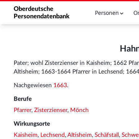
Oberdeutsche
Personen
O
Personendatenbank
Hahn
Pater; wohl Zisterzienser in Kaisheim; 1662 Pfa
Altisheim; 1663-1664 Pfarrer in Lechsend; 1664-
Nachgewiesen
1663
.
Berufe
Pfarrer
,
Zisterzienser
,
Mönch
Wirkungsorte
Kaisheim
,
Lechsend
,
Altisheim
,
Schäfstall
,
Schwe