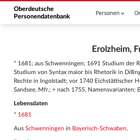
Oberdeutsche
Personen
O
Personendatenbank
Erolzheim, F
* 1681; aus Schwenningen; 1691 Studium der
Studium von Syntax maior bis Rhetorik in Dill
Rechte in Ingolstadt; vor 1740 Eichstättischer H
Sandsee, Mfr.; + nach 1755. Namensvarianten: E
Lebensdaten
*
1681
Aus
Schwenningen
in
Bayerisch-Schwaben
.