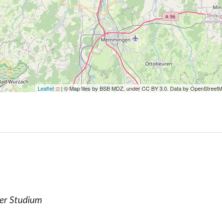
Leaflet
| © Map tiles by BSB MDZ, under CC BY 3.0. Data by OpenStreet
er Studium