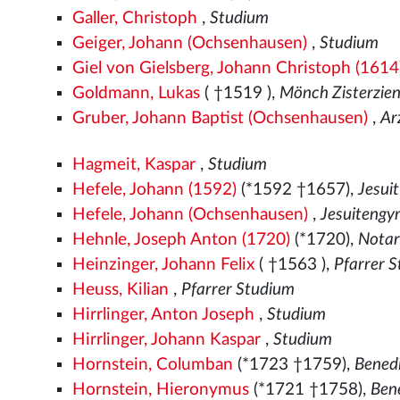
Galler, Christoph
,
Studium
Geiger, Johann (Ochsenhausen)
,
Studium
Giel von Gielsberg, Johann Christoph (1614
Goldmann, Lukas
( †1519
),
Mönch Zisterzie
Gruber, Johann Baptist (Ochsenhausen)
,
Ar
Hagmeit, Kaspar
,
Studium
Hefele, Johann (1592)
(*1592 †1657),
Jesui
Hefele, Johann (Ochsenhausen)
,
Jesuiteng
Hehnle, Joseph Anton (1720)
(*1720),
Notar
Heinzinger, Johann Felix
( †1563
),
Pfarrer 
Heuss, Kilian
,
Pfarrer Studium
Hirrlinger, Anton Joseph
,
Studium
Hirrlinger, Johann Kaspar
,
Studium
Hornstein, Columban
(*1723 †1759),
Bened
Hornstein, Hieronymus
(*1721 †1758),
Ben