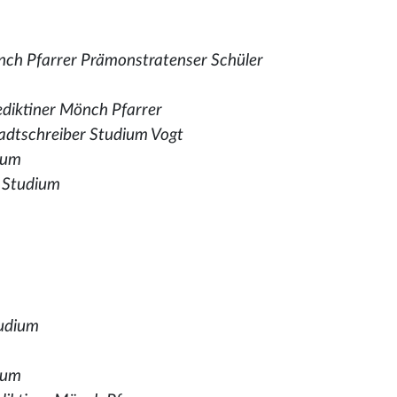
ch Pfarrer Prämonstratenser Schüler
diktiner Mönch Pfarrer
adtschreiber Studium Vogt
dium
,
Studium
udium
ium