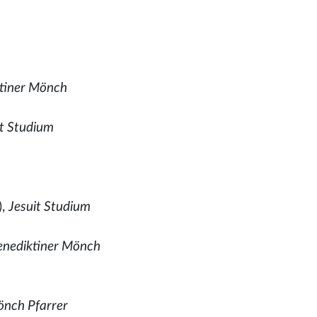
tiner Mönch
st Studium
),
Jesuit Studium
enediktiner Mönch
önch Pfarrer