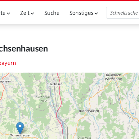
rte
Zeit
Suche
Sonstiges
chsenhausen
bayern