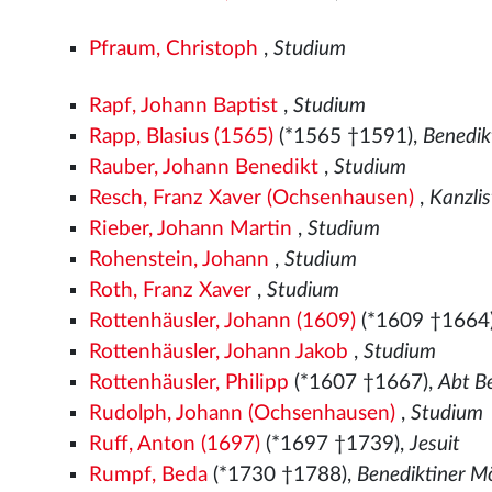
Pfraum, Christoph
,
Studium
Rapf, Johann Baptist
,
Studium
Rapp, Blasius (1565)
(*1565
†1591),
Benedik
Rauber, Johann Benedikt
,
Studium
Resch, Franz Xaver (Ochsenhausen)
,
Kanzli
Rieber, Johann Martin
,
Studium
Rohenstein, Johann
,
Studium
Roth, Franz Xaver
,
Studium
Rottenhäusler, Johann (1609)
(*1609 †1664
Rottenhäusler, Johann Jakob
,
Studium
Rottenhäusler, Philipp
(*1607 †1667),
Abt B
Rudolph, Johann (Ochsenhausen)
,
Studium
Ruff, Anton (1697)
(*1697 †1739),
Jesuit
Rumpf, Beda
(*1730 †1788),
Benediktiner M