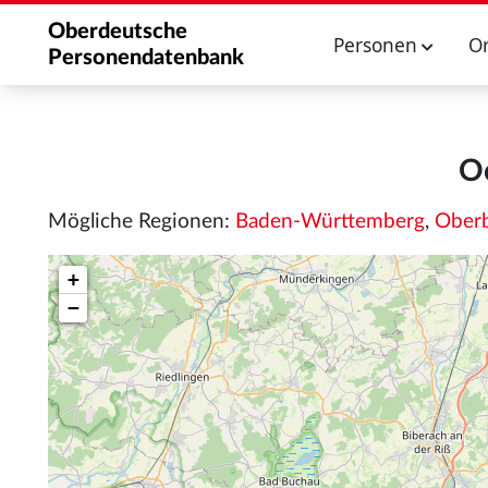
Oberdeutsche
Personen
O
Personendatenbank
O
Mögliche Regionen:
Baden-Württemberg
,
Ober
+
−