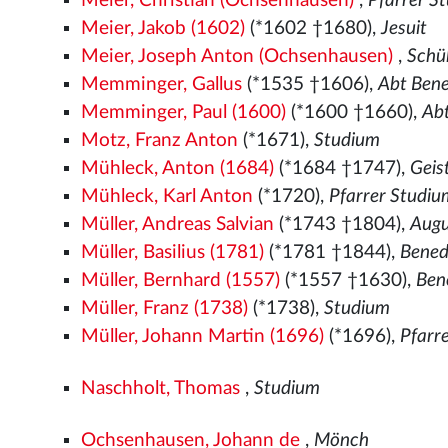
Meier, Christian (Ochsenhausen)
,
Pfarrer S
Meier, Jakob (1602)
(*1602 †1680),
Jesuit
Meier, Joseph Anton (Ochsenhausen)
,
Schü
Memminger, Gallus
(*1535
†1606),
Abt Bene
Memminger, Paul (1600)
(*1600 †1660),
Ab
Motz, Franz Anton
(*1671),
Studium
Mühleck, Anton (1684)
(*1684 †1747),
Geis
Mühleck, Karl Anton
(*1720),
Pfarrer Studiu
Müller, Andreas Salvian
(*1743 †1804),
Augu
Müller, Basilius (1781)
(*1781 †1844),
Bened
Müller, Bernhard (1557)
(*1557
†1630),
Ben
Müller, Franz (1738)
(*1738),
Studium
Müller, Johann Martin (1696)
(*1696),
Pfarr
Naschholt, Thomas
,
Studium
Ochsenhausen, Johann de
,
Mönch