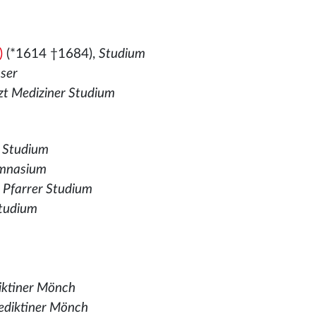
)
(*1614 †1684),
Studium
nser
zt Mediziner Studium
t Studium
ymnasium
 Pfarrer Studium
Studium
iktiner Mönch
ediktiner Mönch