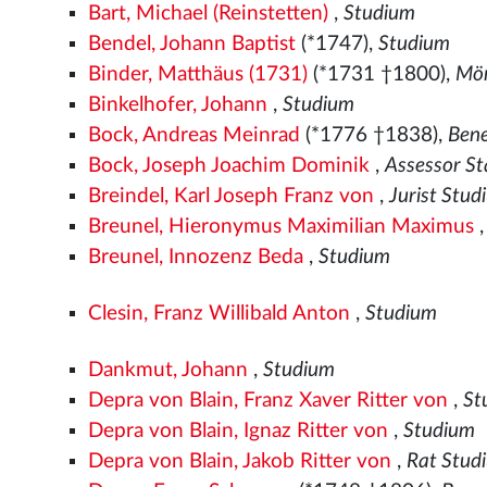
Bart, Michael (Reinstetten)
,
Studium
Bendel, Johann Baptist
(*1747),
Studium
Binder, Matthäus (1731)
(*1731 †1800),
Mön
Binkelhofer, Johann
,
Studium
Bock, Andreas Meinrad
(*1776 †1838),
Bene
Bock, Joseph Joachim Dominik
,
Assessor St
Breindel, Karl Joseph Franz von
,
Jurist Stu
Breunel, Hieronymus Maximilian Maximus
Breunel, Innozenz Beda
,
Studium
Clesin, Franz Willibald Anton
,
Studium
Dankmut, Johann
,
Studium
Depra von Blain, Franz Xaver Ritter von
,
St
Depra von Blain, Ignaz Ritter von
,
Studium
Depra von Blain, Jakob Ritter von
,
Rat Stud