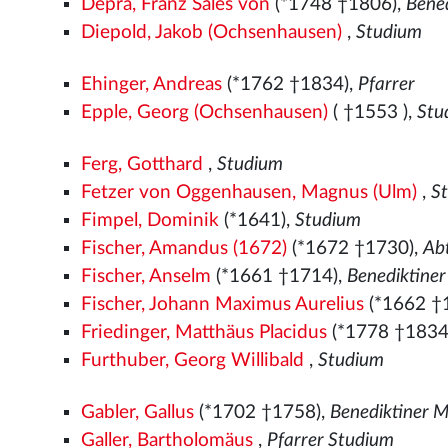
Depra, Franz Sales von
(*1748 †1806),
Bene
Diepold, Jakob (Ochsenhausen)
,
Studium
Ehinger, Andreas
(*1762 †1834),
Pfarrer
Epple, Georg (Ochsenhausen)
( †1553
),
Stu
Ferg, Gotthard
,
Studium
Fetzer von Oggenhausen, Magnus (Ulm)
,
S
Fimpel, Dominik
(*1641),
Studium
Fischer, Amandus (1672)
(*1672 †1730),
Ab
Fischer, Anselm
(*1661 †1714),
Benediktine
Fischer, Johann Maximus Aurelius
(*1662 †
Friedinger, Matthäus Placidus
(*1778 †1834
Furthuber, Georg Willibald
,
Studium
Gabler, Gallus
(*1702 †1758),
Benediktiner 
Galler, Bartholomäus
,
Pfarrer Studium