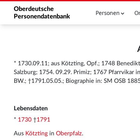
Oberdeutsche
Personen
O
Personendatenbank
* 1730.09.11; aus Kötzting, Opf.; 1748 Benedi
Salzburg; 1754. 09.29. Primiz; 1767 Pfarrvikar 
BW.; †1791.05.05.; Biographie in: SM OSB 1885
Lebensdaten
*
1730
†
1791
Aus
Kötzting
in
Oberpfalz
.