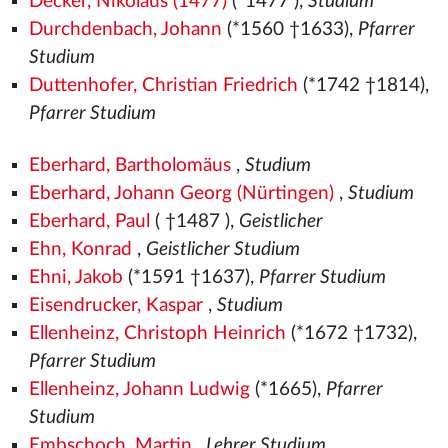
Decker, Nikolaus (1477)
(*1477
),
Studium
Durchdenbach, Johann
(*1560
†1633),
Pfarrer
Studium
Duttenhofer, Christian Friedrich
(*1742 †1814),
Pfarrer Studium
Eberhard, Bartholomäus
,
Studium
Eberhard, Johann Georg (Nürtingen)
,
Studium
Eberhard, Paul
( †1487
),
Geistlicher
Ehn, Konrad
,
Geistlicher Studium
Ehni, Jakob
(*1591 †1637),
Pfarrer Studium
Eisendrucker, Kaspar
,
Studium
Ellenheinz, Christoph Heinrich
(*1672 †1732),
Pfarrer Studium
Ellenheinz, Johann Ludwig
(*1665),
Pfarrer
Studium
Embschoch, Martin
,
Lehrer Studium