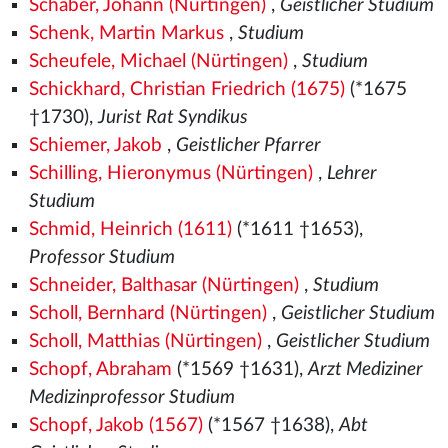
Schaber, Johann (Nürtingen)
,
Geistlicher Studium
Schenk, Martin Markus
,
Studium
Scheufele, Michael (Nürtingen)
,
Studium
Schickhard, Christian Friedrich (1675)
(*1675
†1730),
Jurist Rat Syndikus
Schiemer, Jakob
,
Geistlicher Pfarrer
Schilling, Hieronymus (Nürtingen)
,
Lehrer
Studium
Schmid, Heinrich (1611)
(*1611 †1653),
Professor Studium
Schneider, Balthasar (Nürtingen)
,
Studium
Scholl, Bernhard (Nürtingen)
,
Geistlicher Studium
Scholl, Matthias (Nürtingen)
,
Geistlicher Studium
Schopf, Abraham
(*1569
†1631),
Arzt Mediziner
Medizinprofessor Studium
Schopf, Jakob (1567)
(*1567
†1638),
Abt