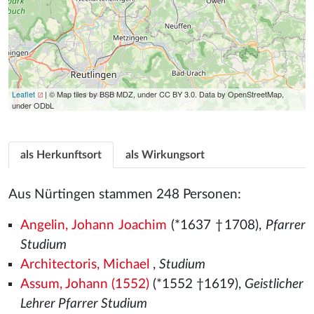
Leaflet
| © Map tiles by BSB MDZ, under CC BY 3.0. Data by OpenStreetMap,
under ODbL
als Herkunftsort
als Wirkungsort
Aus Nürtingen stammen 248 Personen:
Angelin, Johann Joachim
(*1637 †1708),
Pfarrer
Studium
Architectoris, Michael
,
Studium
Assum, Johann (1552)
(*1552
†1619),
Geistlicher
Lehrer Pfarrer Studium