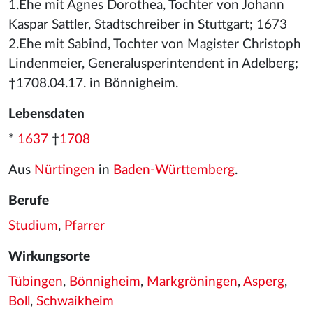
1.Ehe mit Agnes Dorothea, Tochter von Johann
Kaspar Sattler, Stadtschreiber in Stuttgart; 1673
2.Ehe mit Sabind, Tochter von Magister Christoph
Lindenmeier, Generalusperintendent in Adelberg;
†1708.04.17. in Bönnigheim.
Lebensdaten
*
1637
†
1708
Aus
Nürtingen
in
Baden-Württemberg
.
Berufe
Studium
,
Pfarrer
Wirkungsorte
Tübingen
,
Bönnigheim
,
Markgröningen
,
Asperg
,
Boll
,
Schwaikheim