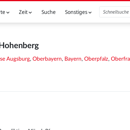
rte
Zeit
Suche
Sonstiges
Hohenberg
se Augsburg
,
Oberbayern
,
Bayern
,
Oberpfalz
,
Oberfr