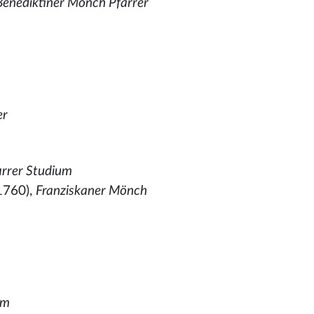
Benediktiner Mönch Pfarrer
er
arrer Studium
1760),
Franziskaner Mönch
um