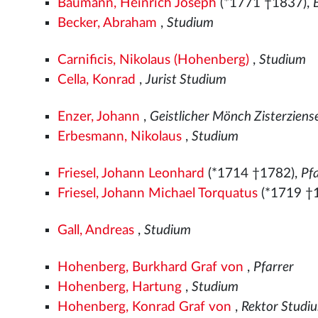
Baumann, Heinrich Joseph
(*1771 †1837),
Becker, Abraham
,
Studium
Carnificis, Nikolaus (Hohenberg)
,
Studium
Cella, Konrad
,
Jurist Studium
Enzer, Johann
,
Geistlicher Mönch Zisterziens
Erbesmann, Nikolaus
,
Studium
Friesel, Johann Leonhard
(*1714 †1782),
Pf
Friesel, Johann Michael Torquatus
(*1719 †
Gall, Andreas
,
Studium
Hohenberg, Burkhard Graf von
,
Pfarrer
Hohenberg, Hartung
,
Studium
Hohenberg, Konrad Graf von
,
Rektor Studi