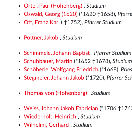
Ortel, Paul (Hohenberg)
,
Studium
Oswald, Georg (1620)
(*1620 †1658),
Pfarr
Ott, Franz Karl
( †1752),
Pfarrer Studium
Pottner, Jakob
,
Studium
Schimmele, Johann Baptist
,
Pfarrer Studium
Schuhbauer, Martin
(*1652 †1678),
Studiu
Schöberle, Wolfgang Friedrich
(*1668),
Prie
Stegmeier, Johann Jakob
(*1720),
Pfarrer Sc
Thomas von (Hohenberg)
,
Studium
Weiss, Johann Jakob Fabrician
(*1706 †174
Wiederholt, Heinrich
,
Studium
Wilhelmi, Gerhard
,
Studium