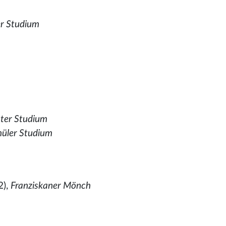
er Studium
m
ster Studium
hüler Studium
2),
Franziskaner Mönch