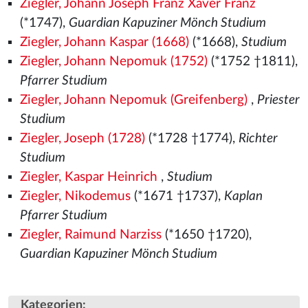
Ziegler, Johann Joseph Franz Xaver Franz
(*1747),
Guardian Kapuziner Mönch Studium
Ziegler, Johann Kaspar (1668)
(*1668),
Studium
Ziegler, Johann Nepomuk (1752)
(*1752 †1811),
Pfarrer Studium
Ziegler, Johann Nepomuk (Greifenberg)
,
Priester
Studium
Ziegler, Joseph (1728)
(*1728 †1774),
Richter
Studium
Ziegler, Kaspar Heinrich
,
Studium
Ziegler, Nikodemus
(*1671 †1737),
Kaplan
Pfarrer Studium
Ziegler, Raimund Narziss
(*1650 †1720),
Guardian Kapuziner Mönch Studium
Kategorien
: