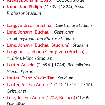
Kreuzer, Johann (1615)
(*1615),
Studium
Kuhn, Karl Philipp
(*1739 †1824),
Jesuit
Professor Studium
Lang, Andreas (Buchau)
,
Geistlicher Studium
Lang, Johann (Buchau)
,
Geistlicher
Jesuitengymnasium Pfarrer Studium
Lang, Johann (Buchau, Studium)
,
Studium
Langeneck, Johann Georg von (Buchau)
(
†1644),
Mönch Studium
Lauter, Anselm
(*1694 †1744),
Benediktiner
Mönch Pfarrer
Lauter, Franz Maximilian
,
Studium
Lauter, Joseph Anton (1714)
(*1714 †1746),
Geistlicher
Lutz, Joseph Anton (1709, Buchau)
(*1709),
Domvikar