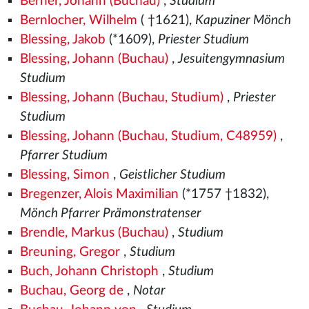
Berner, Johann (Buchau)
,
Studium
Bernlocher, Wilhelm
( †1621),
Kapuziner Mönch
Blessing, Jakob
(*1609),
Priester Studium
Blessing, Johann (Buchau)
,
Jesuitengymnasium
Studium
Blessing, Johann (Buchau, Studium)
,
Priester
Studium
Blessing, Johann (Buchau, Studium, C48959)
,
Pfarrer Studium
Blessing, Simon
,
Geistlicher Studium
Bregenzer, Alois Maximilian
(*1757 †1832),
Mönch Pfarrer Prämonstratenser
Brendle, Markus (Buchau)
,
Studium
Breuning, Gregor
,
Studium
Buch, Johann Christoph
,
Studium
Buchau, Georg de
,
Notar