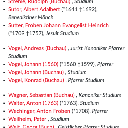
Strehle, Rudolph (Buchau)
,
Studium
Sutor, Albert Adalbert
(*1641 †1692),
Benediktiner Mönch
Sutter, Froben Johann Evangelist Heinrich
(*1709 †1757),
Jesuit Studium
Vogel, Andreas (Buchau)
,
Jurist Kanoniker Pfarrer
Studium
Vogel, Johann (1560)
(*1560
†1599),
Pfarrer
Vogel, Johann (Buchau)
,
Studium
Vogel, Konrad (Buchau)
,
Pfarrer Studium
Wagner, Sebastian (Buchau)
,
Kanoniker Studium
Walter, Anton (1763)
(*1763),
Studium
Wechinger, Anton Froben
(*1708),
Pfarrer
Weilheim, Peter
,
Studium
Weit, Georg (Buch)
,
Geistlicher Pfarrer Studium