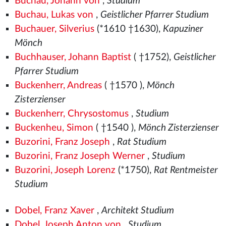
Buchau, Johann von
,
Studium
Buchau, Lukas von
,
Geistlicher Pfarrer Studium
Buchauer, Silverius
(*1610 †1630),
Kapuziner
Mönch
Buchhauser, Johann Baptist
( †1752),
Geistlicher
Pfarrer Studium
Buckenherr, Andreas
( †1570
),
Mönch
Zisterzienser
Buckenherr, Chrysostomus
,
Studium
Buckenheu, Simon
( †1540
),
Mönch Zisterzienser
Buzorini, Franz Joseph
,
Rat Studium
Buzorini, Franz Joseph Werner
,
Studium
Buzorini, Joseph Lorenz
(*1750),
Rat Rentmeister
Studium
Dobel, Franz Xaver
,
Architekt Studium
Dobel, Joseph Anton von
,
Studium