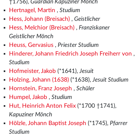
†1756),
Guardian Kapuziner Mönch
Hertnagel, Martin
,
Studium
Hess, Johann (Breisach)
,
Geistlicher
Hess, Melchior (Breisach)
,
Franziskaner
Geistlicher Mönch
Heuss, Gervasius
,
Priester Studium
Hinderer, Johann Friedrich Joseph Freiherr von
,
Studium
Hofmeister, Jakob
(*1641),
Jesuit
Holzing, Johann (1638)
(*1638),
Jesuit Studium
Hornstein, Franz Joseph
,
Schüler
Humpel, Jakob
,
Studium
Hut, Heinrich Anton Felix
(*1700 †1741),
Kapuziner Mönch
Hölzle, Johann Baptist Joseph
(*1745),
Pfarrer
Studium