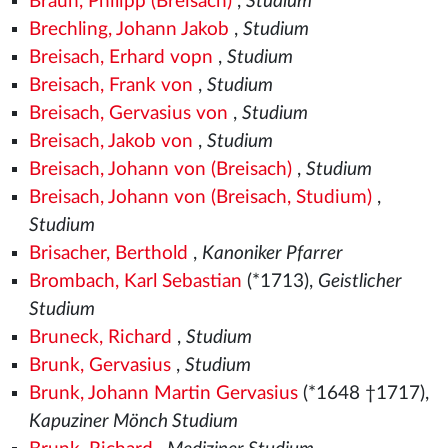
Braun, Philipp (Breisach)
,
Studium
Brechling, Johann Jakob
,
Studium
Breisach, Erhard vopn
,
Studium
Breisach, Frank von
,
Studium
Breisach, Gervasius von
,
Studium
Breisach, Jakob von
,
Studium
Breisach, Johann von (Breisach)
,
Studium
Breisach, Johann von (Breisach, Studium)
,
Studium
Brisacher, Berthold
,
Kanoniker Pfarrer
Brombach, Karl Sebastian
(*1713),
Geistlicher
Studium
Bruneck, Richard
,
Studium
Brunk, Gervasius
,
Studium
Brunk, Johann Martin Gervasius
(*1648 †1717),
Kapuziner Mönch Studium