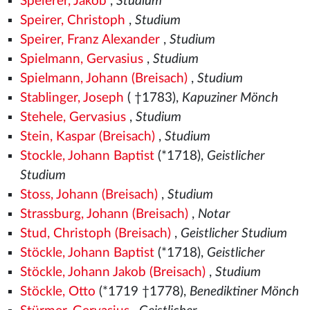
Speierer, Jakob
,
Studium
Speirer, Christoph
,
Studium
Speirer, Franz Alexander
,
Studium
Spielmann, Gervasius
,
Studium
Spielmann, Johann (Breisach)
,
Studium
Stablinger, Joseph
( †1783),
Kapuziner Mönch
Stehele, Gervasius
,
Studium
Stein, Kaspar (Breisach)
,
Studium
Stockle, Johann Baptist
(*1718),
Geistlicher
Studium
Stoss, Johann (Breisach)
,
Studium
Strassburg, Johann (Breisach)
,
Notar
Stud, Christoph (Breisach)
,
Geistlicher Studium
Stöckle, Johann Baptist
(*1718),
Geistlicher
Stöckle, Johann Jakob (Breisach)
,
Studium
Stöckle, Otto
(*1719 †1778),
Benediktiner Mönch