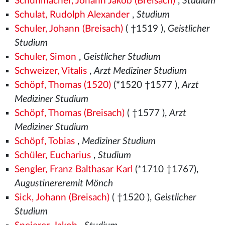
Schuhmacher, Johann Jakob (Breisach)
,
Studium
Schulat, Rudolph Alexander
,
Studium
Schuler, Johann (Breisach)
( †1519
),
Geistlicher
Studium
Schuler, Simon
,
Geistlicher Studium
Schweizer, Vitalis
,
Arzt Mediziner Studium
Schöpf, Thomas (1520)
(*1520
†1577
),
Arzt
Mediziner Studium
Schöpf, Thomas (Breisach)
( †1577
),
Arzt
Mediziner Studium
Schöpf, Tobias
,
Mediziner Studium
Schüler, Eucharius
,
Studium
Sengler, Franz Balthasar Karl
(*1710 †1767),
Augustinereremit Mönch
Sick, Johann (Breisach)
( †1520
),
Geistlicher
Studium