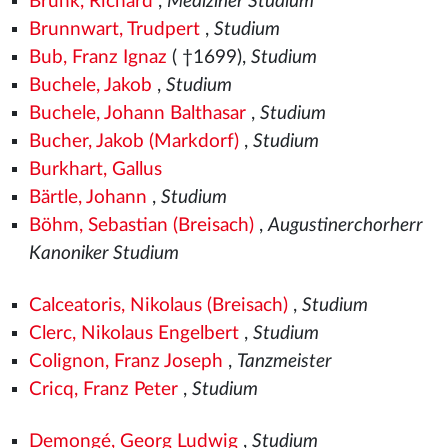
Brunk, Richard
,
Mediziner Studium
Brunnwart, Trudpert
,
Studium
Bub, Franz Ignaz
( †1699),
Studium
Buchele, Jakob
,
Studium
Buchele, Johann Balthasar
,
Studium
Bucher, Jakob (Markdorf)
,
Studium
Burkhart, Gallus
Bärtle, Johann
,
Studium
Böhm, Sebastian (Breisach)
,
Augustinerchorherr
Kanoniker Studium
Calceatoris, Nikolaus (Breisach)
,
Studium
Clerc, Nikolaus Engelbert
,
Studium
Colignon, Franz Joseph
,
Tanzmeister
Cricq, Franz Peter
,
Studium
Demongé, Georg Ludwig
,
Studium