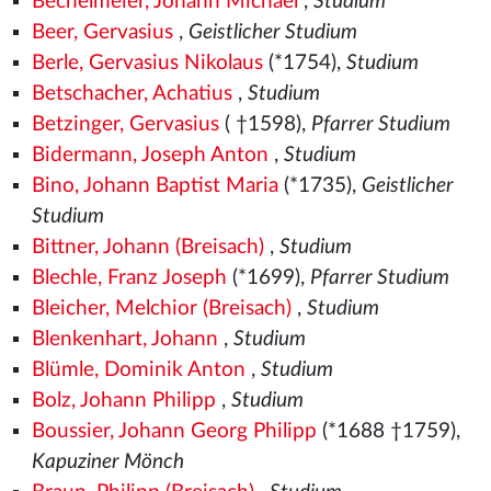
Bechelmeier, Johann Michael
,
Studium
Beer, Gervasius
,
Geistlicher Studium
Berle, Gervasius Nikolaus
(*1754),
Studium
Betschacher, Achatius
,
Studium
Betzinger, Gervasius
( †1598),
Pfarrer Studium
Bidermann, Joseph Anton
,
Studium
Bino, Johann Baptist Maria
(*1735),
Geistlicher
Studium
Bittner, Johann (Breisach)
,
Studium
Blechle, Franz Joseph
(*1699),
Pfarrer Studium
Bleicher, Melchior (Breisach)
,
Studium
Blenkenhart, Johann
,
Studium
Blümle, Dominik Anton
,
Studium
Bolz, Johann Philipp
,
Studium
Boussier, Johann Georg Philipp
(*1688 †1759),
Kapuziner Mönch