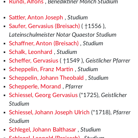
Rundi, Alfons
,
Benediktiner Mönch Studium
Sattler, Anton Joseph
,
Studium
Saufer, Gervasius (Breisach)
( †1556
),
Lateinschulmeister Notar Quaestor Studium
Schaffner, Anton (Breisach)
,
Studium
Schalk, Leonhard
,
Studium
Scheffer, Gervasius
( †1549
),
Geistlicher Pfarrer
Scheppelin, Franz Martin
,
Studium
Scheppelin, Johann Theobald
,
Studium
Schepperle, Morand
,
Pfarrer
Schiessel, Georg Gervasius
(*1725),
Geistlicher
Studium
Schiessel, Johann Joseph Ulrich
(*1718),
Pfarrer
Studium
Schlegel, Johann Balthasar
,
Studium