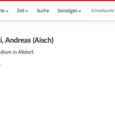
rte
Zeit
Suche
Sonstiges
i, Andreas (Aisch)
dium in Altdorf.
.