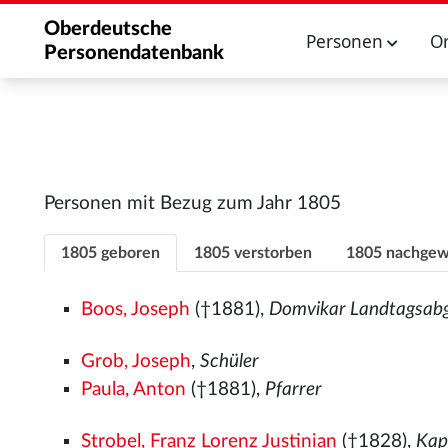
Oberdeutsche
Personen
O
Personendatenbank
Personen mit Bezug zum Jahr 1805
1805 geboren
1805 verstorben
1805 nachgew
Boos, Joseph
(†1881),
Domvikar Landtagsabg
Grob, Joseph
,
Schüler
Paula, Anton
(†1881),
Pfarrer
Strobel, Franz Lorenz Justinian
(†1828),
Kap