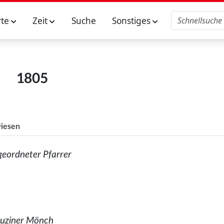
rte
Zeit
Suche
Sonstiges
1805
iesen
eordneter Pfarrer
uziner Mönch