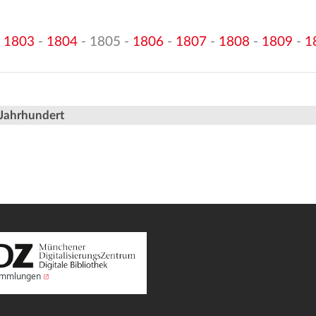
-
1803
-
1804
- 1805 -
1806
-
1807
-
1808
-
1809
-
1
 Jahrhundert
Sammlungen