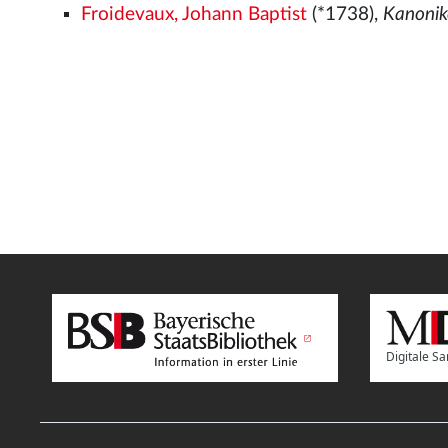
Froidevaux, Johann Baptist
(*1738),
Kanonik
Digitale 