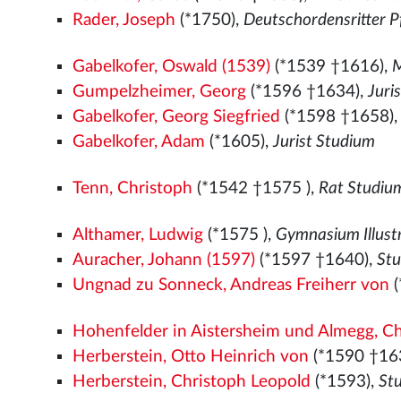
Rader, Joseph
(*1750),
Deutschordensritter P
Gabelkofer, Oswald (1539)
(*1539
†1616),
M
Gumpelzheimer, Georg
(*1596 †1634),
Juri
Gabelkofer, Georg Siegfried
(*1598 †1658)
Gabelkofer, Adam
(*1605),
Jurist Studium
Tenn, Christoph
(*1542
†1575
),
Rat Studiu
Althamer, Ludwig
(*1575
),
Gymnasium Illustr
Auracher, Johann (1597)
(*1597 †1640),
St
Ungnad zu Sonneck, Andreas Freiherr von
(
Hohenfelder in Aistersheim und Almegg, C
Herberstein, Otto Heinrich von
(*1590 †16
Herberstein, Christoph Leopold
(*1593),
St