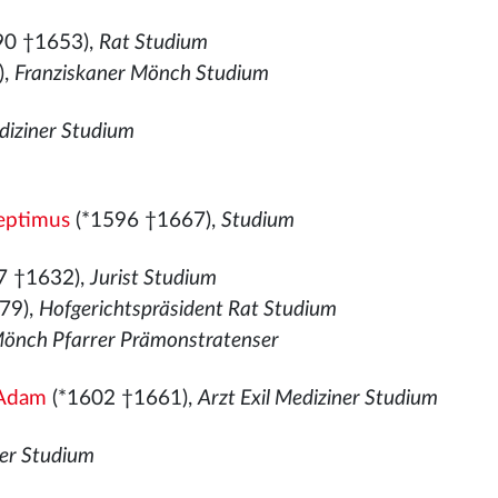
90 †1653),
Rat Studium
),
Franziskaner Mönch Studium
diziner Studium
Septimus
(*1596 †1667),
Studium
7 †1632),
Jurist Studium
79),
Hofgerichtspräsident Rat Studium
önch Pfarrer Prämonstratenser
 Adam
(*1602 †1661),
Arzt Exil Mediziner Studium
rer Studium