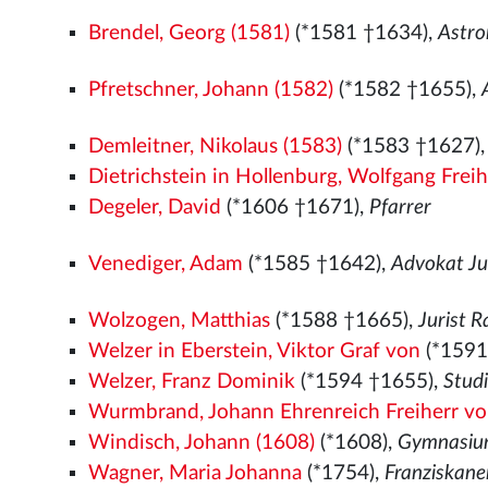
Brendel, Georg (1581)
(*1581
†1634),
Astro
Pfretschner, Johann (1582)
(*1582
†1655),
Demleitner, Nikolaus (1583)
(*1583 †1627)
Dietrichstein in Hollenburg, Wolfgang Frei
Degeler, David
(*1606 †1671),
Pfarrer
Venediger, Adam
(*1585 †1642),
Advokat Ju
Wolzogen, Matthias
(*1588 †1665),
Jurist 
Welzer in Eberstein, Viktor Graf von
(*1591
Welzer, Franz Dominik
(*1594 †1655),
Stud
Wurmbrand, Johann Ehrenreich Freiherr v
Windisch, Johann (1608)
(*1608),
Gymnasium
Wagner, Maria Johanna
(*1754),
Franziskane