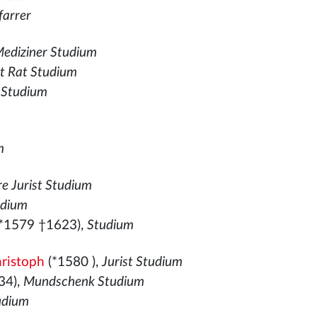
farrer
ediziner Studium
st Rat Studium
,
Studium
m
e Jurist Studium
udium
*1579
†1623),
Studium
hristoph
(*1580
),
Jurist Studium
34),
Mundschenk Studium
udium