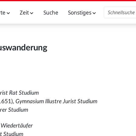
rte
Zeit
Suche
Sonstiges
uswanderung
rist Rat Studium
1651),
Gymnasium Illustre Jurist Studium
rrer Studium
m Wiedertäufer
Rat Studium