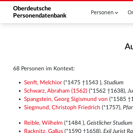
Oberdeutsche
Personen
O
Personendatenbank
A
68 Personen im Kontext:
Senft, Melchior
(*1475
†1543
),
Studium
Schwarz, Abraham (1562)
(*1562
†1638),
Ju
Spangstein, Georg Sigismund von
(*1585 †
Siegmund, Christoph Friedrich
(*1757),
Pfa
Reible, Wilhelm
(*1484
),
Geistlicher Studiu
Racknitz, Gallus
(*1590 †1658),
Exil Jurist 