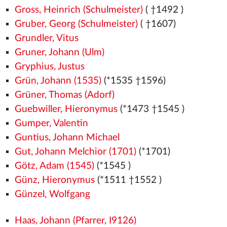
Gross, Heinrich (Schulmeister)
( †1492
)
Gruber, Georg (Schulmeister)
( †1607)
Grundler, Vitus
Gruner, Johann (Ulm)
Gryphius, Justus
Grün, Johann (1535)
(*1535
†1596)
Grüner, Thomas (Adorf)
Guebwiller, Hieronymus
(*1473
†1545
)
Gumper, Valentin
Guntius, Johann Michael
Gut, Johann Melchior (1701)
(*1701)
Götz, Adam (1545)
(*1545
)
Günz, Hieronymus
(*1511
†1552
)
Günzel, Wolfgang
Haas, Johann (Pfarrer, I9126)