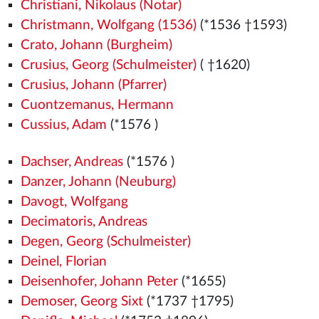
Christiani, Nikolaus (Notar)
Christmann, Wolfgang (1536)
(*1536
†1593)
Crato, Johann (Burgheim)
Crusius, Georg (Schulmeister)
( †1620)
Crusius, Johann (Pfarrer)
Cuontzemanus, Hermann
Cussius, Adam
(*1576
)
Dachser, Andreas
(*1576
)
Danzer, Johann (Neuburg)
Davogt, Wolfgang
Decimatoris, Andreas
Degen, Georg (Schulmeister)
Deinel, Florian
Deisenhofer, Johann Peter
(*1655)
Demoser, Georg Sixt
(*1737 †1795)