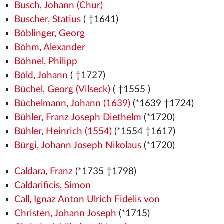
Busch, Johann (Chur)
Buscher, Statius
( †1641)
Böblinger, Georg
Böhm, Alexander
Böhnel, Philipp
Böld, Johann
( †1727)
Büchel, Georg (Vilseck)
( †1555
)
Büchelmann, Johann (1639)
(*1639 †1724)
Bühler, Franz Joseph Diethelm
(*1720)
Bühler, Heinrich (1554)
(*1554
†1617)
Bürgi, Johann Joseph Nikolaus
(*1720)
Caldara, Franz
(*1735 †1798)
Caldarificis, Simon
Call, Ignaz Anton Ulrich Fidelis von
Christen, Johann Joseph
(*1715)