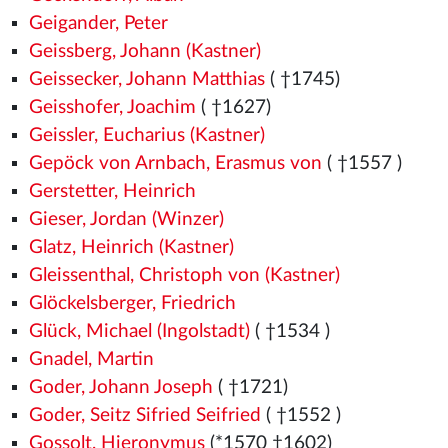
Geigander, Peter
Geissberg, Johann (Kastner)
Geissecker, Johann Matthias
( †1745)
Geisshofer, Joachim
( †1627)
Geissler, Eucharius (Kastner)
Gepöck von Arnbach, Erasmus von
( †1557
)
Gerstetter, Heinrich
Gieser, Jordan (Winzer)
Glatz, Heinrich (Kastner)
Gleissenthal, Christoph von (Kastner)
Glöckelsberger, Friedrich
Glück, Michael (Ingolstadt)
( †1534
)
Gnadel, Martin
Goder, Johann Joseph
( †1721)
Goder, Seitz Sifried Seifried
( †1552
)
Gossolt, Hieronymus
(*1570
†1602)