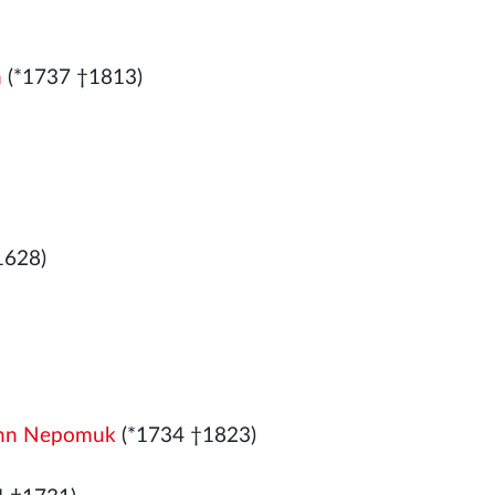
n
(*1737 †1813)
1628)
hann Nepomuk
(*1734 †1823)