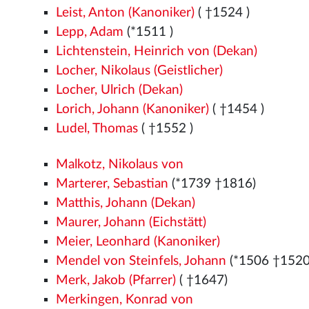
Leist, Anton (Kanoniker)
( †1524
)
Lepp, Adam
(*1511
)
Lichtenstein, Heinrich von (Dekan)
Locher, Nikolaus (Geistlicher)
Locher, Ulrich (Dekan)
Lorich, Johann (Kanoniker)
( †1454
)
Ludel, Thomas
( †1552
)
Malkotz, Nikolaus von
Marterer, Sebastian
(*1739 †1816)
Matthis, Johann (Dekan)
Maurer, Johann (Eichstätt)
Meier, Leonhard (Kanoniker)
Mendel von Steinfels, Johann
(*1506
†152
Merk, Jakob (Pfarrer)
( †1647)
Merkingen, Konrad von