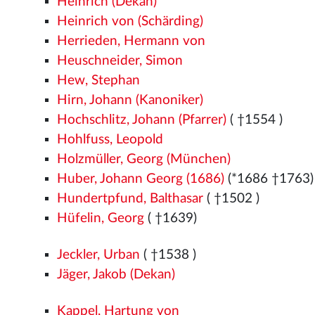
Heinrich (Dekan)
Heinrich von (Schärding)
Herrieden, Hermann von
Heuschneider, Simon
Hew, Stephan
Hirn, Johann (Kanoniker)
Hochschlitz, Johann (Pfarrer)
( †1554
)
Hohlfuss, Leopold
Holzmüller, Georg (München)
Huber, Johann Georg (1686)
(*1686 †1763)
Hundertpfund, Balthasar
( †1502
)
Hüfelin, Georg
( †1639)
Jeckler, Urban
( †1538
)
Jäger, Jakob (Dekan)
Kappel, Hartung von