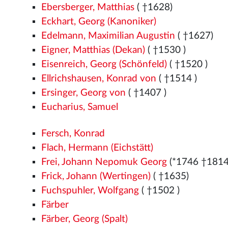
Ebersberger, Matthias
( †1628)
Eckhart, Georg (Kanoniker)
Edelmann, Maximilian Augustin
( †1627)
Eigner, Matthias (Dekan)
( †1530
)
Eisenreich, Georg (Schönfeld)
( †1520
)
Ellrichshausen, Konrad von
( †1514
)
Ersinger, Georg von
( †1407
)
Eucharius, Samuel
Fersch, Konrad
Flach, Hermann (Eichstätt)
Frei, Johann Nepomuk Georg
(*1746 †1814
Frick, Johann (Wertingen)
( †1635)
Fuchspuhler, Wolfgang
( †1502
)
Färber
Färber, Georg (Spalt)