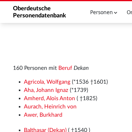
Oberdeutsche
Personen
O
Personendatenbank
160 Personen mit
Beruf
Dekan
Agricola, Wolfgang
(*1536
†1601)
Aha, Johann Ignaz
(*1739)
Amherd, Alois Anton
( †1825)
Aurach, Heinrich von
Awer, Burkhard
Balthasar (Dekan)
( †1540
)