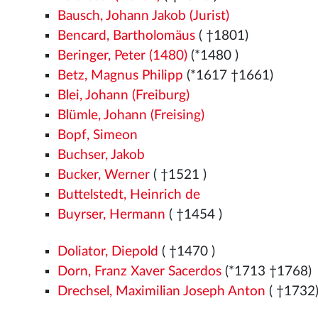
Bausch, Johann Jakob (Jurist)
Bencard, Bartholomäus
( †1801)
Beringer, Peter (1480)
(*1480
)
Betz, Magnus Philipp
(*1617 †1661)
Blei, Johann (Freiburg)
Blümle, Johann (Freising)
Bopf, Simeon
Buchser, Jakob
Bucker, Werner
( †1521
)
Buttelstedt, Heinrich de
Buyrser, Hermann
( †1454
)
Doliator, Diepold
( †1470
)
Dorn, Franz Xaver Sacerdos
(*1713 †1768)
Drechsel, Maximilian Joseph Anton
( †1732