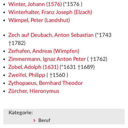
Winter, Johann (1576)
(*1576
)
Winterhalter, Franz Joseph (Elzach)
Wämpel, Peter (Landshut)
Zech auf Deubach, Anton Sebastian
(*1743
†1782)
Zerhafen, Andreas (Wimpfen)
Zimmermann, Ignaz Anton Peter
( †1762)
Zobel, Adolph (1631)
(*1631 †1689)
Zweifel, Philipp
( †1560
)
Zythopaeus, Bernhard Theodor
Zürcher, Hieronymus
Kategorie
:
Beruf