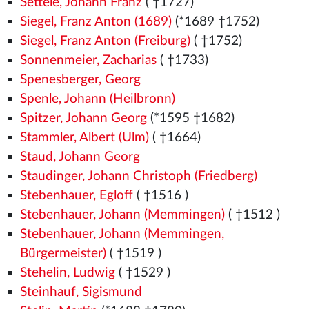
Settele, Johann Franz
( †1727)
Siegel, Franz Anton (1689)
(*1689 †1752)
Siegel, Franz Anton (Freiburg)
( †1752)
Sonnenmeier, Zacharias
( †1733)
Spenesberger, Georg
Spenle, Johann (Heilbronn)
Spitzer, Johann Georg
(*1595 †1682)
Stammler, Albert (Ulm)
( †1664)
Staud, Johann Georg
Staudinger, Johann Christoph (Friedberg)
Stebenhauer, Egloff
( †1516
)
Stebenhauer, Johann (Memmingen)
( †1512
)
Stebenhauer, Johann (Memmingen,
Bürgermeister)
( †1519
)
Stehelin, Ludwig
( †1529
)
Steinhauf, Sigismund