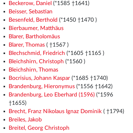
Beckerow, Daniel
(*1585 †1641)
Beisser, Sebastian
Besenfeld, Berthold
(*1450
†1470
)
Bierbaumer, Matthäus
Blarer, Bartholomäus
Blarer, Thomas
( †1567
)
Blechschmid, Friedrich
(*1605 †1165
)
Bleichshirn, Christoph
(*1560
)
Bleichshirn, Thomas
Bocrisius, Johann Kaspar
(*1685 †1740)
Brandenburg, Hieronymus
(*1556
†1642)
Brandenburg, Leo Eberhard (1596)
(*1596
†1655)
Brecht, Franz Nikolaus Ignaz Dominik
( †1794)
Breiles, Jakob
Breitel, Georg Christoph