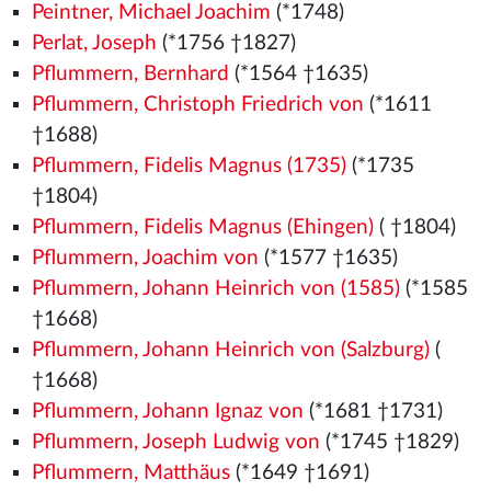
Peintner, Michael Joachim
(*1748)
Perlat, Joseph
(*1756 †1827)
Pflummern, Bernhard
(*1564
†1635)
Pflummern, Christoph Friedrich von
(*1611
†1688)
Pflummern, Fidelis Magnus (1735)
(*1735
†1804)
Pflummern, Fidelis Magnus (Ehingen)
( †1804)
Pflummern, Joachim von
(*1577
†1635)
Pflummern, Johann Heinrich von (1585)
(*1585
†1668)
Pflummern, Johann Heinrich von (Salzburg)
(
†1668)
Pflummern, Johann Ignaz von
(*1681 †1731)
Pflummern, Joseph Ludwig von
(*1745 †1829)
Pflummern, Matthäus
(*1649 †1691)