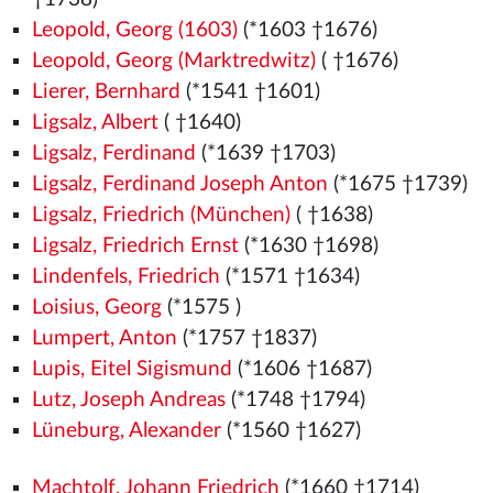
Leopold, Georg (1603)
(*1603 †1676)
Leopold, Georg (Marktredwitz)
( †1676)
Lierer, Bernhard
(*1541
†1601)
Ligsalz, Albert
( †1640)
Ligsalz, Ferdinand
(*1639 †1703)
Ligsalz, Ferdinand Joseph Anton
(*1675 †1739)
Ligsalz, Friedrich (München)
( †1638)
Ligsalz, Friedrich Ernst
(*1630 †1698)
Lindenfels, Friedrich
(*1571
†1634)
Loisius, Georg
(*1575
)
Lumpert, Anton
(*1757 †1837)
Lupis, Eitel Sigismund
(*1606 †1687)
Lutz, Joseph Andreas
(*1748 †1794)
Lüneburg, Alexander
(*1560
†1627)
Machtolf, Johann Friedrich
(*1660 †1714)