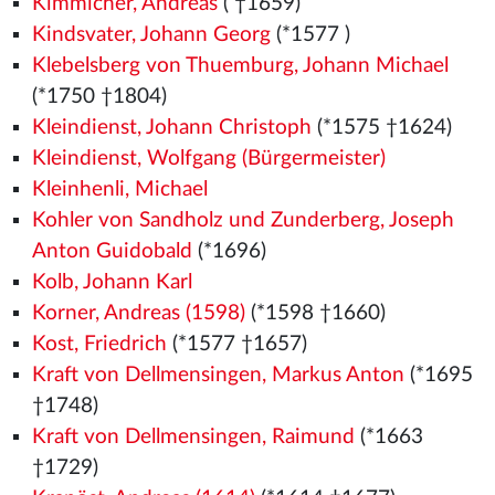
Kimmicher, Andreas
( †1659)
Kindsvater, Johann Georg
(*1577
)
Klebelsberg von Thuemburg, Johann Michael
(*1750 †1804)
Kleindienst, Johann Christoph
(*1575
†1624)
Kleindienst, Wolfgang (Bürgermeister)
Kleinhenli, Michael
Kohler von Sandholz und Zunderberg, Joseph
Anton Guidobald
(*1696)
Kolb, Johann Karl
Korner, Andreas (1598)
(*1598 †1660)
Kost, Friedrich
(*1577
†1657)
Kraft von Dellmensingen, Markus Anton
(*1695
†1748)
Kraft von Dellmensingen, Raimund
(*1663
†1729)