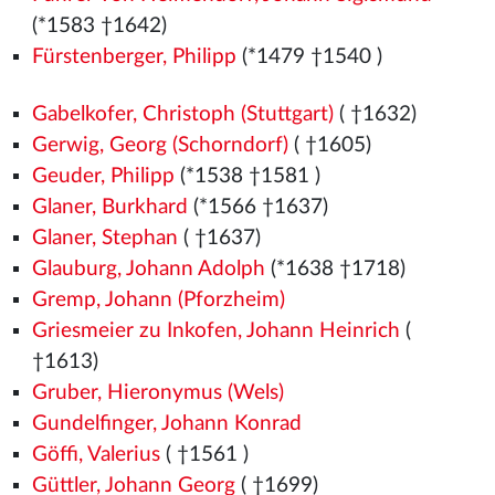
(*1583 †1642)
Fürstenberger, Philipp
(*1479
†1540
)
Gabelkofer, Christoph (Stuttgart)
( †1632)
Gerwig, Georg (Schorndorf)
( †1605)
Geuder, Philipp
(*1538
†1581
)
Glaner, Burkhard
(*1566
†1637)
Glaner, Stephan
( †1637)
Glauburg, Johann Adolph
(*1638 †1718)
Gremp, Johann (Pforzheim)
Griesmeier zu Inkofen, Johann Heinrich
(
†1613)
Gruber, Hieronymus (Wels)
Gundelfinger, Johann Konrad
Göffi, Valerius
( †1561
)
Güttler, Johann Georg
( †1699)