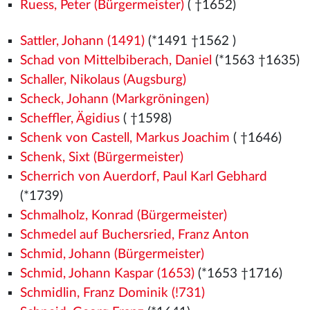
Ruess, Peter (Bürgermeister)
( †1652)
Sattler, Johann (1491)
(*1491
†1562
)
Schad von Mittelbiberach, Daniel
(*1563
†1635)
Schaller, Nikolaus (Augsburg)
Scheck, Johann (Markgröningen)
Scheffler, Ägidius
( †1598)
Schenk von Castell, Markus Joachim
( †1646)
Schenk, Sixt (Bürgermeister)
Scherrich von Auerdorf, Paul Karl Gebhard
(*1739)
Schmalholz, Konrad (Bürgermeister)
Schmedel auf Buchersried, Franz Anton
Schmid, Johann (Bürgermeister)
Schmid, Johann Kaspar (1653)
(*1653 †1716)
Schmidlin, Franz Dominik (!731)