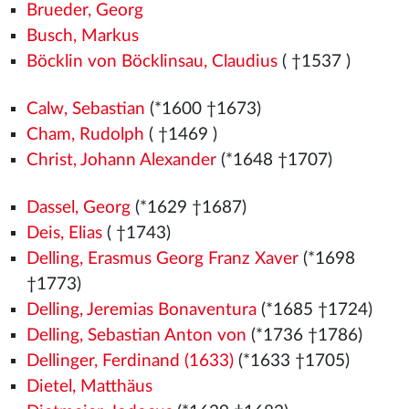
Brueder, Georg
Busch, Markus
Böcklin von Böcklinsau, Claudius
( †1537
)
Calw, Sebastian
(*1600 †1673)
Cham, Rudolph
( †1469
)
Christ, Johann Alexander
(*1648 †1707)
Dassel, Georg
(*1629 †1687)
Deis, Elias
( †1743)
Delling, Erasmus Georg Franz Xaver
(*1698
†1773)
Delling, Jeremias Bonaventura
(*1685 †1724)
Delling, Sebastian Anton von
(*1736 †1786)
Dellinger, Ferdinand (1633)
(*1633 †1705)
Dietel, Matthäus