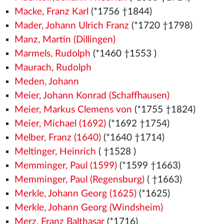
Macke, Franz Karl
(*1756 †1844)
Mader, Johann Ulrich Franz
(*1720 †1798)
Manz, Martin (Dillingen)
Marmels, Rudolph
(*1460
†1553
)
Maurach, Rudolph
Meden, Johann
Meier, Johann Konrad (Schaffhausen)
Meier, Markus Clemens von
(*1755 †1824)
Meier, Michael (1692)
(*1692 †1754)
Melber, Franz (1640)
(*1640 †1714)
Meltinger, Heinrich
( †1528
)
Memminger, Paul (1599)
(*1599 †1663)
Memminger, Paul (Regensburg)
( †1663)
Merkle, Johann Georg (1625)
(*1625)
Merkle, Johann Georg (Windsheim)
Merz, Franz Balthasar
(*1716)