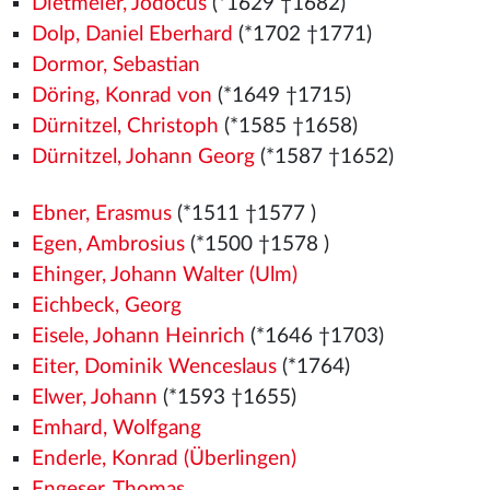
Dietmeier, Jodocus
(*1629 †1682)
Dolp, Daniel Eberhard
(*1702 †1771)
Dormor, Sebastian
Döring, Konrad von
(*1649 †1715)
Dürnitzel, Christoph
(*1585 †1658)
Dürnitzel, Johann Georg
(*1587 †1652)
Ebner, Erasmus
(*1511
†1577
)
Egen, Ambrosius
(*1500
†1578
)
Ehinger, Johann Walter (Ulm)
Eichbeck, Georg
Eisele, Johann Heinrich
(*1646 †1703)
Eiter, Dominik Wenceslaus
(*1764)
Elwer, Johann
(*1593 †1655)
Emhard, Wolfgang
Enderle, Konrad (Überlingen)
Engeser, Thomas