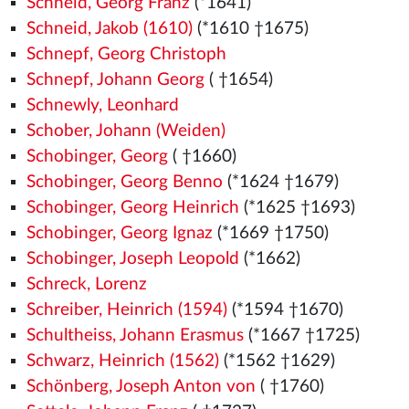
Schneid, Georg Franz
(*1641)
Schneid, Jakob (1610)
(*1610 †1675)
Schnepf, Georg Christoph
Schnepf, Johann Georg
( †1654)
Schnewly, Leonhard
Schober, Johann (Weiden)
Schobinger, Georg
( †1660)
Schobinger, Georg Benno
(*1624 †1679)
Schobinger, Georg Heinrich
(*1625 †1693)
Schobinger, Georg Ignaz
(*1669 †1750)
Schobinger, Joseph Leopold
(*1662)
Schreck, Lorenz
Schreiber, Heinrich (1594)
(*1594 †1670)
Schultheiss, Johann Erasmus
(*1667 †1725)
Schwarz, Heinrich (1562)
(*1562
†1629)
Schönberg, Joseph Anton von
( †1760)