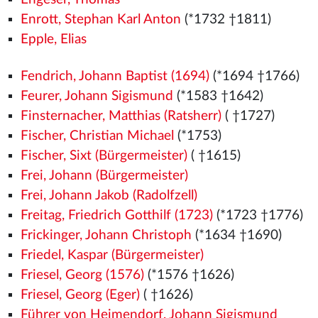
Enrott, Stephan Karl Anton
(*1732 †1811)
Epple, Elias
Fendrich, Johann Baptist (1694)
(*1694 †1766)
Feurer, Johann Sigismund
(*1583 †1642)
Finsternacher, Matthias (Ratsherr)
( †1727)
Fischer, Christian Michael
(*1753)
Fischer, Sixt (Bürgermeister)
( †1615)
Frei, Johann (Bürgermeister)
Frei, Johann Jakob (Radolfzell)
Freitag, Friedrich Gotthilf (1723)
(*1723 †1776)
Frickinger, Johann Christoph
(*1634 †1690)
Friedel, Kaspar (Bürgermeister)
Friesel, Georg (1576)
(*1576
†1626)
Friesel, Georg (Eger)
( †1626)
Führer von Heimendorf, Johann Sigismund