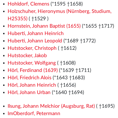
Hohldorf, Clemens
(*1595 †1658)
Holzschuher, Hieronymus (Nürnberg, Studium,
H25355)
( †1529
)
Hornstein, Johann Baptist (1655)
(*1655 †1717)
Huberti, Johann Heinrich
Huberti, Johann Leopold
(*1689 †1772)
Hutstocker, Christoph
( †1612)
Hutstocker, Jakob
Hutstocker, Wolfgang
( †1608)
Hörl, Ferdinand (1639)
(*1639 †1711)
Hörl, Friedrich Alois
(*1643 †1683)
Hörl, Johann Heinrich
( †1656)
Hörl, Johann Urban
(*1640 †1694)
Ilsung, Johann Melchior (Augsburg, Rat)
( †1695)
ImOberdorf, Petermann