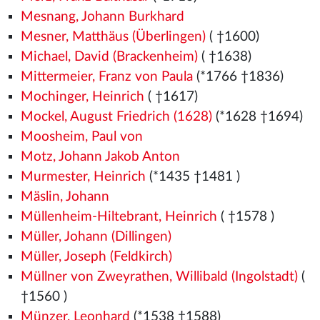
Mesnang, Johann Burkhard
Mesner, Matthäus (Überlingen)
( †1600)
Michael, David (Brackenheim)
( †1638)
Mittermeier, Franz von Paula
(*1766 †1836)
Mochinger, Heinrich
( †1617)
Mockel, August Friedrich (1628)
(*1628 †1694)
Moosheim, Paul von
Motz, Johann Jakob Anton
Murmester, Heinrich
(*1435
†1481
)
Mäslin, Johann
Müllenheim-Hiltebrant, Heinrich
( †1578
)
Müller, Johann (Dillingen)
Müller, Joseph (Feldkirch)
Müllner von Zweyrathen, Willibald (Ingolstadt)
(
†1560
)
Münzer, Leonhard
(*1538
†1588)