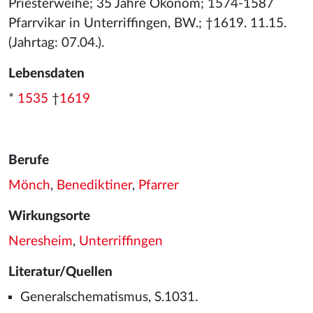
Priesterweihe; 35 Jahre Ökonom; 1574-1587
Pfarrvikar in Unterriffingen, BW.; †1619. 11.15.
(Jahrtag: 07.04.).
Lebensdaten
*
1535
†
1619
Berufe
Mönch
,
Benediktiner
,
Pfarrer
Wirkungsorte
Neresheim
,
Unterriffingen
Literatur/Quellen
Generalschematismus, S.1031.