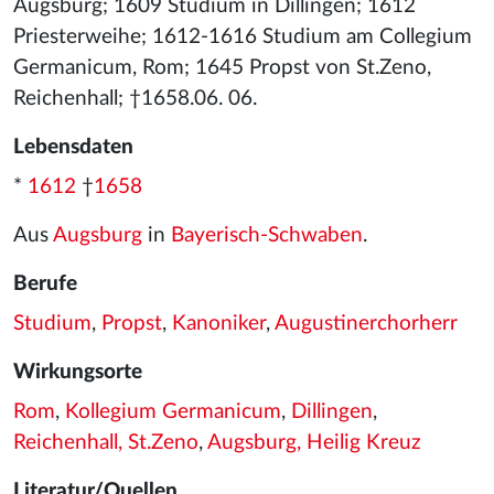
Augsburg; 1609 Studium in Dillingen; 1612
Priesterweihe; 1612-1616 Studium am Collegium
Germanicum, Rom; 1645 Propst von St.Zeno,
Reichenhall; †1658.06. 06.
Lebensdaten
*
1612
†
1658
Aus
Augsburg
in
Bayerisch-Schwaben
.
Berufe
Studium
,
Propst
,
Kanoniker
,
Augustinerchorherr
Wirkungsorte
Rom
,
Kollegium Germanicum
,
Dillingen
,
Reichenhall, St.Zeno
,
Augsburg, Heilig Kreuz
Literatur/Quellen